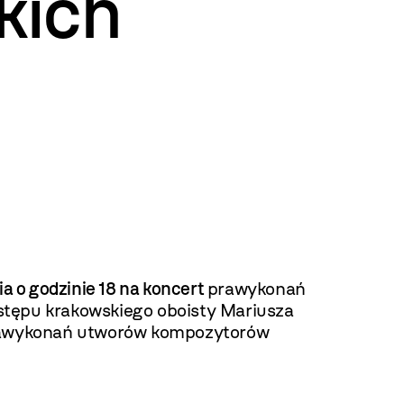
kich
a o godzinie 18 na koncert
prawykonań
stępu krakowskiego oboisty Mariusza
 prawykonań utworów kompozytorów