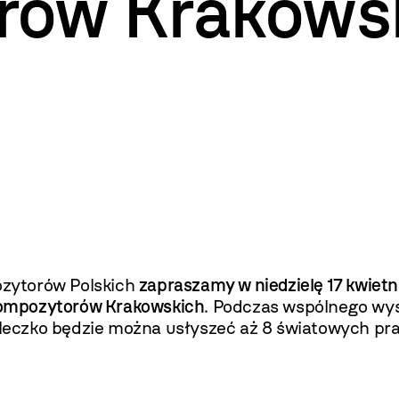
rów Krakows
zytorów Polskich
zapraszamy w niedzielę 17 kwietni
Kompozytorów Krakowskich
. Podczas wspólnego wy
y Mleczko będzie można usłyszeć aż 8 światowych