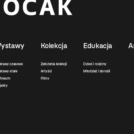
ystawy
Kolekcja
Edukacja
A
stawy czasowe
Założenia kolekcji
Dzieci i rodziny
tawy stałe
Artyści
Młodzież i dorośli
chiwum
Filmy
jekty