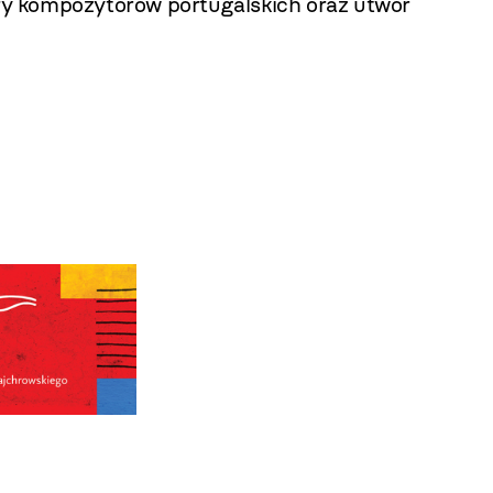
ory kompozytorów portugalskich oraz utwór