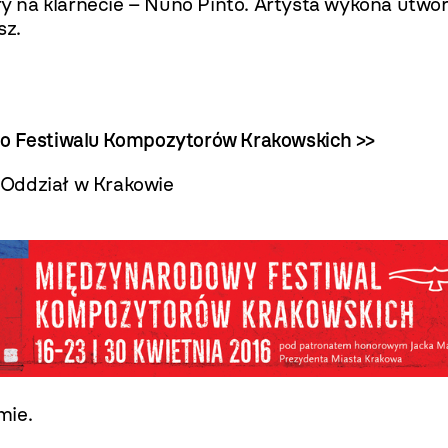
 gry na klarnecie – Nuno Pinto. Artysta wykona utw
sz.
go Festiwalu Kompozytorów Krakowskich >>
 Oddział w Krakowie
mie.