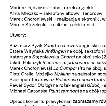
Mariusz Pędziałek – obój, rożek angielski
Alina Mleczko – saksofony altowy i tenorowy
Marek Chołoniewski – realizacja elektroniki, w
Marcin Strzelecki – realizacja elektroniki
Utwory
:
Kazimierz Pyzik
Sonata
na rożek angielski i s
Estera Wityńska
Anf
ängen
na obój, saksofon i
Katarzyna Stępniewska
Chorał
na obój solo (
Jakub Polaczyk
Ricercari di primavera
na saks
Marek Chołoniewski
La Cumparsita
na obój, s
Piotr Grella-Możejko
M/Alina
na saksofon sopr
Szczepan Tesarowicz
Balcanesa concertante
Paweł Sydor
Dialogi
na rożek angielski/obój i
Michael Gatonska
Paint remnants
na obój/roż
Oprócz koncertu prawykonań
zapraszamy równ