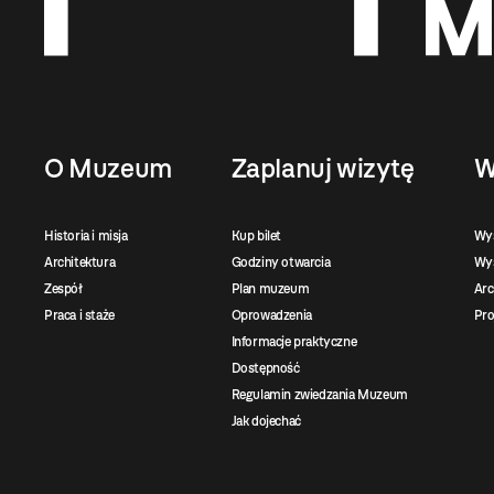
O Muzeum
Zaplanuj wizytę
W
Historia i misja
Kup bilet
Wy
Architektura
Godziny otwarcia
Wys
Zespół
Plan muzeum
Ar
Praca i staże
Oprowadzenia
Pro
Informacje praktyczne
Dostępność
Regulamin zwiedzania Muzeum
Jak dojechać