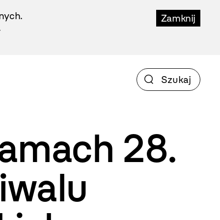
nych.
Zamknij
.
ramach 28.
iwalu