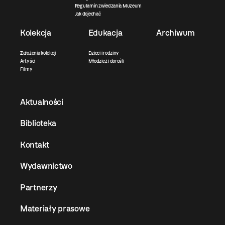
Regulamin zwiedzania Muzeum
Jak dojechać
Kolekcja
Edukacja
Archiwum
Założenia kolekcji
Dzieci i rodziny
Artyści
Młodzież i dorośli
Filmy
Aktualności
Biblioteka
Kontakt
Wydawnictwo
Partnerzy
Materiały prasowe