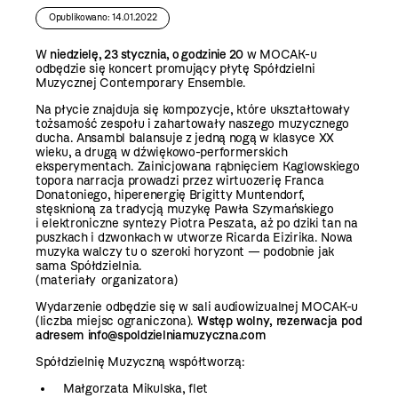
Opublikowano: 14.01.2022
W
niedzielę, 23 stycznia, o godzinie 20
w MOCAK-u
odbędzie się koncert promujący płytę Spółdzielni
Muzycznej Contemporary Ensemble.
Na płycie znajduja się kompozycje, które ukształtowały
tożsamość zespołu i zahartowały naszego muzycznego
ducha. Ansambl balansuje z jedną nogą w klasyce XX
wieku, a drugą w dźwiękowo-performerskich
eksperymentach. Zainicjowana rąbnięciem Kaglowskiego
topora narracja prowadzi przez wirtuozerię Franca
Donatoniego, hiperenergię Brigitty Muntendorf,
stęsknioną za tradycją muzykę Pawła Szymańskiego
i elektroniczne syntezy Piotra Peszata, aż po dziki tan na
puszkach i dzwonkach w utworze Ricarda Eizirika. Nowa
muzyka walczy tu o szeroki horyzont — podobnie jak
sama Spółdzielnia.
(materiały organizatora)
Wydarzenie odbędzie się w sali audiowizualnej MOCAK-u
(liczba miejsc ograniczona).
Wstęp wolny, rezerwacja pod
adresem
info@spoldzielniamuzyczna.com
Spółdzielnię Muzyczną współtworzą:
Małgorzata Mikulska, flet