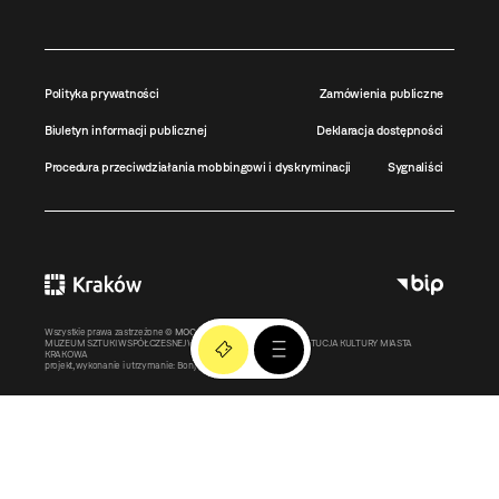
Polityka prywatności
Zamówienia publiczne
Biuletyn informacji publicznej
Deklaracja dostępności
Procedura przeciwdziałania mobbingowi i dyskryminacji
Sygnaliści
Wszystkie prawa zastrzeżone ©
MOCAK
2011-2026
MUZEUM SZTUKI WSPÓŁCZESNEJ W KRAKOWIE MOCAK – INSTYTUCJA KULTURY MIASTA
KRAKOWA
projekt, wykonanie i utrzymanie:
Bonjour.pl