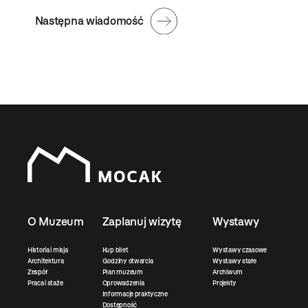
Następna wiadomość
O Muzeum
Zaplanuj wizytę
Wystawy
Historia i misja
Kup bilet
Wystawy czasowe
Architektura
Godziny otwarcia
Wystawy stałe
Zespół
Plan muzeum
Archiwum
Praca i staże
Oprowadzenia
Projekty
Informacje praktyczne
Dostępność