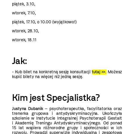
piątek, 3.10,
wtorek, 7.10,
piątek, 17.10, o 10.00 (wyjątkowo!)
wtorek, 28.10,
wtorek, 18.11
Jak:
- Kub bilet na konkretną sesję konsultacji
tutaj >>
.
Możesz
kupić bilety na więcej niż jedną sesję.
Kim jest Specjalistka?
Justyna Dubanik
– psychoterapeutka, facylitatorka oraz
trenerka grupowa i antydyskryminacyjna. Ukończyła
szkolenie w Instytucie Integralnej Psychoterapii Gestalt
i Akademię Treningu Antydyskryminacyjnego. Od ponad
15 lat wspiera różnorodne grupy i społeczności w ich
rozwoju. Prowadzi superwizję indywidualną i zespołową