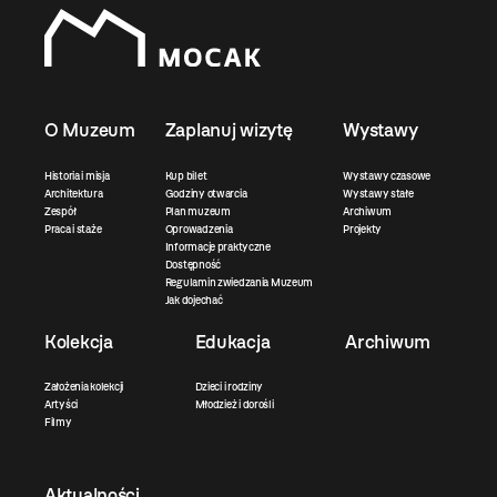
O Muzeum
Zaplanuj wizytę
Wystawy
Historia i misja
Kup bilet
Wystawy czasowe
Architektura
Godziny otwarcia
Wystawy stałe
Zespół
Plan muzeum
Archiwum
Praca i staże
Oprowadzenia
Projekty
Informacje praktyczne
Dostępność
Regulamin zwiedzania Muzeum
Jak dojechać
Kolekcja
Edukacja
Archiwum
Założenia kolekcji
Dzieci i rodziny
Artyści
Młodzież i dorośli
Filmy
Aktualności