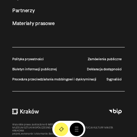
Partnerzy
Materiały prasowe
Polityka prywatności
Zamówienia publiczne
Biuletyn informacji publicznej
Deklaracja dostępności
Procedura przeciwdziałania mobbingowi i dyskryminacji
Sygnaliści
Wszystkie prawa zastrzeżone ©
MOCAK
2011-2026
MUZEUM SZTUKI WSPÓŁCZESNEJ W KRAKOWIE MOCAK – INSTYTUCJA KULTURY MIASTA
KRAKOWA
projekt, wykonanie i utrzymanie:
Bonjour.pl