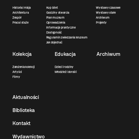
Historia i misja
Kup bilet
Wystawy czasowe
Architektura
Godziny otwarcia
Wystawy stałe
Zespół
Plan muzeum
Archiwum
Praca i staże
Oprowadzenia
Projekty
Informacje praktyczne
Dostępność
Regulamin zwiedzania Muzeum
Jak dojechać
Kolekcja
Edukacja
Archiwum
Założenia kolekcji
Dzieci i rodziny
Artyści
Młodzież i dorośli
Filmy
Aktualności
Biblioteka
Kontakt
Wydawnictwo