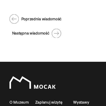
Poprzednia wiadomość
Następna wiadomość
O Muzeum
Zaplanuj wizytę
Wystawy