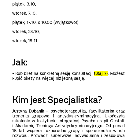
piątek, 3.10,
wtorek, 7.10,
piątek, 17.10, o 10.00 (wyjątkowo!)
wtorek, 28.10,
wtorek, 18.11
Jak:
- Kub bilet na konkretną sesję konsultacji
tutaj >>
. Możesz
kupić bilety na więcej niż jedną sesję.
Kim jest Specjalistka?
Justyna Dubanik
– psychoterapeutka, facylitatorka oraz
trenerka grupowa i antydyskryminacyjna. Ukończyła
szkolenie w Instytucie Integralnej Psychoterapii Gestalt
i Akademię Treningu Antydyskryminacyjnego. Od ponad
15 lat wspiera różnorodne grupy i społeczności w ich
rozwoju. Prowadzi superwizję indywidualną i zespołową