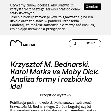
Przejdź
Używamy plików cookies, aby ułatwić Ci
Do
Zamknij
korzystanie z naszego serwisu oraz do celów
Treści
statystycznych.
Jeśli nie blokujesz tych plików, to zgadzasz się na ich
użycie oraz zapisanie w pamięci urządzenia.
Pamiętaj, że możesz samodzielnie zarządzać cookies,
zmieniając ustawienia przeglądarki.
Krzysztof M. Bednarski.
Karol Marks vs Moby Dick.
Analiza formy i rozbiórka
idei
Przejdź do wystawy
Publikacja podsumowuje dotychczasową twórczość
Krzysztofa M. Bednarskiego. Oprócz bogatej części
ilustracyjnej zawiera kalendarium, szczegółowy wykaz