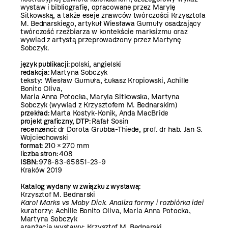
wystaw i bibliografię, opracowane przez Marylę
Sitkowską, a także eseje znawców twórczości Krzysztofa
M. Bednarskiego, artykuł Wiesława Gumuły osadzający
twórczość rzeźbiarza w kontekście marksizmu oraz
wywiad z artystą przeprowadzony przez Martynę
Sobczyk.
język publikacji:
polski, angielski
redakcja:
Martyna Sobczyk
teksty: Wiesław Gumuła, Łukasz Kropiowski, Achille
Bonito Oliva,
Maria Anna Potocka, Maryla Sitkowska, Martyna
Sobczyk (wywiad z Krzysztofem M. Bednarskim)
przekład:
Marta Kostyk-Konik, Anda MacBride
projekt graficzny, DTP:
Rafał Sosin
recenzenci:
dr Dorota Grubba-Thiede, prof. dr hab. Jan S.
Wojciechowski
format:
210 × 270 mm
liczba stron:
408
ISBN:
978-83-65851-23-9
Kraków 2019
Katalog wydany w związku z wystawą:
Krzysztof M. Bednarski
Karol Marks vs Moby Dick. Analiza formy i rozbiórka idei
kuratorzy: Achille Bonito Oliva, Maria Anna Potocka,
Martyna Sobczyk
aranżacja wystawy: Krzysztof M. Bednarski