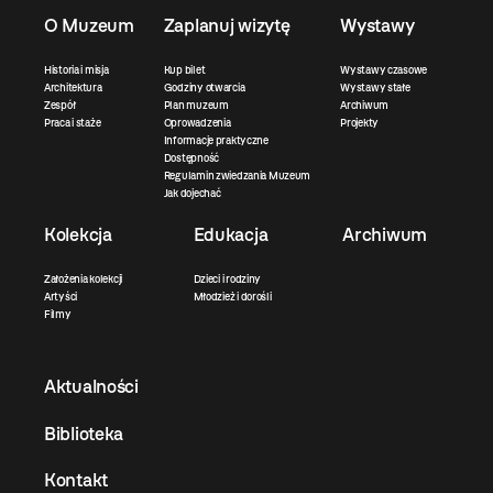
O Muzeum
Zaplanuj wizytę
Wystawy
Historia i misja
Kup bilet
Wystawy czasowe
Architektura
Godziny otwarcia
Wystawy stałe
Zespół
Plan muzeum
Archiwum
Praca i staże
Oprowadzenia
Projekty
Informacje praktyczne
Dostępność
Regulamin zwiedzania Muzeum
Jak dojechać
Kolekcja
Edukacja
Archiwum
Założenia kolekcji
Dzieci i rodziny
Artyści
Młodzież i dorośli
Filmy
Aktualności
Biblioteka
Kontakt