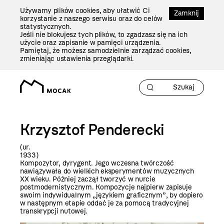
Przejdź
Używamy plików cookies, aby ułatwić Ci
Do
Zamknij
korzystanie z naszego serwisu oraz do celów
Treści
statystycznych.
Jeśli nie blokujesz tych plików, to zgadzasz się na ich
użycie oraz zapisanie w pamięci urządzenia.
Pamiętaj, że możesz samodzielnie zarządzać cookies,
zmieniając ustawienia przeglądarki.
Krzysztof Penderecki
(ur.
193
Kompozytor, dyrygent. Jego wczesna twórczość
nawiązywała do wielkich eksperymentów muzycznych
XX wieku. Później zaczął tworzyć w nurcie
postmodernistycznym. Kompozycje najpierw zapisuje
swoim indywidualnym „językiem graficznym”, by dopiero
w następnym etapie oddać je za pomocą tradycyjnej
transkrypcji nutowej.