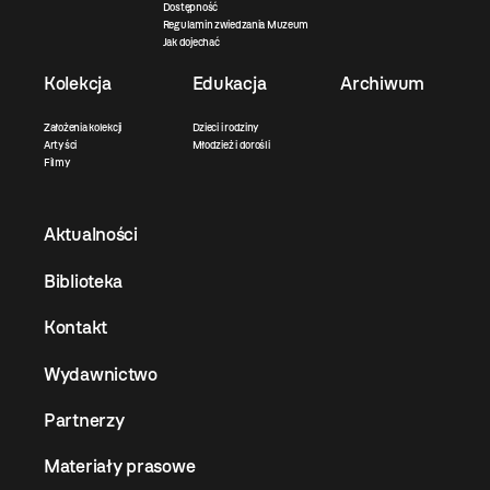
Dostępność
Regulamin zwiedzania Muzeum
Jak dojechać
Kolekcja
Edukacja
Archiwum
Założenia kolekcji
Dzieci i rodziny
Artyści
Młodzież i dorośli
Filmy
Aktualności
Biblioteka
Kontakt
Wydawnictwo
Partnerzy
Materiały prasowe