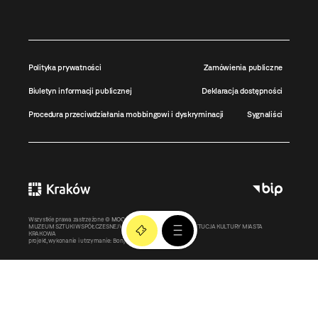
Polityka prywatności
Zamówienia publiczne
Biuletyn informacji publicznej
Deklaracja dostępności
Procedura przeciwdziałania mobbingowi i dyskryminacji
Sygnaliści
Wszystkie prawa zastrzeżone ©
MOCAK
2011-2026
MUZEUM SZTUKI WSPÓŁCZESNEJ W KRAKOWIE MOCAK – INSTYTUCJA KULTURY MIASTA
KRAKOWA
projekt, wykonanie i utrzymanie:
Bonjour.pl