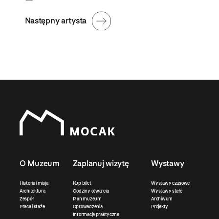
Następny artysta
O Muzeum
Zaplanuj wizytę
Wystawy
Historia i misja
Kup bilet
Wystawy czasowe
Architektura
Godziny otwarcia
Wystawy stałe
Zespół
Plan muzeum
Archiwum
Praca i staże
Oprowadzenia
Projekty
Informacje praktyczne