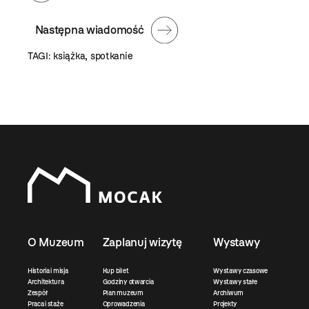
Następna wiadomość
TAGI:
książka
,
spotkanie
O Muzeum
Zaplanuj wizytę
Wystawy
Historia i misja
Kup bilet
Wystawy czasowe
Architektura
Godziny otwarcia
Wystawy stałe
Zespół
Plan muzeum
Archiwum
Praca i staże
Oprowadzenia
Projekty