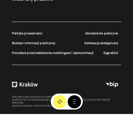
Polityka prywatności
Zamówienia publiczne
Biuletyn informacji publicznej
Deklaracja dostępności
Procedura przeciwdziałania mobbingowi i dyskryminacji
Sygnaliści
Wszystkie prawa zastrzeżone ©
MOCAK
2011-2026
MUZEUM SZTUKI WSPÓŁCZESNEJ W KRAKOWIE MOCAK – INSTYTUCJA KULTURY MIASTA
KRAKOWA
projekt, wykonanie i utrzymanie:
Bonjour.pl