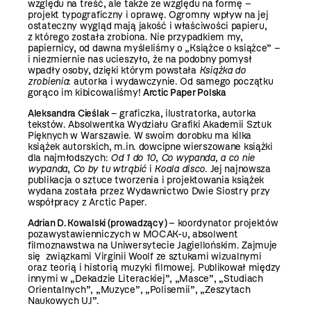
względu na treść, ale także ze względu na formę –
projekt typograficzny i oprawę. Ogromny wpływ na jej
ostateczny wygląd mają jakość i właściwości papieru,
z którego została zrobiona. Nie przypadkiem my,
papiernicy, od dawna myśleliśmy o „Książce o książce” –
i niezmiernie nas ucieszyło, że na podobny pomysł
wpadły osoby, dzięki którym powstała
Książka do
zrobienia
: autorka i wydawczynie. Od samego początku
gorąco im kibicowaliśmy!
Arctic Paper Polska
Aleksandra Cieślak
– graficzka, ilustratorka, autorka
tekstów. Absolwentka Wydziału Grafiki Akademii Sztuk
Pięknych w Warszawie. W swoim dorobku ma kilka
książek autorskich, m.in. dowcipne wierszowane książki
dla najmłodszych:
Od 1 do 10
,
Co wypanda, a co nie
wypanda
,
Co by tu wtrąbić
i
Koala disco
. Jej najnowsza
publikacja o sztuce tworzenia i projektowania książek
wydana została przez Wydawnictwo Dwie Siostry przy
współpracy z Arctic Paper.
Adrian D. Kowalski (prowadzący)
– koordynator projektów
pozawystawienniczych w MOCAK-u, absolwent
filmoznawstwa na Uniwersytecie Jagiellońskim. Zajmuje
się związkami Virginii Woolf ze sztukami wizualnymi
oraz teorią i historią muzyki filmowej. Publikował między
innymi w „Dekadzie Literackiej”, „Masce”, „Studiach
Orientalnych”, „Muzyce”, „Polisemii”, „Zeszytach
Naukowych UJ”.