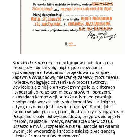
Książka do zrobienia
– niesztampowa publikacja dla
młodzieży i dorosłych, inspirująco i dowcipnie
opowiadająca o tworzeniu i projektowaniu książek.
Zapewnia wybuchową mieszankę zabawy, zrozumienia
i wiedzy, wciągając czytelnika w proces twórczy.
Dowiecie się z niej o artystycznym geście, o literach
i typografii, o relacjach między słowem i obrazem,
o zasadach kompozycji. A także o tym, co powstaje
z połączenia wszystkich tych elementów – o książce,
o tym, czym ona jest i czym może być. Spróbujcie
swoich sił jako pisarze, poeci, ilustratorzy i typografowie.
Połączcie kropki, uchwyćcie słowa, przyprawcie ogonki
literom, napiszcie limeryk, namalujcie upływ czasu.
Uczeszcie myśli, rozpętajcie burzę. Bądźcie artystami!
Uwolnijcie wyobraźnię i zróbcie książkę z Aleksandrą
Cieślak. [z materiałów prasowych]