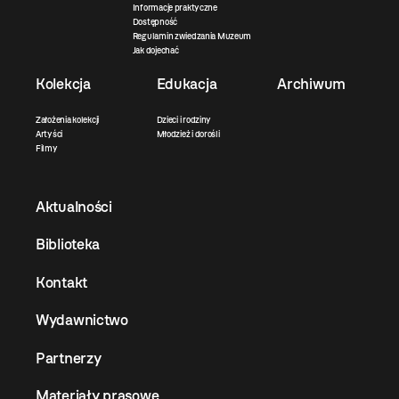
Informacje praktyczne
Dostępność
Regulamin zwiedzania Muzeum
Jak dojechać
Kolekcja
Edukacja
Archiwum
Założenia kolekcji
Dzieci i rodziny
Artyści
Młodzież i dorośli
Filmy
Aktualności
Biblioteka
Kontakt
Wydawnictwo
Partnerzy
Materiały prasowe