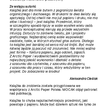
Ze wstępu autorki
:
Książka jest dla mnie bytem z pogranicza świata
organicznego i duchowego. W drukarni te dwa światy się
spotykają. Od tej chwili nie ma już papieru i druku, nie ma
słów i ilustracji – jest książka. Przedmiot, który
w szczególny sposób łączy w sobie wysiłek wielu osób.
W pracy konceptualnej kieruję się przede wszystkim
intuicją. Dotyczy to zarówno tekstu, jak i projektu
graficznego. Najbardziej cenię sobie wypowiedzi
osobiste, takie, w których słychać głos autora. Dlatego
ta książka jest bardziej od serca niż od linijki. Być może
łatwiej będzie ją poczuć niż zrozumieć. Nie mniej ważna
jest forma – faktura papieru, jego odcień, zapach.
Z Arctic Paper i wydawnictwem postawiliśmy na
najwyższą jakość wykonania i dbałość o detale:
z szacunku dla czytelnika, z szacunku dla papieru,
z szacunku dla pracy i czasu, który włożyliśmy w ten
projekt. Do zobaczenia w środku!
Aleksandra Cieślak
Książka do zrobienia została przygotowana we
współpracy z Arctic Paper Polska. MOCAK objął patronat
nad publikacją.
Książka to chyba najszlachetniejszy przedmiot, jaki
powstaje z papieru. Może być dziełem sztuki nie tylko ze