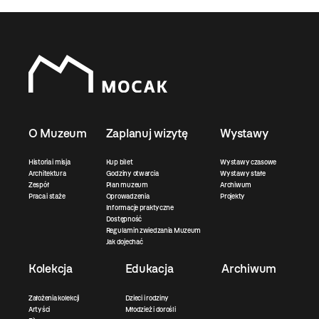
O Muzeum
Zaplanuj wizytę
Wystawy
Historia i misja
Kup bilet
Wystawy czasowe
Architektura
Godziny otwarcia
Wystawy stałe
Zespół
Plan muzeum
Archiwum
Praca i staże
Oprowadzenia
Projekty
Informacje praktyczne
Dostępność
Regulamin zwiedzania Muzeum
Jak dojechać
Kolekcja
Edukacja
Archiwum
Założenia kolekcji
Dzieci i rodziny
Artyści
Młodzież i dorośli