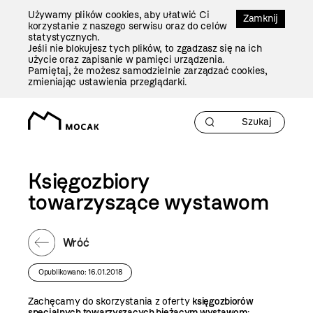
Przejdź
Używamy plików cookies, aby ułatwić Ci
Do
Zamknij
korzystanie z naszego serwisu oraz do celów
Treści
statystycznych.
Jeśli nie blokujesz tych plików, to zgadzasz się na ich
użycie oraz zapisanie w pamięci urządzenia.
Pamiętaj, że możesz samodzielnie zarządzać cookies,
zmieniając ustawienia przeglądarki.
Księgozbiory
towarzyszące wystawom
Wróć
Opublikowano: 16.01.2018
Zachęcamy do skorzystania z oferty
księgozbiorów
specjalnych towarzyszących bieżącym wystawom
: