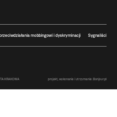
przeciwdziałania mobbingowi i dyskryminacji
Sygnaliści
STA KRAKOWA
projekt, wykonanie i utrzymanie:
Bonjour.pl