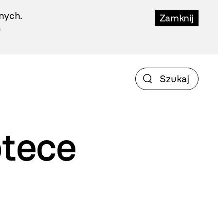
nych.
Zamknij
.
otece