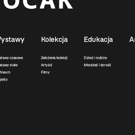
ystawy
Kolekcja
Edukacja
A
stawy czasowe
Założenia kolekcji
Dzieci i rodziny
tawy stałe
Artyści
Młodzież i dorośli
chiwum
Filmy
jekty