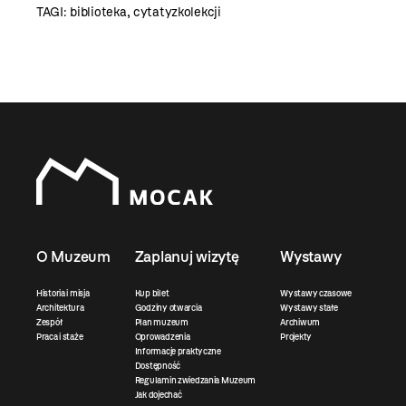
TAGI:
biblioteka
,
cytatyzkolekcji
O Muzeum
Zaplanuj wizytę
Wystawy
Historia i misja
Kup bilet
Wystawy czasowe
Architektura
Godziny otwarcia
Wystawy stałe
Zespół
Plan muzeum
Archiwum
Praca i staże
Oprowadzenia
Projekty
Informacje praktyczne
Dostępność
Regulamin zwiedzania Muzeum
Jak dojechać