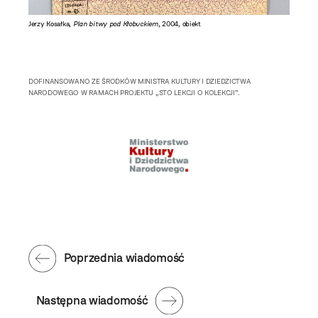
ane
Jerzy Kosałka,
Plan bitwy pod Kłobuckiem
, 2004, obiekt
DOFINANSOWANO ZE ŚRODKÓW MINISTRA KULTURY I DZIEDZICTWA
NARODOWEGO W RAMACH PROJEKTU „STO LEKCJI O KOLEKCJI”.
Poprzednia wiadomość
Następna wiadomość