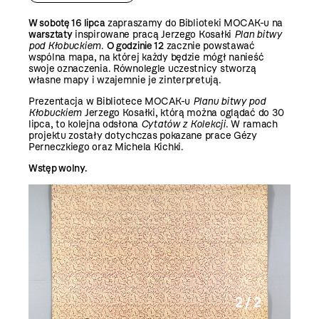
W sobotę 16 lipca
zapraszamy do Biblioteki MOCAK-u na
warsztaty
inspirowane pracą Jerzego Kosałki
Plan bitwy
pod Kłobuckiem
.
O godzinie 12
zacznie powstawać
wspólna mapa, na której każdy będzie mógł nanieść
swoje oznaczenia. Równolegle uczestnicy stworzą
własne mapy i wzajemnie je zinterpretują.
Prezentacja w Bibliotece MOCAK-u
Planu bitwy pod
Kłobuckiem
Jerzego Kosałki, którą można oglądać do 30
lipca, to kolejna odsłona
Cytatów z Kolekcji
. W ramach
projektu zostały dotychczas pokazane prace Gézy
Perneczkiego oraz Michela Kichki.
Wstęp wolny.
2 / 2