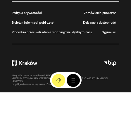
Polityka prywatności
Zamówienia publiczne
Biuletyn informacji publicznej
Deklaracja dostępności
Procedura przeciwdziałania mobbingowi i dyskryminacji
Sygnaliści
Wszystkie prawa zastrzeżone ©
MOCAK
2011-2026
MUZEUM SZTUKI WSPÓŁCZESNEJ W KRAKOWIE MOCAK – INSTYTUCJA KULTURY MIASTA
KRAKOWA
projekt, wykonanie i utrzymanie:
Bonjour.pl