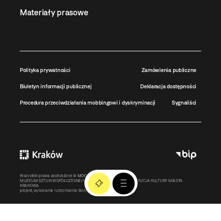
Materiały prasowe
Polityka prywatności
Zamówienia publiczne
Biuletyn informacji publicznej
Deklaracja dostępności
Procedura przeciwdziałania mobbingowi i dyskryminacji
Sygnaliści
Wszystkie prawa zastrzeżone ©
MOCAK
2011-2026
MUZEUM SZTUKI WSPÓŁCZESNEJ W KRAKOWIE MOCAK – INSTYTUCJA KULTURY MIASTA
KRAKOWA
projekt, wykonanie i utrzymanie:
Bonjour.pl