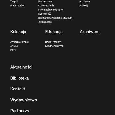
Zespół
Plan muzeum
Archiwum
Praca i staże
Oprowadzenia
Projekty
Informacje praktyczne
Dostępność
Regulamin zwiedzania Muzeum
Jak dojechać
Kolekcja
Edukacja
Archiwum
Założenia kolekcji
Dzieci i rodziny
Artyści
Młodzież i dorośli
Filmy
Aktualności
Biblioteka
Kontakt
Wydawnictwo
Partnerzy