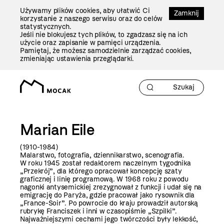
Przejdź
Używamy plików cookies, aby ułatwić Ci
Do
Zamknij
korzystanie z naszego serwisu oraz do celów
Treści
statystycznych.
Jeśli nie blokujesz tych plików, to zgadzasz się na ich
użycie oraz zapisanie w pamięci urządzenia.
Pamiętaj, że możesz samodzielnie zarządzać cookies,
zmieniając ustawienia przeglądarki.
Marian Eile
(1910-1984)
Malarstwo, fotografia, dziennikarstwo, scenografia.
W roku 1945 został redaktorem naczelnym tygodnika
„Przekrój”, dla którego opracował koncepcję szaty
graficznej i linię programową. W 1968 roku z powodu
nagonki antysemickiej zrezygnował z funkcji i udał się na
emigrację do Paryża, gdzie pracował jako rysownik dla
„France-Soir”. Po powrocie do kraju prowadził autorską
rubrykę Franciszek i inni w czasopiśmie „Szpilki”.
Najważniejszymi cechami jego twórczości były lekkość,