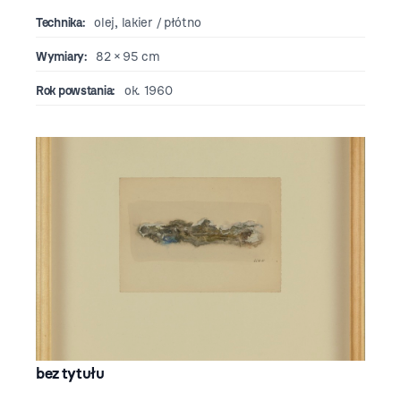
Technika:
olej, lakier / płótno
Wymiary:
82 × 95 cm
Rok powstania:
ok. 1960
bez tytułu