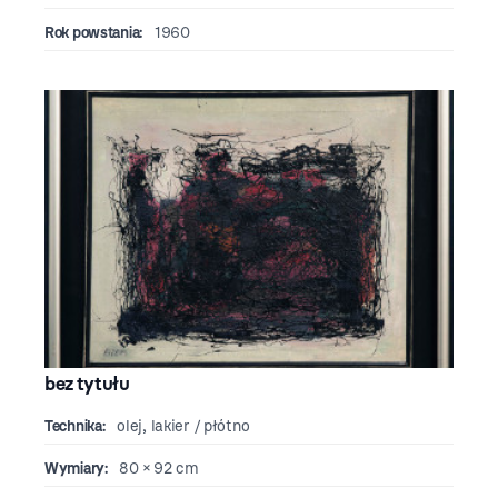
Rok powstania:
1960
bez tytułu
Technika:
olej, lakier / płótno
Wymiary:
80 × 92 cm