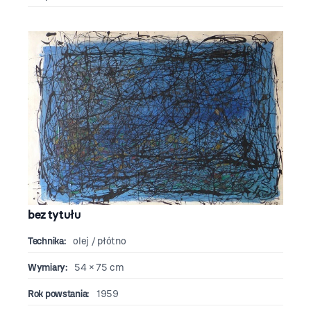
bez tytułu
Technika:
olej / płótno
Wymiary:
54 × 75 cm
Rok powstania:
1959