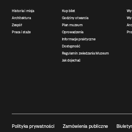
Historia i misja
Kup bilet
Wy
Architektura
Godziny otwarcia
Wys
Zespół
Plan muzeum
Ar
Praca i staże
Oprowadzenia
Pro
Informacje praktyczne
Dostępność
Regulamin zwiedzania Muzeum
Jak dojechać
Polityka prywatności
Zamówienia publiczne
Biulety