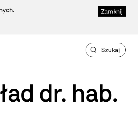
nych.
Zamknij
.
ad dr. hab.