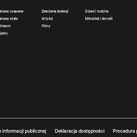
stawy czasowe
Założenia kolekcji
Dzieci i rodziny
tawy stałe
Artyści
Młodzież i dorośli
chiwum
Filmy
jekty
n informacji publicznej
Deklaracja dostępności
Procedura 