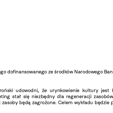
ego dofinansowanego ze środków Narodowego Bank
oński udowodni, że urynkowienie kultury jest k
g stał się niezbędny dla regeneracji zasobów k
ej zasoby będą zagrożone. Celem wykładu będzie 