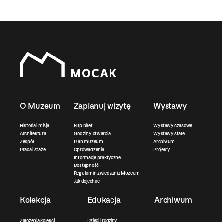
O Muzeum
Zaplanuj wizytę
Wystawy
Historia i misja
Kup bilet
Wystawy czasowe
Architektura
Godziny otwarcia
Wystawy stałe
Zespół
Plan muzeum
Archiwum
Praca i staże
Oprowadzenia
Projekty
Informacje praktyczne
Dostępność
Regulamin zwiedzania Muzeum
Jak dojechać
Kolekcja
Edukacja
Archiwum
Założenia kolekcji
Dzieci i rodziny