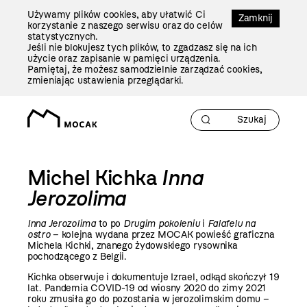
Przejdź
Używamy plików cookies, aby ułatwić Ci
Do
Zamknij
korzystanie z naszego serwisu oraz do celów
Treści
statystycznych.
Jeśli nie blokujesz tych plików, to zgadzasz się na ich
użycie oraz zapisanie w pamięci urządzenia.
Pamiętaj, że możesz samodzielnie zarządzać cookies,
zmieniając ustawienia przeglądarki.
Michel Kichka
Inna
Jerozolima
Inna Jerozolima
to po
Drugim pokoleniu
i
Falafelu na
ostro
– kolejna wydana przez MOCAK powieść graficzna
Michela Kichki, znanego żydowskiego rysownika
pochodzącego z Belgii.
Kichka obserwuje i dokumentuje Izrael, odkąd skończył 19
lat. Pandemia COVID-19 od wiosny 2020 do zimy 2021
roku zmusiła go do pozostania w jerozolimskim domu –