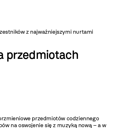
czestników z najważniejszymi nurtami
a przedmiotach
i brzmieniowe przedmiotów codziennego
ów na oswojenie się z muzyką nową – a w