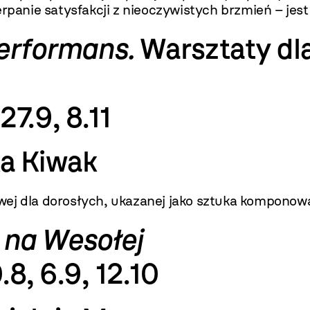
erpanie satysfakcji z nieoczywistych brzmień – je
performans.
Warsztaty dl
7.9, 8.11
a Kiwak
wej dla dorosłych, ukazanej jako sztuka komponow
 na Wesołej
.8, 6.9, 12.10