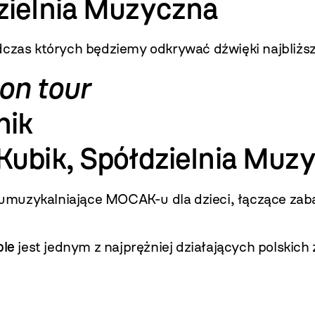
zielnia Muzyczna
dczas których będziemy odkrywać dźwięki najbliżs
on tour
nik
Kubik, Spółdzielnia Muz
 umuzykalniające MOCAK-u dla dzieci, łączące z
ble
jest jednym z najprężniej działających polskic