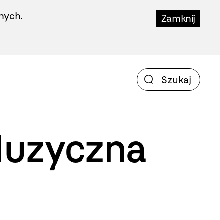
nych.
Zamknij
.
Muzyczna