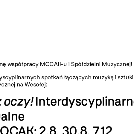
onę współpracy MOCAK-u i Spółdzielni Muzycznej!
dyscyplinarnych spotkań łączących muzykę i sztuki
ycznej na Wesołej:
z oczy!
Interdyscyplinarn
ualne
 MOCAK: 2.8, 30.8, 7.12