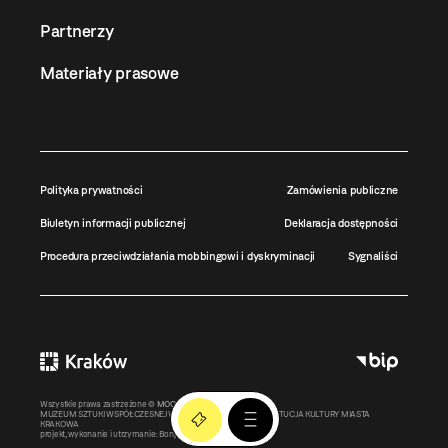
Partnerzy
Materiały prasowe
Polityka prywatności
Zamówienia publiczne
Biuletyn informacji publicznej
Deklaracja dostępności
Procedura przeciwdziałania mobbingowi i dyskryminacji
Sygnaliści
Wszystkie prawa zastrzeżone ©
MOCAK
2011-2026
MUZEUM SZTUKI WSPÓŁCZESNEJ W KRAKOWIE MOCAK – INSTYTUCJA KULTURY MIASTA
KRAKOWA
projekt, wykonanie i utrzymanie:
Bonjour.pl