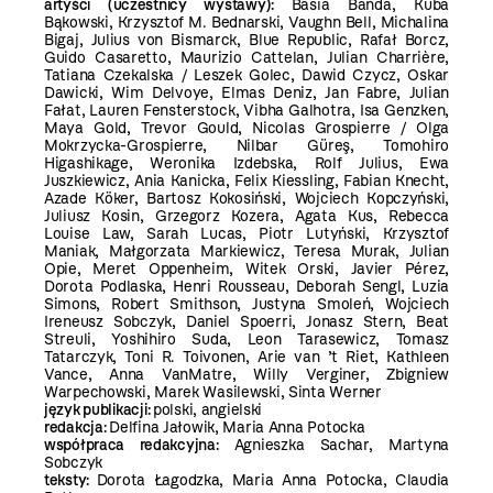
artyści (uczestnicy wystawy):
Basia Bańda, Kuba
Bąkowski, Krzysztof M. Bednarski, Vaughn Bell, Michalina
Bigaj, Julius von Bismarck, Blue Republic, Rafał Borcz,
Guido Casaretto, Maurizio Cattelan, Julian Charrière,
Tatiana Czekalska / Leszek Golec, Dawid Czycz, Oskar
Dawicki, Wim Delvoye, Elmas Deniz, Jan Fabre, Julian
Fałat, Lauren Fensterstock, Vibha Galhotra, Isa Genzken,
Maya Gold, Trevor Gould, Nicolas Grospierre / Olga
Mokrzycka-Grospierre, Nilbar Güreş, Tomohiro
Higashikage, Weronika Izdebska, Rolf Julius, Ewa
Juszkiewicz, Ania Kanicka, Felix Kiessling, Fabian Knecht,
Azade Köker, Bartosz Kokosiński, Wojciech Kopczyński,
Juliusz Kosin, Grzegorz Kozera, Agata Kus, Rebecca
Louise Law, Sarah Lucas, Piotr Lutyński, Krzysztof
Maniak, Małgorzata Markiewicz, Teresa Murak, Julian
Opie, Meret Oppenheim, Witek Orski, Javier Pérez,
Dorota Podlaska, Henri Rousseau, Deborah Sengl, Luzia
Simons, Robert Smithson, Justyna Smoleń, Wojciech
Ireneusz Sobczyk, Daniel Spoerri, Jonasz Stern, Beat
Streuli, Yoshihiro Suda, Leon Tarasewicz, Tomasz
Tatarczyk, Toni R. Toivonen, Arie van ’t Riet, Kathleen
Vance, Anna VanMatre, Willy Verginer, Zbigniew
Warpechowski, Marek Wasilewski, Sinta Werner
język publikacji:
polski, angielski
redakcja:
Delfina Jałowik, Maria Anna Potocka
współpraca redakcyjna:
Agnieszka Sachar, Martyna
Sobczyk
teksty:
Dorota Łagodzka, Maria Anna Potocka, Claudia