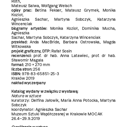
Roth,
Mateusz Salwa, Wolfgang Welsch
opisy prac:
Betina Fekser, Mateusz Grymek, Monika
Kozioł,
Agnieszka Sachar, Martyna Sobczyk, Katarzyna
Wincenciak
biogramy artystów:
Monika Kozioł, Dominika Mucha,
Agnieszka
Sachar, Martyna Sobczyk, Katarzyna Wincenciak
przekład:
Anda MacBride, Barbara Ostrowska, Magda
Witkowska
projekt graficzny, DTP:
Rafał Sosin
recenzenci:
prof. dr hab. Anna Latawiec, prof. dr hab.
Sławomir Magala
format:
210 × 270 mm
liczba stron:
256
ISBN:
978-83-65851-25-3
Kraków 2019
nakład wyczerpany
Katalog wydany w związku z wystawą:
Natura w sztuce
kuratorzy: Delfina Jałowik, Maria Anna Potocka, Martyna
Sobczyk
koordynator: Agnieszka Sachar
Muzeum Sztuki Współczesnej w Krakowie MOCAK
26.4–29.9.2019