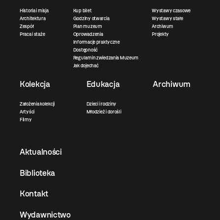
Historia i misja
Kup bilet
Wystawy czasowe
Architektura
Godziny otwarcia
Wystawy stałe
Zespół
Plan muzeum
Archiwum
Praca i staże
Oprowadzenia
Projekty
Informacje praktyczne
Dostępność
Regulamin zwiedzania Muzeum
Jak dojechać
Kolekcja
Edukacja
Archiwum
Założenia kolekcji
Dzieci i rodziny
Artyści
Młodzież i dorośli
Filmy
Aktualności
Biblioteka
Kontakt
Wydawnictwo