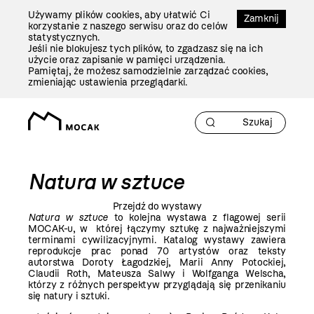
Przejdź
Używamy plików cookies, aby ułatwić Ci
Do
Zamknij
korzystanie z naszego serwisu oraz do celów
Treści
statystycznych.
Jeśli nie blokujesz tych plików, to zgadzasz się na ich
użycie oraz zapisanie w pamięci urządzenia.
Pamiętaj, że możesz samodzielnie zarządzać cookies,
zmieniając ustawienia przeglądarki.
Natura w sztuce
Przejdź do wystawy
Natura w sztuce
to kolejna wystawa z flagowej serii
MOCAK-u, w której łączymy sztukę z najważniejszymi
terminami cywilizacyjnymi. Katalog wystawy zawiera
reprodukcje prac ponad 70 artystów oraz teksty
autorstwa Doroty Łagodzkiej, Marii Anny Potockiej,
Claudii Roth, Mateusza Salwy i Wolfganga Welscha,
którzy z różnych perspektyw przyglądają się przenikaniu
się natury i sztuki.