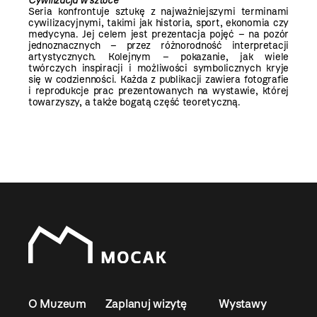
Cywilizacja w sztuce
Seria konfrontuje sztukę z najważniejszymi terminami
cywilizacyjnymi, takimi jak historia, sport, ekonomia czy
medycyna. Jej celem jest prezentacja pojęć – na pozór
jednoznacznych – przez różnorodność interpretacji
artystycznych. Kolejnym – pokazanie, jak wiele
twórczych inspiracji i możliwości symbolicznych kryje
się w codzienności. Każda z publikacji zawiera fotografie
i reprodukcje prac prezentowanych na wystawie, której
towarzyszy, a także bogatą część teoretyczną.
O Muzeum
Zaplanuj wizytę
Wystawy