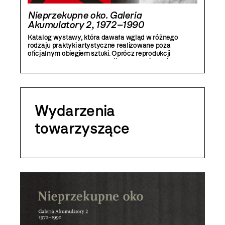
Nieprzekupne oko. Galeria
Akumulatory 2, 1972–1990
Katalog wystawy, która dawała wgląd w różnego
rodzaju praktyki artystyczne realizowane poza
oficjalnym obiegiem sztuki. Oprócz reprodukcji
wybranych prac z ekspozycji znalazły się w nim tekst
Marii Anny Potockiej oraz rozmowa z Jarosławem
Kozłowskim o genezie i funkcjonowaniu Akumulatorów
2.
Wydarzenia
towarzyszące