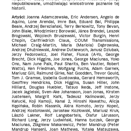
niepublikowane, umożliwiając wielostronne poznanie tej
historii.
Artyści:
Joanna Adamczewska, Eric Andersen, Angelo de
Aquino, Lone Arendal, Imre Bak, Eduard Bal, Philippa
Beale, Andrzej Bereziański, Terry Berkowitz, Tony Bevan,
John Blake, Włodzimierz Borowski, János Brendel, Leszek
Brogowski, Wojciech Bruszewski, Victor Burgin, Henri
Chopin, Carlfriedrich Claus, COUM Transmissions,
Michael Craig-Martin, Maria (Mariola) Dąbrowska,
Andrzej Dłużniewski, Andrew Dutkewych, Janusz Dziubak,
Jerzy Fedorowicz, Joel Fisher, Fluxus (A-Yo, George
Brecht, Dick Higgins, Joe Jones, George Maciunas, Yoko
Ono, Nam June Paik, Paul Sharits, Ben Vautier, Robert
Watts), Ken Friedman, Wolfgang Fuchs, Adam Garnek,
Mariusz Gill, Raimund Girke, Nat Goodden, Trevor Gould,
Tom J. Gramse, Izabella Gustowska, Gerard Hemsworth,
Geoffrey Hendricks, Dick Higgins, Susan Hiller, John
Hilliard, Douglas Huebler, Tatsuo Ikeda, Jeff Instone,
Jacek Jagielski, Sven-Ake Johansson, Joan Jonas, Kirsten
Justensen, Margrit Kahl, Tadeusz Kalinowski, Jerzy
Kałucki, Koji Kamoji, Kanal 2, Hiroshi Kawathu, Alicja
Kępińska, Robin Klassnik, Akira Komoto, Jerzy Kopeć,
Andrzej Kostołowski, Jarosław Kozłowski, Mariusz Kruk,
László Lakner, Rolf Langebartels, Ólafur Lárusson,
Richard Long, Jerzy Ludwiński, Hanna Łuczak, George
Maciunas, Zbigniew Makarewicz, Peter Mandrup (Peter
Mandrup Hansen), Joan Mathews, Yutaka Matsuzawa,