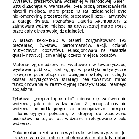
Wystawa, prezentowana wcześniej w Narodowej Galerii
Sztuki Zachęta w Warszawie, była próbą przedstawienia
historii miejsca, które przez 18 lat działalności było
niekomercyjną przestrzenią prezentacji sztuki artystów
z całego świata. Poznańska Galeria Akumulatory 2
zajmowała ważne miejsce na artystycznej mapie Polski
przez cały okres swojej działalności.
W latach 1972–1990 w Galerii zorganizowano 195
prezentacji (wystaw, performansów, akcji, działań
muzycznych, odczytów). Funkcjonowała na zasadzie
quasi-instytucji, zmieniając często miejsca pokazów.
Materiał zgromadzony na wystawie i w towarzyszącej
wystawie publikacji dał wgląd w praktyki artystyczne
rozwijane poza oficjalnym obiegiem sztuki, w rozległy
obszar artystycznych strategii realizowanych mimo
funkcjonowania w restrykcyjnej rzeczywistości realnego
socjalizmu.
Tytułowe „nieprzekupne oko” odnosi się zarówno do
widzenia, jak i do widzialności. Z jednej strony do
widzenia niepoddającego się ideologicznym presjom
i komercyjnym pokusom, z drugiej do zaburzenia
podziałów na to, co jest widzialne i relegowane z pola
widzenia.
Dokumentacja zebrana na wystawie i w towarzyszącej jej
książce w dużej mierze obejmowała materiały dotąd