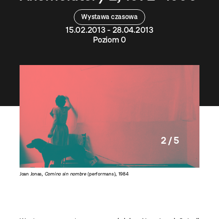
Wystawa czasowa
15.02.2013 - 28.04.2013
Poziom 0
2 / 5
Joan Jonas,
Comino sin nombre
(performans), 1984
Festiwal