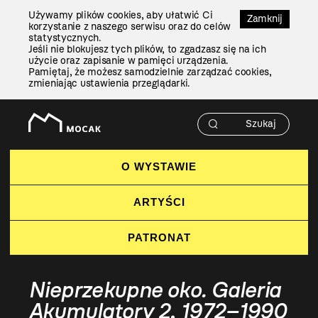
Przejdź
Używamy plików cookies, aby ułatwić Ci
Do
Zamknij
korzystanie z naszego serwisu oraz do celów
Treści
statystycznych.
Jeśli nie blokujesz tych plików, to zgadzasz się na ich
użycie oraz zapisanie w pamięci urządzenia.
Pamiętaj, że możesz samodzielnie zarządzać cookies,
zmieniając ustawienia przeglądarki.
O WYSTAWIE
ARTYŚCI
PATRONAT
Nieprzekupne oko. Galeria
Akumulatory 2, 1972–1990