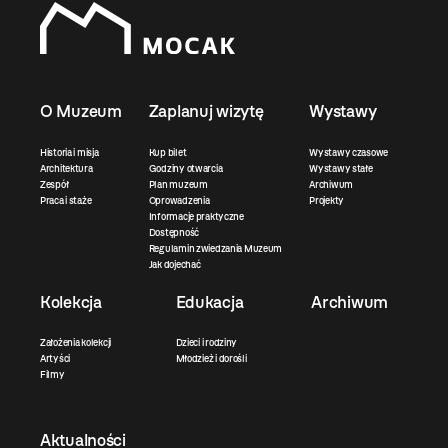
O Muzeum
Zaplanuj wizytę
Wystawy
Historia i misja
Kup bilet
Wystawy czasowe
Architektura
Godziny otwarcia
Wystawy stałe
Zespół
Plan muzeum
Archiwum
Praca i staże
Oprowadzenia
Projekty
Informacje praktyczne
Dostępność
Regulamin zwiedzania Muzeum
Jak dojechać
Kolekcja
Edukacja
Archiwum
Założenia kolekcji
Dzieci i rodziny
Artyści
Młodzież i dorośli
Filmy
Aktualności