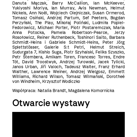
Danuta Mączak, Barry McCallion, Ian McKeever,
Yukiyoshi Moriya, Ian Murray, Avis Newman, Helmut
Nickels, Ann Noël, Wojciech Olejniczak, Susan Ormerod,
Tomasz Osiński, Andrzej Partum, Sef Peeters, Bogdan
Perzyński, The Play, Mikołaj Poliński, Ludmiła Popiel-
Fedorowicz, Michael Porter, Piotr Postaremczak, Maria
Anna Potocka, Pamela Robertson-Pearce, Jerzy
Rosołowicz, Reiner Ruthenbeck, Toshinori Saito, Barbara
Schmidt-Heins i Gabriele Schmidt-Heins, Peter Jörg
Splettstösser, Galerie S:t Petri, Helmut Streich,
Sudurgata 7, Kishio Suga, Piotr Szyhalski, Feliks Szyszko,
Petr Štembera, Amikam Toren, Francesc Torres, Endre
Tót, David Troostwyk, Andrzej Turowski, Jacek Tylicki,
Janos Urban, Jiří Valoch, Tadeusz Walter, Franz Erhard
Walther, Lawrence Weiner, Andrzej Wielgosz, Emmett
Williams, Richard Wilson, Tomasz Wilmański, Dorotheé
von Windheim, Krzysztof Wodiczko
Współpraca: Natalia Brandt, Magdalena Komornicka
Otwarcie wystawy