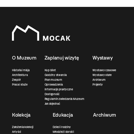
O Muzeum
Zaplanuj wizytę
Wystawy
Historia i misja
Kup bilet
Wystawy czasowe
Architektura
Godziny otwarcia
Wystawy stałe
Zespół
Plan muzeum
Archiwum
Praca i staże
Oprowadzenia
Projekty
Informacje praktyczne
Dostępność
Regulamin zwiedzania Muzeum
Jak dojechać
Kolekcja
Edukacja
Archiwum
Założenia kolekcji
Dzieci i rodziny
Artyści
Młodzież i dorośli