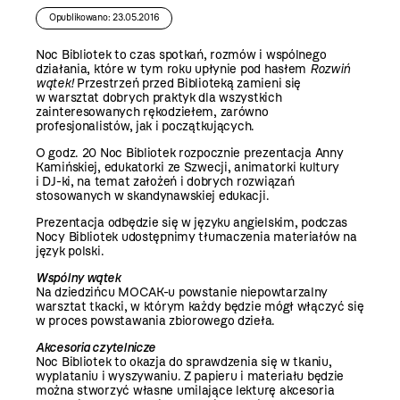
Opublikowano: 23.05.2016
Noc Bibliotek to czas spotkań, rozmów i wspólnego
działania, które w tym roku upłynie pod hasłem
Rozwiń
wątek!
Przestrzeń przed Biblioteką zamieni się
w warsztat dobrych praktyk dla wszystkich
zainteresowanych rękodziełem, zarówno
profesjonalistów, jak i początkujących.
O godz. 20 Noc Bibliotek rozpocznie prezentacja Anny
Kamińskiej, edukatorki ze Szwecji, animatorki kultury
i DJ-ki, na temat założeń i dobrych rozwiązań
stosowanych w skandynawskiej edukacji.
Prezentacja odbędzie się w języku angielskim, podczas
Nocy Bibliotek udostępnimy tłumaczenia materiałów na
język polski.
Wspólny wątek
Na dziedzińcu MOCAK-u powstanie niepowtarzalny
warsztat tkacki, w którym każdy będzie mógł włączyć się
w proces powstawania zbiorowego dzieła.
Akcesoria czytelnicze
Noc Bibliotek to okazja do sprawdzenia się w tkaniu,
wyplataniu i wyszywaniu. Z papieru i materiału będzie
można stworzyć własne umilające lekturę akcesoria