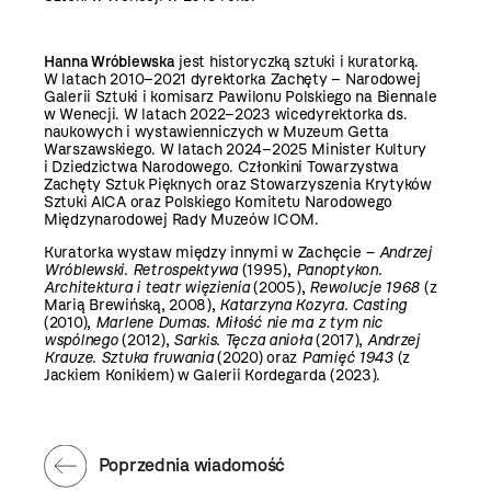
Hanna Wróblewska
jest historyczką sztuki i kuratorką.
W latach 2010–2021 dyrektorka Zachęty – Narodowej
Galerii Sztuki i komisarz Pawilonu Polskiego na Biennale
w Wenecji. W latach 2022–2023 wicedyrektorka ds.
naukowych i wystawienniczych w Muzeum Getta
Warszawskiego. W latach 2024–2025 Minister Kultury
i Dziedzictwa Narodowego. Członkini Towarzystwa
Zachęty Sztuk Pięknych oraz Stowarzyszenia Krytyków
Sztuki AICA oraz Polskiego Komitetu Narodowego
Międzynarodowej Rady Muzeów ICOM.
Kuratorka wystaw między innymi w Zachęcie
–
Andrzej
Wróblewski. Retrospektywa
(1995),
Panoptykon.
Architektura i teatr więzienia
(2005),
Rewolucje 1968
(z
Marią Brewińską, 2008),
Katarzyna Kozyra. Casting
(2010),
Marlene Dumas. Miłość nie ma z tym nic
wspólnego
(2012),
Sarkis. Tęcza anioła
(2017),
Andrzej
Krauze. Sztuka fruwania
(2020) oraz
Pamięć 1943
(z
Jackiem Konikiem) w Galerii Kordegarda (2023).
Poprzednia wiadomość