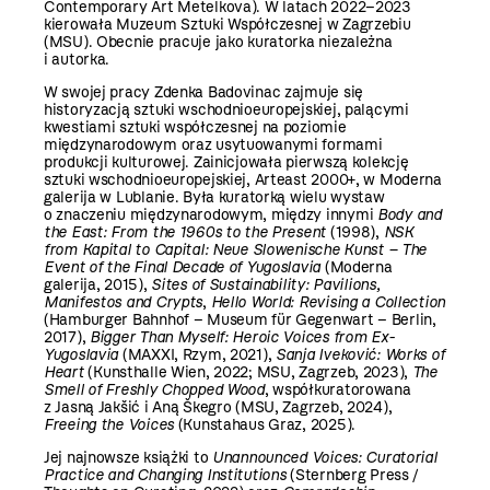
Contemporary Art Metelkova). W latach 2022–2023
kierowała Muzeum Sztuki Współczesnej w Zagrzebiu
(MSU). Obecnie pracuje jako kuratorka niezależna
i autorka.
W swojej pracy Zdenka Badovinac zajmuje się
historyzacją sztuki wschodnioeuropejskiej, palącymi
kwestiami sztuki współczesnej na poziomie
międzynarodowym oraz usytuowanymi formami
produkcji kulturowej. Zainicjowała pierwszą kolekcję
sztuki wschodnioeuropejskiej, Arteast 2000+, w Moderna
galerija w Lublanie. Była kuratorką wielu wystaw
o znaczeniu międzynarodowym, między innymi
Body and
the East: From the 1960s to the Present
(1998),
NSK
from Kapital to Capital: Neue Slowenische Kunst – The
Event of the Final Decade of Yugoslavia
(Moderna
galerija, 2015),
Sites of Sustainability: Pavilions,
Manifestos and Crypts
,
Hello World: Revising a Collection
(Hamburger Bahnhof – Museum für Gegenwart – Berlin,
2017),
Bigger Than Myself: Heroic Voices from Ex-
Yugoslavia
(MAXXI, Rzym, 2021),
Sanja Iveković: Works of
Hear
t
(Kunsthalle Wien, 2022; MSU, Zagrzeb, 2023),
The
Smell of Freshly Chopped Wood
, współkuratorowana
z Jasną Jakšić i Aną Škegro (MSU, Zagrzeb, 2024),
Freeing the Voices
(Kunstahaus Graz, 2025).
Jej najnowsze książki to
Unannounced Voices: Curatorial
Practice and Changing Institutions
(Sternberg Press /