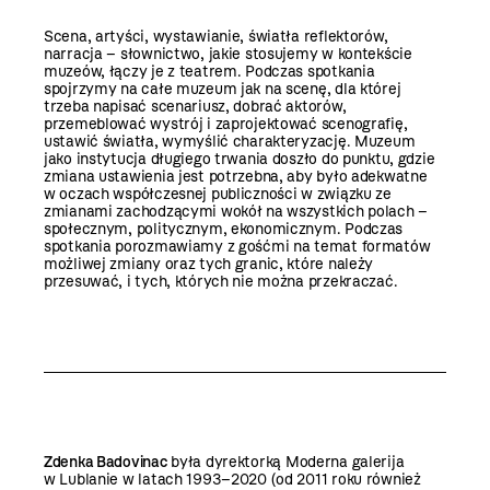
Scena, artyści, wystawianie, światła reflektorów,
narracja – słownictwo, jakie stosujemy w kontekście
muzeów, łączy je z teatrem. Podczas spotkania
spojrzymy na całe muzeum jak na scenę, dla której
trzeba napisać scenariusz, dobrać aktorów,
przemeblować wystrój i zaprojektować scenografię,
ustawić światła, wymyślić charakteryzację. Muzeum
jako instytucja długiego trwania doszło do punktu, gdzie
zmiana ustawienia jest potrzebna, aby było adekwatne
w oczach współczesnej publiczności w związku ze
zmianami zachodzącymi wokół na wszystkich polach –
społecznym, politycznym, ekonomicznym. Podczas
spotkania porozmawiamy z gośćmi na temat formatów
możliwej zmiany oraz tych granic, które należy
przesuwać, i tych, których nie można przekraczać.
Zdenka Badovinac
była dyrektorką Moderna galerija
w Lublanie w latach 1993–2020 (od 2011 roku również