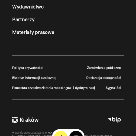
Wydawnictwo
Partnerzy
Materiały prasowe
Polityka prywatności
Zamówienia publiczne
Biuletyn informacji publicznej
Deklaracja dostępności
Procedura przeciwdziałania mobbingowi i dyskryminacji
Sygnaliści
Wszystkie prawa zastrzeżone ©
MOCAK
2011-2026
MUZEUM SZTUKI WSPÓŁCZESNEJ W KRAKOWIE MOCAK – INSTYTUCJA KULTURY MIASTA