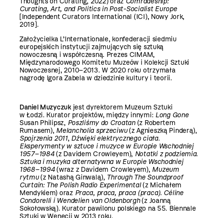
Thoughts on Curating, 2022) oraz
Comradeship:
Curating, Art, and Politics in Post-Socialist Europe
[Independent Curators International (ICI), Nowy Jork,
2019].
Założycielka L’Internationale, konfederacji siedmiu
europejskich instytucji zajmujących się sztuką
nowoczesną i współczesną. Prezes CIMAM,
Międzynarodowego Komitetu Muzeów i Kolekcji Sztuki
Nowoczesnej, 2010–2013. W 2020 roku otrzymała
nagrodę Igora Zabela w dziedzinie kultury i teorii.
Daniel Muzyczuk
jest dyrektorem Muzeum Sztuki
w Łodzi. Kurator projektów, między innymi:
Long Gone
Susan Philipsz,
Poszliśmy do Croatan
(z Robertem
Rumasem),
Melancholia sprzeciwu
(z Agnieszką Pinderą),
Spojrzenia 2011
,
Dźwięki elektrycznego ciała.
Eksperymenty w sztuce i muzyce w Europie Wschodniej
1957–1984
(z Davidem Crowleyem),
Notatki z podziemia.
Sztuka i muzyka alternatywna w Europie Wschodniej
1968–1994
(wraz z Davidem Crowleyem),
Muzeum
rytmu
(z Natashą Ginwalą),
Through The Soundproof
Curtain: The Polish Radio Experimental
(z Michałem
Mendykiem) oraz
Praca, praca, praca (praca). Céline
Condorelli i Wendelien van Oldenborgh
(z Joanną
Sokołowską). Kurator pawilonu polskiego na 55. Biennale
Sztuki w Wenecji w 2013 roku.