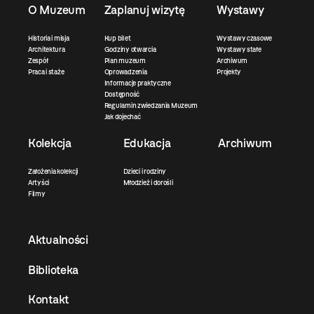
O Muzeum
Zaplanuj wizytę
Wystawy
Historia i misja
Kup bilet
Wystawy czasowe
Architektura
Godziny otwarcia
Wystawy stałe
Zespół
Plan muzeum
Archiwum
Praca i staże
Oprowadzenia
Projekty
Informacje praktyczne
Dostępność
Regulamin zwiedzania Muzeum
Jak dojechać
Kolekcja
Edukacja
Archiwum
Założenia kolekcji
Dzieci i rodziny
Artyści
Młodzież i dorośli
Filmy
Aktualności
Biblioteka
Kontakt