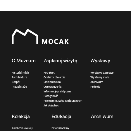
O Muzeum
Zaplanuj wizytę
Wystawy
Historia i misja
Kup bilet
Wystawy czasowe
Architektura
Godziny otwarcia
Wystawy stałe
Zespół
Plan muzeum
Archiwum
Praca i staże
Oprowadzenia
Projekty
Informacje praktyczne
Dostępność
Regulamin zwiedzania Muzeum
Jak dojechać
Kolekcja
Edukacja
Archiwum
Założenia kolekcji
Dzieci i rodziny