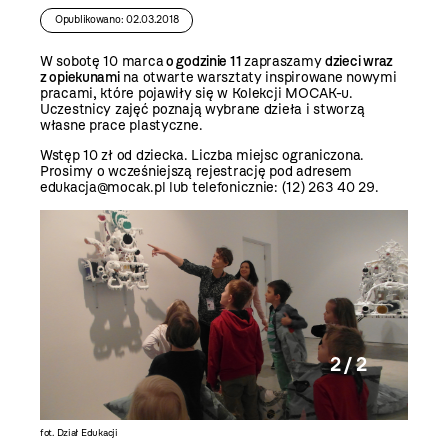
Opublikowano: 02.03.2018
W sobotę 10 marca
o
godzinie 11
zapraszamy
dzieci wraz
z opiekunami
na otwarte warsztaty inspirowane nowymi
pracami, które pojawiły się w Kolekcji MOCAK-u.
Uczestnicy zajęć poznają wybrane dzieła i stworzą
własne prace plastyczne.
Wstęp 10 zł od dziecka. Liczba miejsc ograniczona.
Prosimy o wcześniejszą rejestrację pod adresem
edukacja@mocak.pl lub telefonicznie: (12) 263 40 29.
2 / 2
fot. Dział Edukacji