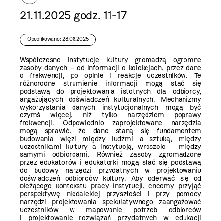
21.11.2025 godz. 11-17
Opublikowano: 28.08.2025
Współczesne instytucje kultury gromadzą ogromne
zasoby danych – od informacji o kolekcjach, przez dane
o frekwencji, po opinie i reakcje uczestników. Te
różnorodne strumienie informacji mogą stać się
podstawą do projektowania istotnych dla odbiorcy,
angażujących doświadczeń kulturalnych. Mechanizmy
wykorzystania danych instytucjonalnych mogą być
czymś więcej, niż tylko narzędziem poprawy
frekwencji. Odpowiednio zaprojektowane narzędzia
mogą sprawić, że dane staną się fundamentem
budowania więzi między ludźmi a sztuką, między
uczestnikami kultury a instytucją, wreszcie – między
samymi odbiorcami. Również zasoby zgromadzone
przez edukatorów i edukatorki mogą stać się podstawą
do budowy narzędzi przydatnych w projektowaniu
doświadczeń odbiorców kultury. Aby oderwać się od
bieżącego kontekstu pracy instytucji, chcemy przyjąć
perspektywę niedalekiej przyszłości i przy pomocy
narzędzi projektowania spekulatywnego zaangażować
uczestników w mapowanie potrzeb odbiorców
i projektowanie rozwiązań przydatnych w edukacji