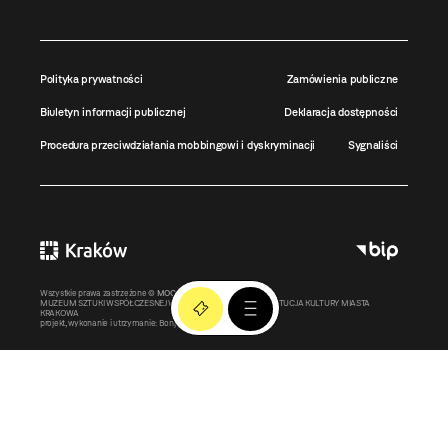
Polityka prywatności
Zamówienia publiczne
Biuletyn informacji publicznej
Deklaracja dostępności
Procedura przeciwdziałania mobbingowi i dyskryminacji
Sygnaliści
Wszystkie prawa zastrzeżone ©
MOCAK
2011-2026
MUZEUM SZTUKI WSPÓŁCZESNEJ W KRAKOWIE MOCAK – INSTYTUCJA KULTURY MIASTA
KRAKOWA
projekt, wykonanie i utrzymanie:
Bonjour.pl