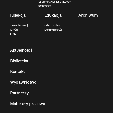
Regulamin zwiedzania Muzeum
Jak dojechać
Kolekcja
Edukacja
Archiwum
Założenia kolekcji
Dzieci i rodziny
Artyści
Młodzież i dorośli
Filmy
Aktualności
Biblioteka
Kontakt
Wydawnictwo
Partnerzy
Materiały prasowe