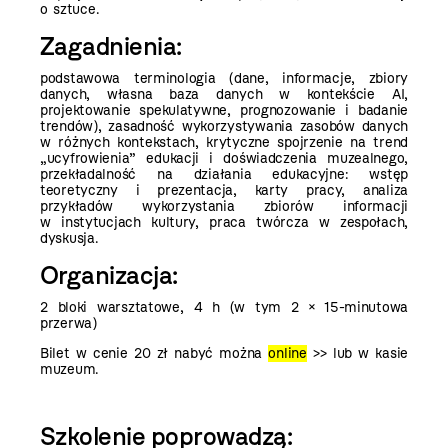
o sztuce.
Zagadnienia:
podstawowa terminologia (dane, informacje, zbiory
danych, własna baza danych w kontekście AI,
projektowanie spekulatywne, prognozowanie i badanie
trendów), zasadność wykorzystywania zasobów danych
w różnych kontekstach, krytyczne spojrzenie na trend
„ucyfrowienia” edukacji i doświadczenia muzealnego,
przekładalność na działania edukacyjne: wstęp
teoretyczny i prezentacja, karty pracy, analiza
przykładów wykorzystania zbiorów informacji
w instytucjach kultury, praca twórcza w zespołach,
dyskusja.
Organizacja:
2 bloki warsztatowe, 4 h (w tym 2 × 15-minutowa
przerwa)
Bilet w cenie 20 zł nabyć można
online
>>
lub w kasie
muzeum.
Szkolenie poprowadzą: