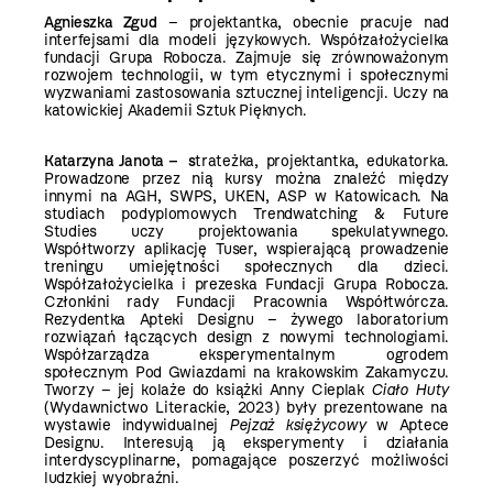
Agnieszka Zgud
– projektantka, obecnie pracuje nad
interfejsami dla modeli językowych. Współzałożycielka
fundacji Grupa Robocza. Zajmuje się zrównoważonym
rozwojem technologii, w tym etycznymi i społecznymi
wyzwaniami zastosowania sztucznej inteligencji. Uczy na
katowickiej Akademii Sztuk Pięknych.
Katarzyna Janota
– s
trateżka, projektantka, edukatorka.
Prowadzone przez nią kursy można znaleźć między
innymi na AGH, SWPS, UKEN, ASP w Katowicach. Na
studiach podyplomowych Trendwatching & Future
Studies uczy projektowania spekulatywnego.
Współtworzy aplikację
Tuser
, wspierającą prowadzenie
treningu umiejętności społecznych dla dzieci.
Współzałożycielka i prezeska Fundacji
Grupa Robocza
.
Członkini rady Fundacji
Pracownia Współtwórcza
.
Rezydentka
Apteki Designu
– żywego laboratorium
rozwiązań łączących design z nowymi technologiami.
Współzarządza eksperymentalnym ogrodem
społecznym
Pod Gwiazdami
na krakowskim Zakamyczu.
Tworzy – jej kolaże do książki Anny Cieplak
Ciało Huty
(Wydawnictwo Literackie, 2023) były prezentowane na
wystawie indywidualnej
Pejzaż księżycowy
w Aptece
Designu. Interesują ją eksperymenty i działania
interdyscyplinarne, pomagające poszerzyć możliwości
ludzkiej wyobraźni.