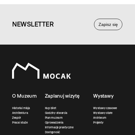
NEWS
LETTER
Zapisz się
O Muzeum
Zaplanuj wizytę
Wystawy
Historia i misja
Kup bilet
Wystawy czasowe
Architektura
Godziny otwarcia
Wystawy stałe
Zespół
Plan muzeum
Archiwum
Praca i staże
Oprowadzenia
Projekty
Informacje praktyczne
Dostępność