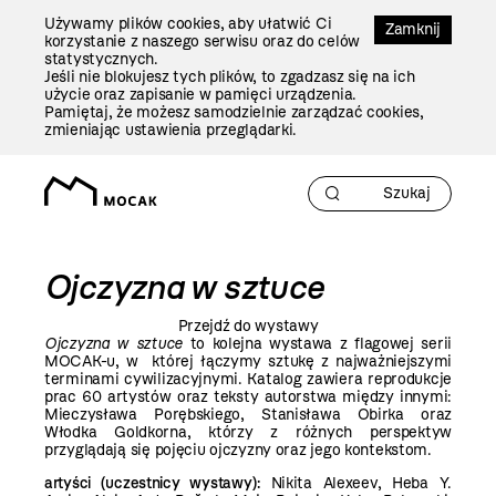
Przejdź
Używamy plików cookies, aby ułatwić Ci
Do
Zamknij
korzystanie z naszego serwisu oraz do celów
Treści
statystycznych.
Jeśli nie blokujesz tych plików, to zgadzasz się na ich
użycie oraz zapisanie w pamięci urządzenia.
Pamiętaj, że możesz samodzielnie zarządzać cookies,
zmieniając ustawienia przeglądarki.
Ojczyzna w sztuce
Przejdź do wystawy
Ojczyzna w sztuce
to kolejna wystawa z flagowej serii
MOCAK-u, w której łączymy sztukę z najważniejszymi
terminami cywilizacyjnymi. Katalog zawiera reprodukcje
prac 60 artystów oraz teksty autorstwa między innymi:
Mieczysława Porębskiego, Stanisława Obirka oraz
Włodka Goldkorna, którzy z różnych perspektyw
przyglądają się pojęciu ojczyzny oraz jego kontekstom.
artyści (uczestnicy wystawy):
Nikita Alexeev, Heba Y.