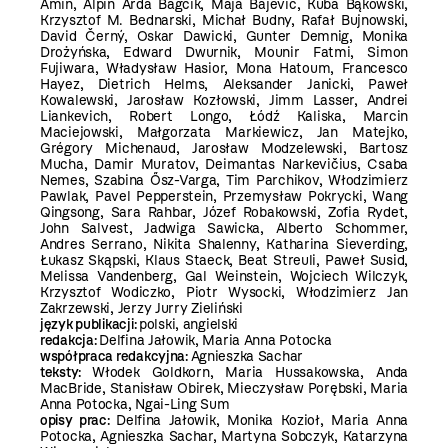
Amin, Alpin Arda Bağcık, Maja Bajevic, Kuba Bąkowski,
Krzysztof M. Bednarski, Michał Budny, Rafał Bujnowski,
David Černý, Oskar Dawicki, Gunter Demnig, Monika
Drożyńska, Edward Dwurnik, Mounir Fatmi, Simon
Fujiwara, Władysław Hasior, Mona Hatoum, Francesco
Hayez, Dietrich Helms, Aleksander Janicki, Paweł
Kowalewski, Jarosław Kozłowski, Jimm Lasser, Andrei
Liankevich, Robert Longo, Łódź Kaliska, Marcin
Maciejowski, Małgorzata Markiewicz, Jan Matejko,
Grégory Michenaud, Jarosław Modzelewski, Bartosz
Mucha, Damir Muratov, Deimantas Narkevičius, Csaba
Nemes, Szabina Ősz-Varga, Tim Parchikov, Włodzimierz
Pawlak, Pavel Pepperstein, Przemysław Pokrycki, Wang
Qingsong, Sara Rahbar, Józef Robakowski, Zofia Rydet,
John Salvest, Jadwiga Sawicka, Alberto Schommer,
Andres Serrano, Nikita Shalenny, Katharina Sieverding,
Łukasz Skąpski, Klaus Staeck, Beat Streuli, Paweł Susid,
Melissa Vandenberg, Gal Weinstein, Wojciech Wilczyk,
Krzysztof Wodiczko, Piotr Wysocki, Włodzimierz Jan
Zakrzewski, Jerzy Jurry Zieliński
język publikacji:
polski, angielski
redakcja:
Delfina Jałowik, Maria Anna Potocka
współpraca redakcyjna:
Agnieszka Sachar
teksty:
Włodek Goldkorn, Maria Hussakowska, Anda
MacBride, Stanisław Obirek, Mieczysław Porębski, Maria
Anna Potocka, Ngai-Ling Sum
opisy prac:
Delfina Jałowik, Monika Kozioł, Maria Anna
Potocka, Agnieszka Sachar, Martyna Sobczyk, Katarzyna