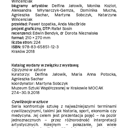
Wincenciak
biogramy artystów:
Delfina Jałowik, Monika Kozioł,
Aleksandra Młynarczyk-Gemza, Dominika Mucha,
Agnieszka Sachar, Martyna Sobczyk, Katarzyna
Wincenciak
przekład:
Paweł Łopatka, Anda MacBride
projekt graficzny, DTP:
Rafał Sosin
recenzenci:
Edwin Bendyk, dr Dorota Nieznalska
format:
210 × 270 mm
liczba stron:
224
ISBN:
978-83-65851-12-3
Kraków 2018
Katalog wydany w związku z wystawą:
Ojczyzna w sztuce
kuratorzy: Delfina Jałowik, Maria Anna Potocka,
Agnieszka Sachar
koordynator: Martyna Sobczyk
Muzeum Sztuki Współczesnej w Krakowie MOCAK
27.4–30.9.2018
Cywilizacja w sztuce
Seria konfrontuje sztukę z najważniejszymi terminami
cywilizacyjnymi, takimi jak historia, sport, ekonomia czy
medycyna. Jej celem jest prezentacja pojęć – na pozór
jednoznacznych – przez różnorodność interpretacji
artystycznych. Kolejnym – pokazanie, jak wiele