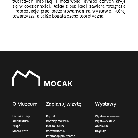
twórczych inspiracji i możliwości symbolicznych kryje
się w codzienności. Każda z publikacji zawiera fotografie
i reprodukcje prac prezentowanych na wystawie, której
towarzyszy, a także bogatą część teoretyczną.
O Muzeum
Zaplanuj wizytę
Wystawy
Historia i misja
Kup bilet
Wystawy czasowe
Architektura
Godziny otwarcia
Wystawy stałe
Zespół
Plan muzeum
Archiwum
Praca i staże
Oprowadzenia
Projekty
Informacje praktyczne