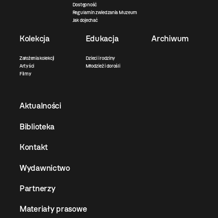
Dostępność
Regulamin zwiedzania Muzeum
Jak dojechać
Kolekcja
Edukacja
Archiwum
Założenia kolekcji
Dzieci i rodziny
Artyści
Młodzież i dorośli
Filmy
Aktualności
Biblioteka
Kontakt
Wydawnictwo
Partnerzy
Materiały prasowe