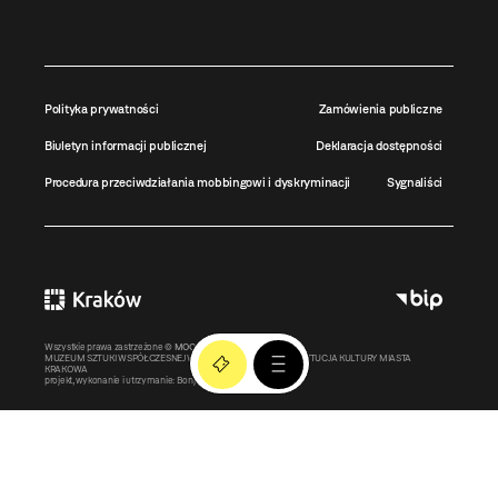
Polityka prywatności
Zamówienia publiczne
Biuletyn informacji publicznej
Deklaracja dostępności
Procedura przeciwdziałania mobbingowi i dyskryminacji
Sygnaliści
Wszystkie prawa zastrzeżone ©
MOCAK
2011-2026
MUZEUM SZTUKI WSPÓŁCZESNEJ W KRAKOWIE MOCAK – INSTYTUCJA KULTURY MIASTA
KRAKOWA
projekt, wykonanie i utrzymanie:
Bonjour.pl