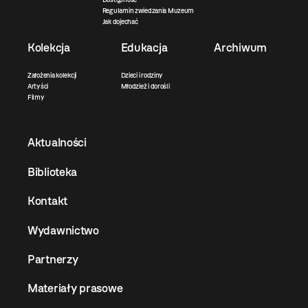
Regulamin zwiedzania Muzeum
Jak dojechać
Kolekcja
Edukacja
Archiwum
Założenia kolekcji
Dzieci i rodziny
Artyści
Młodzież i dorośli
Filmy
Aktualności
Biblioteka
Kontakt
Wydawnictwo
Partnerzy
Materiały prasowe