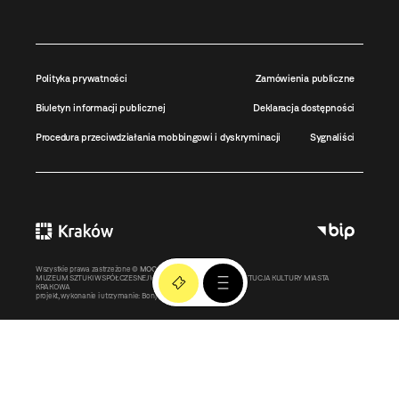
Polityka prywatności
Zamówienia publiczne
Biuletyn informacji publicznej
Deklaracja dostępności
Procedura przeciwdziałania mobbingowi i dyskryminacji
Sygnaliści
Wszystkie prawa zastrzeżone ©
MOCAK
2011-2026
MUZEUM SZTUKI WSPÓŁCZESNEJ W KRAKOWIE MOCAK – INSTYTUCJA KULTURY MIASTA
KRAKOWA
projekt, wykonanie i utrzymanie:
Bonjour.pl