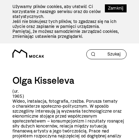
Przejdź
Używamy plików cookies, aby ułatwić Ci
Do
Zamknij
korzystanie z naszego serwisu oraz do celów
Treści
statystycznych.
Jeśli nie blokujesz tych plików, to zgadzasz się na ich
użycie oraz zapisanie w pamięci urządzenia.
Pamiętaj, że możesz samodzielnie zarządzać cookies,
zmieniając ustawienia przeglądarki.
Olga Kisseleva
(ur.
196
Wideo, instalacja, fotografia, rzeźba. Porusza tematy
o charakterze społeczno-politycznym. W sposób
szczególny interesują ją wyzwania technologiczne oraz
ekonomiczne stojące przed współczesnym
społeczeństwem – konsumpcjonizm i rezultaty rosnącej
siły dużych koncernów, relacja między sytuacją
finansową artysty a jego twórczością. Prace nad
projektem rozpoczyna najczęściej od dogłębnej analizy