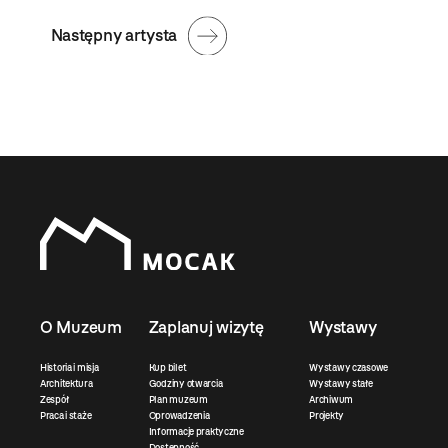
Następny artysta
O Muzeum
Zaplanuj wizytę
Wystawy
Historia i misja
Kup bilet
Wystawy czasowe
Architektura
Godziny otwarcia
Wystawy stałe
Zespół
Plan muzeum
Archiwum
Praca i staże
Oprowadzenia
Projekty
Informacje praktyczne
Dostępność