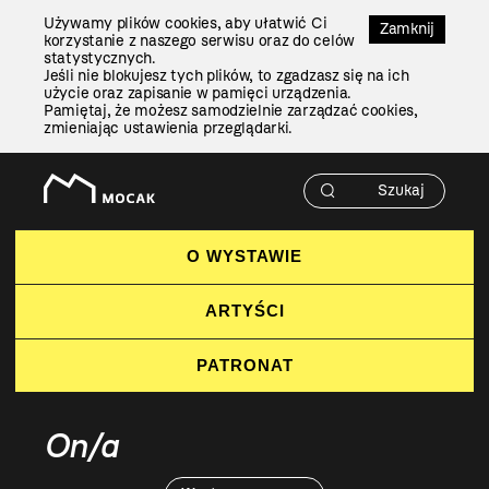
Przejdź
Używamy plików cookies, aby ułatwić Ci
Do
Zamknij
korzystanie z naszego serwisu oraz do celów
Treści
statystycznych.
Jeśli nie blokujesz tych plików, to zgadzasz się na ich
użycie oraz zapisanie w pamięci urządzenia.
Pamiętaj, że możesz samodzielnie zarządzać cookies,
zmieniając ustawienia przeglądarki.
O WYSTAWIE
ARTYŚCI
PATRONAT
On/a