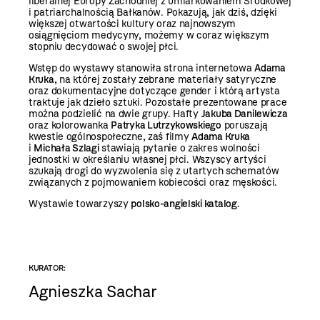
liberalnej Europy Zachodniej z umiarkowaniem Środkowej
i patriarchalnością Bałkanów. Pokazują, jak dziś, dzięki
większej otwartości kultury oraz najnowszym
osiągnięciom medycyny, możemy w coraz większym
stopniu decydować o swojej płci.
Wstęp do wystawy stanowiła strona internetowa
Adama
Kruka
, na której zostały zebrane materiały satyryczne
oraz dokumentacyjne dotyczące gender i którą artysta
traktuje jak dzieło sztuki. Pozostałe prezentowane prace
można podzielić na dwie grupy. Hafty
Jakuba Danilewicza
oraz kolorowanka
Patryka Lutrzykowskiego
poruszają
kwestie ogólnospołeczne, zaś filmy
Adama Kruka
i
Michała Szlagi
stawiają pytanie o zakres wolności
jednostki w określaniu własnej płci. Wszyscy artyści
szukają drogi do wyzwolenia się z utartych schematów
związanych z pojmowaniem kobiecości oraz męskości.
Wystawie towarzyszy
polsko-angielski katalog.
KURATOR:
Agnieszka Sachar