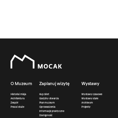
O Muzeum
Zaplanuj wizytę
Wystawy
Historia i misja
Kup bilet
Wystawy czasowe
Architektura
Godziny otwarcia
Wystawy stałe
Zespół
Plan muzeum
Archiwum
Praca i staże
Oprowadzenia
Projekty
Informacje praktyczne
Dostępność