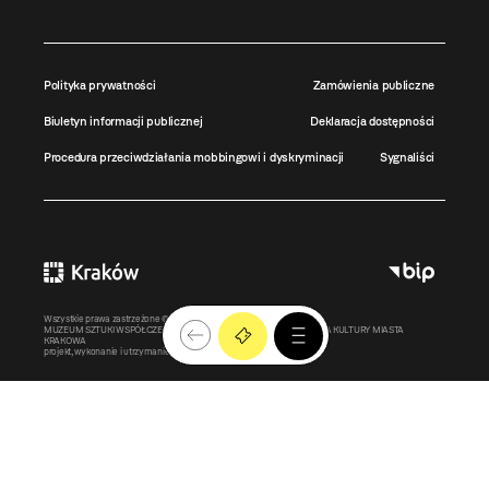
Polityka prywatności
Zamówienia publiczne
Biuletyn informacji publicznej
Deklaracja dostępności
Procedura przeciwdziałania mobbingowi i dyskryminacji
Sygnaliści
Wszystkie prawa zastrzeżone ©
MOCAK
2011-2026
MUZEUM SZTUKI WSPÓŁCZESNEJ W KRAKOWIE MOCAK – INSTYTUCJA KULTURY MIASTA
KRAKOWA
projekt, wykonanie i utrzymanie:
Bonjour.pl