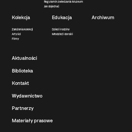
Regulamin zwiedzania Muzeum
Jak dojechać
Kolekcja
Edukacja
Archiwum
Założenia kolekcji
Dzieci i rodziny
Artyści
Młodzież i dorośli
Filmy
Aktualności
Biblioteka
Kontakt
Wydawnictwo
Partnerzy
Materiały prasowe