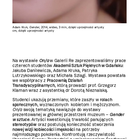
Patryk Lutrzykowski,
Adam Kruk,
Gender
, 2014, wideo, 3 min, dzięki uprzejmości artysty
Kolorowanka gender
, 2014, digital painting / papier, 21 × 21
cm, dzięki uprzejmości artysty
Na wystawie
On/a
w Galerii Re zaprezentowaliśmy prace
czterech studentów
Akademii Sztuk Pięknych w Gdańsku
:
Jakuba Danilewicza, Adama Kruka, Patryka
Lutrzykowskiego oraz Michała Szlagi. Wystawa powstała
we współpracy z
Pracownią Działań
Transdyscyplinarnych
, którą prowadzi prof. Grzegorz
Klaman wraz z asystentką dr Dorotą Nieznalską.
Studenci ukazują przemiany, które zaszły w
rolach
społecznych
, wyznaczonych kobietom i mężczyznom.
On/a
swoją tematyką nawiązuje do wystawy
prezentowanej w głównej przestrzeni muzeum
–
Gender
w sztuce
.
Artyści kwestionują trwałość panujących
stereotypów
oraz postulują konieczność stworzenia
nowej wizji kobiecości i męskości
na potrzeby
najmłodszego pokolenia. Konfrontują rzeczywistość