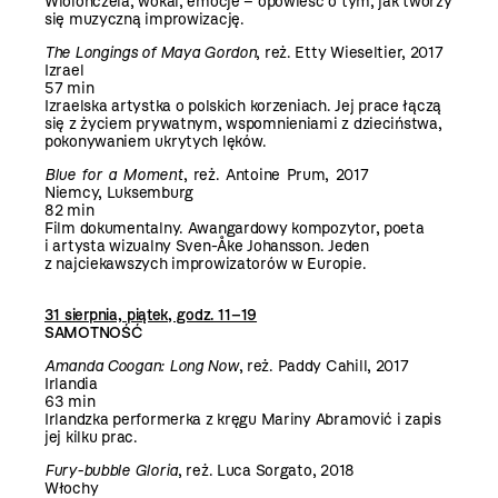
Wiolonczela, wokal, emocje – opowieść o tym, jak tworzy
się muzyczną improwizację.
The Longings of Maya Gordon
, reż. Etty Wieseltier, 2017
Izrael
57 min
Izraelska artystka o polskich korzeniach. Jej prace łączą
się z życiem prywatnym, wspomnieniami z dzieciństwa,
pokonywaniem ukrytych lęków.
Blue for a Moment
, reż. Antoine Prum, 2017
Niemcy, Luksemburg
82 min
Film dokumentalny. Awangardowy kompozytor, poeta
i artysta wizualny Sven-Åke Johansson. Jeden
z najciekawszych improwizatorów w Europie.
31 sierpnia, piątek, godz. 11–19
SAMOTNOŚĆ
Amanda Coogan: Long Now
, reż. Paddy Cahill, 2017
Irlandia
63 min
Irlandzka performerka z kręgu Mariny Abramović i zapis
jej kilku prac.
Fury-bubble Gloria
, reż. Luca Sorgato, 2018
Włochy