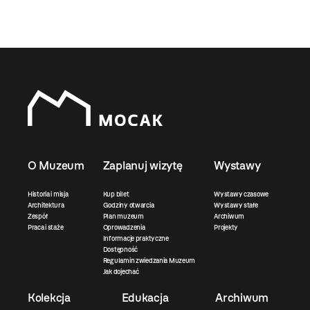
O Muzeum
Zaplanuj wizytę
Wystawy
Historia i misja
Kup bilet
Wystawy czasowe
Architektura
Godziny otwarcia
Wystawy stałe
Zespół
Plan muzeum
Archiwum
Praca i staże
Oprowadzenia
Projekty
Informacje praktyczne
Dostępność
Regulamin zwiedzania Muzeum
Jak dojechać
Kolekcja
Edukacja
Archiwum