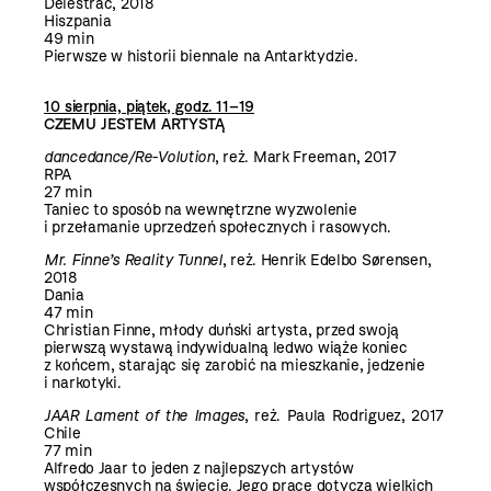
Delestrac, 2018
Hiszpania
49 min
Pierwsze w historii biennale na Antarktydzie.
10 sierpnia, piątek, godz. 11–19
CZEMU JESTEM ARTYSTĄ
dancedance/Re-Volution
, reż. Mark Freeman, 2017
RPA
27 min
Taniec to sposób na wewnętrzne wyzwolenie
i przełamanie uprzedzeń społecznych i rasowych.
Mr. Finne’s Reality Tunnel
, reż. Henrik Edelbo Sørensen,
2018
Dania
47 min
Christian Finne, młody duński artysta, przed swoją
pierwszą wystawą indywidualną ledwo wiąże koniec
z końcem, starając się zarobić na mieszkanie, jedzenie
i narkotyki.
JAAR Lament of the Images
, reż. Paula Rodriguez, 2017
Chile
77 min
Alfredo Jaar to jeden z najlepszych artystów
współczesnych na świecie. Jego prace dotyczą wielkich