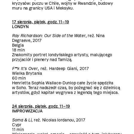
kryzysów: puczu w Chile, wojny w Rwandzie, budowy
muru na granicy USA i Meksyku.
17 sierpnia, piątek, godz. 11–19
LONDYN
Ray Richardson: Our Side of the Water
, reż. Nina
Degraeve, 2017
Belgia
18 min
Znakomity portret londyńskiego artysty, malującego
przyjaciół i plenery nad Tamizą.
F**k It’s Over
, reż. Hardeep Giani, 2017
Wielka Brytania
60 min
Henrietta Sophia Wallace-Dunlop całe życie spędziła
w Soho. Teraz nadszedł czas, by pożegnać się z dzielnicą
artystów, gdyż kapitał wygrywa z legendą tego miejsca.
24 sierpnia, piątek, godz. 11–19
IMPROWIZACJA
Soma & Li,
reż. Nicolas Iordanou, 2017
Cypr
11 min