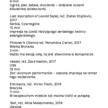
4 min
Ogród, plac zabaw, otoczenie – widziane oczami
kilkuletniej dziewczynki.
Last Inscription of Leonid Sejka
, reż. Zlatko Stojilovic,
2017
Serbia, Czarnogóra
15 min
Impresja na cześć nieżyjącego serbskiego twórcy
awangardowego.
Prisoner’s Cinema
reż. Penumbra Carter, 2017
Wielka Brytania
2 min
Każdy ma swoją celę, ta jest stworzona w komputerze.
Vessel
, reż. Zack Kasten, 2017
USA
18 min
Zlot ulicznych performerów – szalona impresja na temat
tego wydarzenia.
Enclosure
, reż. Victor Fisch, 2018
Brazylia
11 min
W bezpiecznym mieście też można trafić w pułapkę.
Text
, reż. Alina Maksymenko, 2018
Ukraina