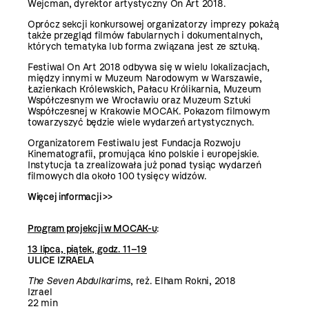
Wejcman, dyrektor artystyczny On Art 2018.
Oprócz sekcji konkursowej organizatorzy imprezy pokażą
także przegląd filmów fabularnych i dokumentalnych,
których tematyka lub forma związana jest ze sztuką.
Festiwal On Art 2018 odbywa się w wielu lokalizacjach,
między innymi w Muzeum Narodowym w Warszawie,
Łazienkach Królewskich, Pałacu Królikarnia, Muzeum
Współczesnym we Wrocławiu oraz Muzeum Sztuki
Współczesnej w Krakowie MOCAK. Pokazom filmowym
towarzyszyć będzie wiele wydarzeń artystycznych.
Organizatorem Festiwalu jest Fundacja Rozwoju
Kinematografii, promująca kino polskie i europejskie.
Instytucja ta zrealizowała już ponad tysiąc wydarzeń
filmowych dla około 100 tysięcy widzów.
Więcej informacji >>
Program projekcji w MOCAK-u
:
13 lipca, piątek, godz. 11–19
ULICE IZRAELA
The Seven Abdulkarims
, reż. Elham Rokni, 2018
Izrael
22 min