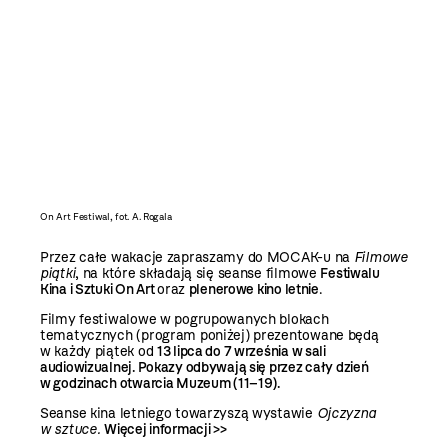
2 / 2
On Art Festiwal, fot. A. Rogala
Przez całe wakacje zapraszamy do MOCAK-u na
Filmowe
piątki
, na które składają się seanse filmowe
Festiwalu
Kina i Sztuki On Art
oraz
plenerowe kino letnie
.
Filmy festiwalowe w pogrupowanych blokach
tematycznych (program poniżej) prezentowane będą
w każdy piątek od
13 lipca do 7 września w sali
audiowizualnej. Pokazy odbywają się przez cały dzień
w godzinach otwarcia Muzeum (11–19).
Seanse kina letniego towarzyszą wystawie
Ojczyzna
w sztuce
.
Więcej informacji >>