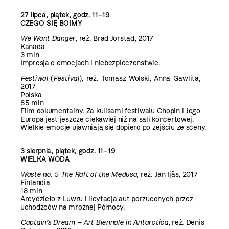
27 lipca, piątek, godz. 11–19
CZEGO SIĘ BOIMY
We Want Danger
, reż. Brad Jorstad, 2017
Kanada
3 min
Impresja o emocjach i niebezpieczeństwie.
Festiwal
(
Festival
), reż. Tomasz Wolski, Anna Gawlita,
2017
Polska
85 min
Film dokumentalny. Za kulisami festiwalu Chopin i Jego
Europa jest jeszcze ciekawiej niż na sali koncertowej.
Wielkie emocje ujawniają się dopiero po zejściu ze sceny.
3 sierpnia, piątek, godz.
11–19
WIELKA WODA
Waste no. 5 The Raft of the Medusa
, reż. Jan Ijäs, 2017
Finlandia
18 min
Arcydzieło z Luwru i licytacja aut porzuconych przez
uchodźców na mroźnej Północy.
Captain’s Dream – Art Biennale in Antarctica
, reż. Denis