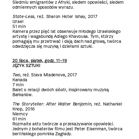
Siedmiu emigrantów z Afryki, siedem opowieści, siedem
odmiennych sposobów wyrazu.
State-Less
, reż. Sharon Hoter Ishay, 2017
Izrael
51 min
Kamera przez pięć lat obserwuje młodego izraelskiego
artystę i wagabundę Adiego Khavousa. Tym, którzy
pomagają mu przetrwać i dają dach nad głową, twórca
odwdzięcza się muzyką i dziełami sztuki.
20 lipca, piątek, godz. 11–19
JĘZYK SZTUKI
Two
, reż. Slava Mladenova, 2017
Kanada
7 min
Balet o relacji dwóch sióstr, inspirowany muzyką
Bałkanów.
The Storyteller: After Walter Benjamin
, reż. Nathaniel
Knop, 2016
Niemcy
61 min
Rozmaite akty twórcze a przekazywanie opowieści.
Jednym z bohaterów filmu jest Peter Eisenman, twórca
berlińskiego pomnika Zagłady.