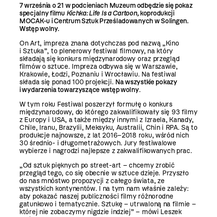
7 września o 21 w podcieniach Muzeum odbędzie się pokaz
specjalny filmu
Kichka: Life Is a Cartoon
,
koprodukcji
MOCAK-u i Centrum Sztuk Prześladowanych w Solingen.
Wstęp wolny.
On Art, impreza znana dotychczas pod nazwą „Kino
i Sztuka”, to plenerowy festiwal filmowy, na który
składają się konkurs międzynarodowy oraz przegląd
filmów o sztuce. Impreza odbywa się w Warszawie,
Krakowie, Łodzi, Poznaniu i Wrocławiu. Na festiwal
składa się ponad 100 projekcji.
Na wszystkie pokazy
i wydarzenia towarzyszące wstęp wolny
.
W tym roku Festiwal poszerzył formułę o konkurs
międzynarodowy, do którego zakwalifikowały się 93 filmy
z Europy i USA, a także między innymi z Izraela, Kanady,
Chile, Iranu, Brazylii, Meksyku, Australii, Chin i RPA. Są to
produkcje najnowsze, z lat 2016–2018 roku, wśród nich
30 średnio- i długometrażowych. Jury festiwalowe
wybierze i nagrodzi najlepsze z zakwalifikowanych prac.
„Od sztuk pięknych po street-art – chcemy zrobić
przegląd tego, co się obecnie w sztuce dzieje. Przyszło
do nas mnóstwo propozycji z całego świata, ze
wszystkich kontynentów. I na tym nam właśnie zależy:
aby pokazać naszej publiczności filmy różnorodne
gatunkowo i tematycznie. Sztukę – utrwaloną na filmie –
której nie zobaczymy nigdzie indziej” – mówi Leszek