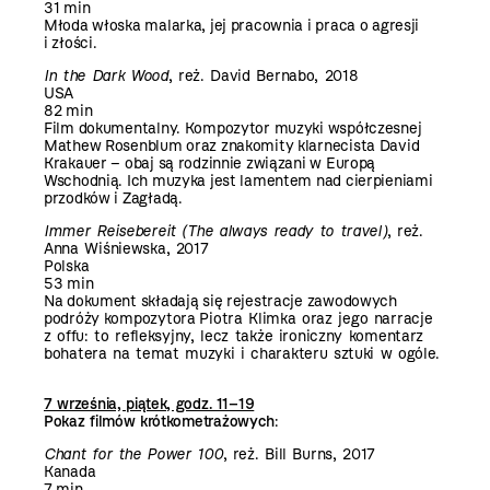
31 min
Młoda włoska malarka, jej pracownia i praca o agresji
i złości.
In the Dark Wood
, reż. David Bernabo, 2018
USA
82 min
Film dokumentalny. Kompozytor muzyki współczesnej
Mathew Rosenblum oraz znakomity klarnecista David
Krakauer – obaj są rodzinnie związani w Europą
Wschodnią. Ich muzyka jest lamentem nad cierpieniami
przodków i Zagładą.
Immer Reisebereit (The always ready to travel)
, reż.
Anna Wiśniewska, 2017
Polska
53 min
Na dokument składają się rejestracje zawodowych
podróży kompozytora
Piotra Klimka
oraz jego narracje
z offu: to refleksyjny, lecz także ironiczny komentarz
bohatera na temat muzyki i charakteru sztuki w ogóle.
7 września, piątek, godz. 11–19
Pokaz filmów krótkometrażowych
:
Chant for the Power 100
, reż. Bill Burns, 2017
Kanada
7 min