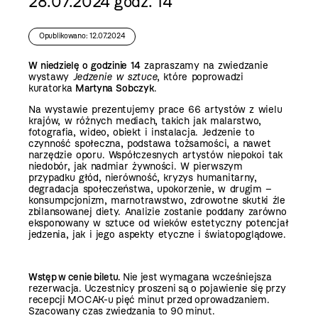
28.07.2024 godz. 14
Opublikowano: 12.07.2024
W niedzielę o godzinie 14
zapraszamy na zwiedzanie
wystawy
Jedzenie w sztuce
,
które poprowadzi
kuratorka
Martyna Sobczyk
.
Na wystawie
prezentujemy prace 66 artystów z wielu
krajów, w różnych mediach, takich jak malarstwo,
fotografia, wideo, obiekt i instalacja. Jedzenie to
czynność społeczna, podstawa tożsamości, a nawet
narzędzie oporu. Współczesnych artystów niepokoi tak
niedobór, jak nadmiar żywności. W pierwszym
przypadku głód, nierówność, kryzys humanitarny,
degradacja społeczeństwa, upokorzenie, w drugim –
konsumpcjonizm, marnotrawstwo, zdrowotne skutki źle
zbilansowanej diety. Analizie zostanie poddany zarówno
eksponowany w sztuce od wieków estetyczny potencjał
jedzenia, jak i jego aspekty etyczne i światopoglądowe.
Wstęp w cenie biletu.
Nie jest wymagana wcześniejsza
rezerwacja. Uczestnicy proszeni są o pojawienie się przy
recepcji MOCAK-u pięć minut przed oprowadzaniem.
Szacowany czas zwiedzania to 90 minut.