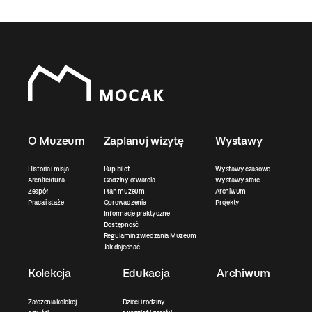
O Muzeum
Zaplanuj wizytę
Wystawy
Historia i misja
Kup bilet
Wystawy czasowe
Architektura
Godziny otwarcia
Wystawy stałe
Zespół
Plan muzeum
Archiwum
Praca i staże
Oprowadzenia
Projekty
Informacje praktyczne
Dostępność
Regulamin zwiedzania Muzeum
Jak dojechać
Kolekcja
Edukacja
Archiwum
Założenia kolekcji
Dzieci i rodziny