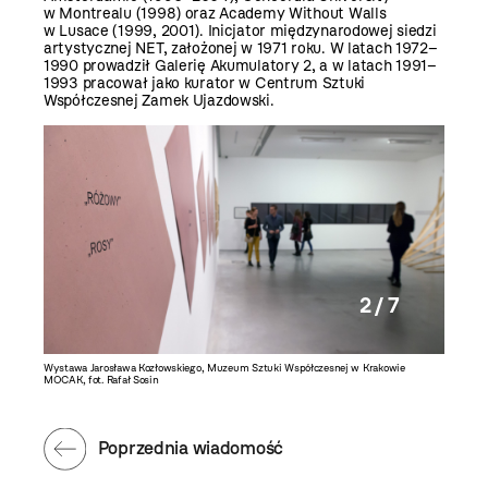
w Montrealu (1998) oraz Academy Without Walls
w Lusace (1999, 2001). Inicjator międzynarodowej siedzi
artystycznej NET, założonej w 1971 roku. W latach 1972–
1990 prowadził Galerię Akumulatory 2, a w latach 1991–
1993 pracował jako kurator w Centrum Sztuki
Współczesnej Zamek Ujazdowski.
2 / 7
5–1980
Wystawa Jarosława Kozłowskiego, Muzeum Sztuki Współczesnej w Krakowie
Wystawa 
MOCAK, fot. Rafał Sosin
MOCAK, f
Poprzednia wiadomość