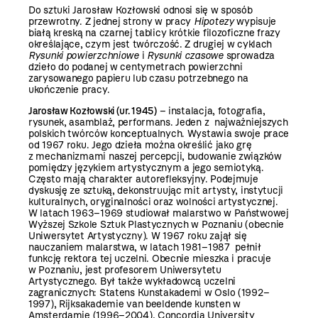
Do sztuki Jarosław Kozłowski odnosi się w sposób
przewrotny. Z jednej strony w pracy
Hipotezy
wypisuje
białą kreską na czarnej tablicy krótkie filozoficzne frazy
określające, czym jest twórczość. Z drugiej w cyklach
Rysunki powierzchniowe
i
Rysunki czasowe
sprowadza
dzieło do podanej w centymetrach powierzchni
zarysowanego papieru lub czasu potrzebnego na
ukończenie pracy.
Jarosław Kozłowski (ur. 1945)
– instalacja, fotografia,
rysunek, asamblaż, performans. Jeden z najważniejszych
polskich twórców konceptualnych. Wystawia swoje prace
od 1967 roku. Jego dzieła można określić jako grę
z mechanizmami naszej percepcji, budowanie związków
pomiędzy językiem artystycznym a jego semiotyką.
Często mają charakter autorefleksyjny. Podejmuje
dyskusję ze sztuką, dekonstruując mit artysty, instytucji
kulturalnych, oryginalności oraz wolności artystycznej.
W latach 1963–1969 studiował malarstwo w Państwowej
Wyższej Szkole Sztuk Plastycznych w Poznaniu (obecnie
Uniwersytet Artystyczny). W 1967 roku zajął się
nauczaniem malarstwa, w latach 1981–1987 pełnił
funkcję rektora tej uczelni. Obecnie mieszka i pracuje
w Poznaniu, jest profesorem Uniwersytetu
Artystycznego. Był także wykładowcą uczelni
zagranicznych: Statens Kunstakademi w Oslo (1992–
1997), Rijksakademie van beeldende kunsten w
Amsterdamie (1996–2004), Concordia University