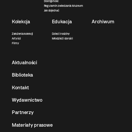
Dostępność
Regulamin zwiedzania Muzeum
Jak dojechać
Kolekcja
Edukacja
Archiwum
Założenia kolekcji
Dzieci i rodziny
Artyści
Młodzież i dorośli
Filmy
Aktualności
Biblioteka
Kontakt
Wydawnictwo
Partnerzy
Materiały prasowe