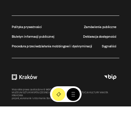
Polityka prywatności
Zamówienia publiczne
Biuletyn informacji publicznej
Deklaracja dostępności
Procedura przeciwdziałania mobbingowi i dyskryminacji
Sygnaliści
Wszystkie prawa zastrzeżone ©
MOCAK
2011-2026
MUZEUM SZTUKI WSPÓŁCZESNEJ W KRAKOWIE MOCAK – INSTYTUCJA KULTURY MIASTA
KRAKOWA
projekt, wykonanie i utrzymanie:
Bonjour.pl