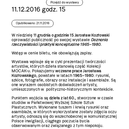
Przejdź do wystawy
11.12.2016 godz. 15
Opublikowano: 21.11.2016
W niedzielę
11 grudnia o godzinie 15 Jarosław Kozłowski
oprowadzi publiczność po swojej wystawie
Doznania
rzeczywistości i praktyki konceptualne 1965–1980
.
Wstęp w cenie biletu, nie obowiązują zapisy.
Wystawa wpisuje się w cykl prezentacji twórczości
artystów, których dzieła stanowią część Kolekcji
MOCAK-u. Pokazujemy
wczesne prace Jarosława
Kozłowskiego
, powstałe w latach
1965–1980
: rysunki,
szkice, fotografie, obrazy oraz instalacje i asamblaże. Są
one wyrazem osobistych doświadczeń artysty,
umieszczonych w polityczno-historycznym kontekście.
Punktem wyjścia są
dzieła z lat 60
., stworzone w czasie
studiów w Państwowej Wyższej Szkole Sztuk
Plastycznych. Wykonane tuszem i krwią rysunki oraz
asamblaże, w których wykorzystane zostały zdjęcia oczu
artysty, odnoszą się do wszechobecnej w komunistycznej
Polsce inwigilacji, ciągłego poczucia bycia
obserwowanym oraz związanego z tym niepokoju.