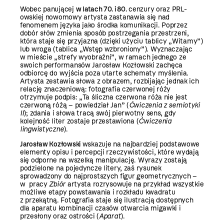
Wobec panującej
w latach 70. i 80.
cenzury oraz PRL-
owskiej nowomowy artysta zastanawia się nad
fenomenem języka jako środka komunikacji. Poprzez
dobór słów zmienia sposób postrzegania przestrzeni,
która staje się przyjazna (dzięki użyciu tablicy „Witamy”)
lub wroga (tablica „Wstęp wzbroniony”). Wyznaczając
w mieście „strefy wyobraźni”, w ramach jednego ze
swoich performansów Jarosław Kozłowski zachęca
odbiorcę do wyjścia poza utarte schematy myślenia.
Artysta zestawia słowa z obrazem, rozbijając jednak ich
relację znaczeniową: fotografia czerwonej róży
otrzymuje podpis: „Ta śliczna czerwona róża nie jest
czerwoną różą – powiedział Jan” (
Ćwiczenia z semiotyki
II
); zdania i słowa tracą swój pierwotny sens, gdy
kolejność liter zostaje przestawiona (
Ćwiczenia
lingwistyczne
).
Jarosław Kozłowski
wskazuje na najbardziej podstawowe
elementy opisu i percepcji rzeczywistości, które wydają
się odporne na wszelką manipulację. Wyrazy zostają
podzielone na pojedyncze litery, zaś rysunek
sprowadzony do najprostszych figur geometrycznych –
w pracy
Zbiór
artysta rozrysowuje na przykład wszystkie
możliwe etapy powstawania i rozkładu kwadratu
z przekątną. Fotografia staje się ilustracją dostępnych
dla aparatu kombinacji czasów otwarcia migawki i
przesłony oraz ostrości (
Aparat
).