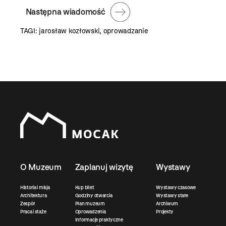
Następna wiadomość
TAGI:
jarosław kozłowski
,
oprowadzanie
O Muzeum
Zaplanuj wizytę
Wystawy
Historia i misja
Kup bilet
Wystawy czasowe
Architektura
Godziny otwarcia
Wystawy stałe
Zespół
Plan muzeum
Archiwum
Praca i staże
Oprowadzenia
Projekty
Informacje praktyczne