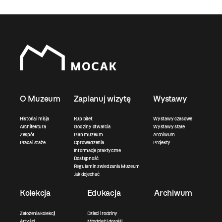
O Muzeum
Zaplanuj wizytę
Wystawy
Historia i misja
Kup bilet
Wystawy czasowe
Architektura
Godziny otwarcia
Wystawy stałe
Zespół
Plan muzeum
Archiwum
Praca i staże
Oprowadzenia
Projekty
Informacje praktyczne
Dostępność
Regulamin zwiedzania Muzeum
Jak dojechać
Kolekcja
Edukacja
Archiwum
Założenia kolekcji
Dzieci i rodziny
Artyści
Młodzież i dorośli