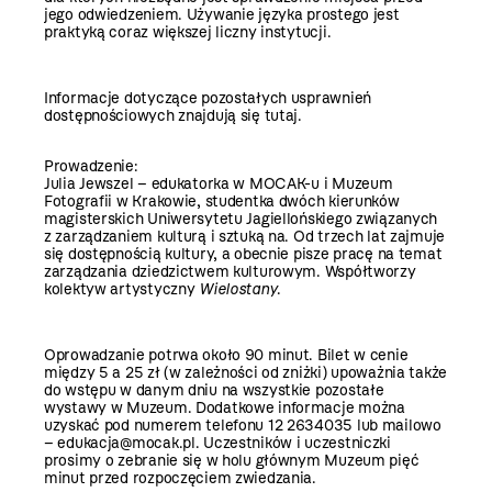
jego odwiedzeniem. Używanie języka prostego jest
praktyką coraz większej liczny instytucji.
Informacje dotyczące pozostałych usprawnień
dostępnościowych znajdują się
tutaj
.
Prowadzenie:
Julia Jewszel – edukatorka w MOCAK-u i Muzeum
Fotografii w Krakowie, studentka dwóch kierunków
magisterskich Uniwersytetu Jagiellońskiego związanych
z zarządzaniem kulturą i sztuką na. Od trzech lat zajmuje
się dostępnością kultury, a obecnie pisze pracę na temat
zarządzania dziedzictwem kulturowym. Współtworzy
kolektyw artystyczny
Wielostany
.
Oprowadzanie potrwa około 90 minut. Bilet w cenie
między 5 a 25 zł (w zależności od zniżki) upoważnia także
do wstępu w danym dniu na wszystkie pozostałe
wystawy w Muzeum. Dodatkowe informacje można
uzyskać pod numerem telefonu 12 2634035 lub mailowo
– edukacja@mocak.pl. Uczestników i uczestniczki
prosimy o zebranie się w holu głównym Muzeum pięć
minut przed rozpoczęciem zwiedzania.