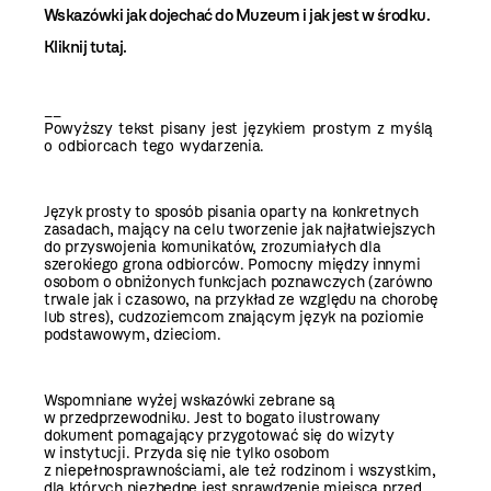
Wskazówki jak dojechać do Muzeum i jak jest w środku.
Kliknij tutaj
.
__
Powyższy tekst pisany jest językiem prostym z myślą
o odbiorcach tego wydarzenia.
Język prosty to sposób pisania oparty na konkretnych
zasadach, mający na celu tworzenie jak najłatwiejszych
do przyswojenia komunikatów, zrozumiałych dla
szerokiego grona odbiorców. Pomocny między innymi
osobom o obniżonych funkcjach poznawczych (zarówno
trwale jak i czasowo, na przykład ze względu na chorobę
lub stres), cudzoziemcom znającym język na poziomie
podstawowym, dzieciom.
Wspomniane wyżej wskazówki zebrane są
w przedprzewodniku. Jest to bogato ilustrowany
dokument pomagający przygotować się do wizyty
w instytucji. Przyda się nie tylko osobom
z niepełnosprawnościami, ale też rodzinom i wszystkim,
dla których niezbędne jest sprawdzenie miejsca przed