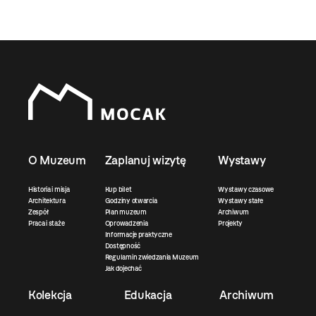
O Muzeum
Zaplanuj wizytę
Wystawy
Historia i misja
Kup bilet
Wystawy czasowe
Architektura
Godziny otwarcia
Wystawy stałe
Zespół
Plan muzeum
Archiwum
Praca i staże
Oprowadzenia
Projekty
Informacje praktyczne
Dostępność
Regulamin zwiedzania Muzeum
Jak dojechać
Kolekcja
Edukacja
Archiwum