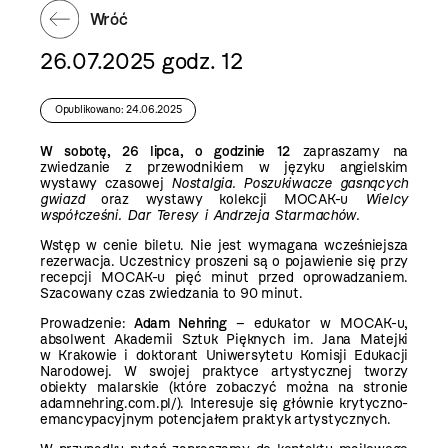
Wróć
26.07.2025 godz. 12
Opublikowano: 24.06.2025
W sobotę, 26 lipca, o godzinie 12
zapraszamy na
zwiedzanie z przewodnikiem w języku angielskim
wystawy czasowej
Nostalgia. Poszukiwacze gasnących
gwiazd
oraz wystawy kolekcji MOCAK-u
Wielcy
współcześni. Dar Teresy i Andrzeja Starmachów.
Wstęp w cenie biletu. Nie jest wymagana wcześniejsza
rezerwacja. Uczestnicy proszeni są o pojawienie się przy
recepcji MOCAK-u pięć minut przed oprowadzaniem.
Szacowany czas zwiedzania to 90 minut.
Prowadzenie:
Adam Nehring
– edukator w MOCAK-u,
absolwent Akademii Sztuk Pięknych im. Jana Matejki
w Krakowie i doktorant Uniwersytetu Komisji Edukacji
Narodowej. W swojej praktyce artystycznej tworzy
obiekty malarskie (które zobaczyć można na stronie
adamnehring.com.pl/). Interesuje się głównie krytyczno-
emancypacyjnym potencjałem praktyk artystycznych.