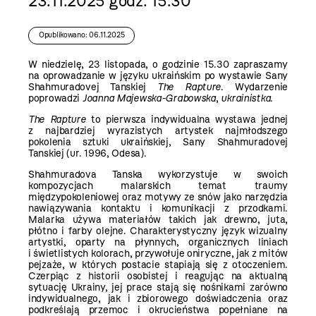
23.11.2025 godz. 15.30
Opublikowano: 06.11.2025
W niedzielę, 23 listopada, o godzinie 15.30 zapraszamy
na oprowadzanie w języku ukraińskim po wystawie Sany
Shahmuradovej Tanskiej
The Rapture
. Wydarzenie
poprowadzi
Joanna Majewska-Grabowska
,
ukrainistka
.
The Rapture
to pierwsza indywidualna wystawa jednej
z najbardziej wyrazistych artystek najmłodszego
pokolenia sztuki ukraińskiej, Sany Shahmuradovej
Tanskiej (ur. 1996, Odesa).
Shahmuradova Tanska wykorzystuje w swoich
kompozycjach malarskich temat traumy
międzypokoleniowej oraz motywy ze snów jako narzędzia
nawiązywania kontaktu i komunikacji z przodkami.
Malarka używa materiałów takich jak drewno, juta,
płótno i farby olejne. Charakterystyczny język wizualny
artystki, oparty na płynnych, organicznych liniach
i świetlistych kolorach, przywołuje oniryczne, jak z mitów
pejzaże, w których postacie stapiają się z otoczeniem.
Czerpiąc z historii osobistej i reagując na aktualną
sytuację Ukrainy, jej prace stają się nośnikami zarówno
indywidualnego, jak i zbiorowego doświadczenia oraz
podkreślają przemoc i okrucieństwa popełniane na