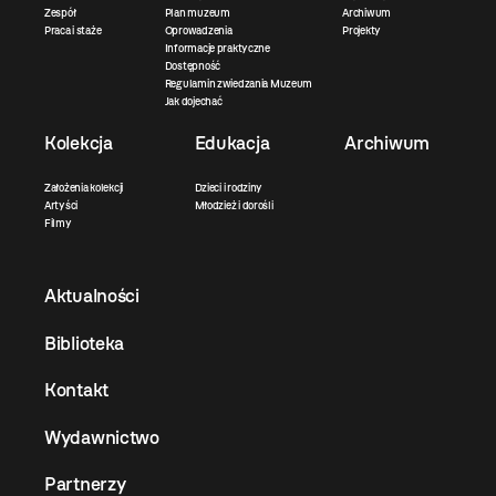
Zespół
Plan muzeum
Archiwum
Praca i staże
Oprowadzenia
Projekty
Informacje praktyczne
Dostępność
Regulamin zwiedzania Muzeum
Jak dojechać
Kolekcja
Edukacja
Archiwum
Założenia kolekcji
Dzieci i rodziny
Artyści
Młodzież i dorośli
Filmy
Aktualności
Biblioteka
Kontakt
Wydawnictwo
Partnerzy