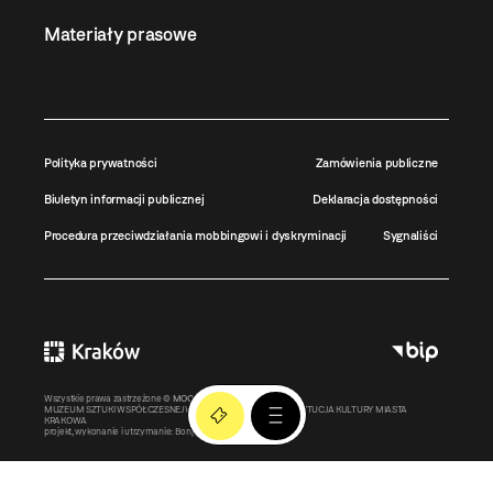
Materiały prasowe
Polityka prywatności
Zamówienia publiczne
Biuletyn informacji publicznej
Deklaracja dostępności
Procedura przeciwdziałania mobbingowi i dyskryminacji
Sygnaliści
Wszystkie prawa zastrzeżone ©
MOCAK
2011-2026
MUZEUM SZTUKI WSPÓŁCZESNEJ W KRAKOWIE MOCAK – INSTYTUCJA KULTURY MIASTA
KRAKOWA
projekt, wykonanie i utrzymanie:
Bonjour.pl