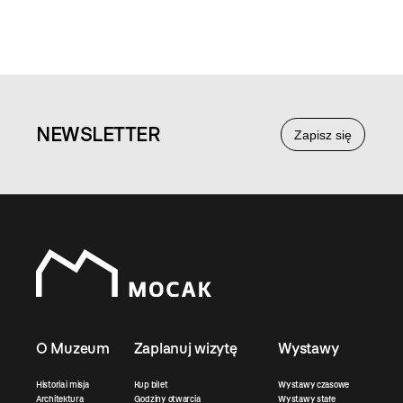
NEWS
LETTER
Zapisz się
O Muzeum
Zaplanuj wizytę
Wystawy
Historia i misja
Kup bilet
Wystawy czasowe
Architektura
Godziny otwarcia
Wystawy stałe