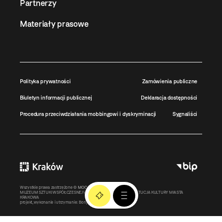
Partnerzy
Materiały prasowe
Polityka prywatności
Zamówienia publiczne
Biuletyn informacji publicznej
Deklaracja dostępności
Procedura przeciwdziałania mobbingowi i dyskryminacji
Sygnaliści
Wszystkie prawa zastrzeżone ©
MOCAK
2011-2026
MUZEUM SZTUKI WSPÓŁCZESNEJ W KRAKOWIE MOCAK – INSTYTUCJA KULTURY MIASTA
KRAKOWA
projekt, wykonanie i utrzymanie:
Bonjour.pl