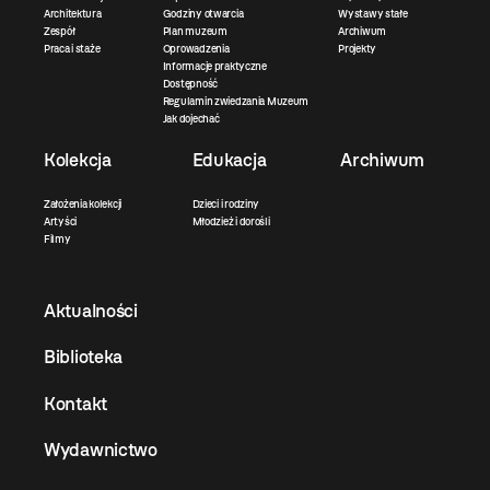
Architektura
Godziny otwarcia
Wystawy stałe
Zespół
Plan muzeum
Archiwum
Praca i staże
Oprowadzenia
Projekty
Informacje praktyczne
Dostępność
Regulamin zwiedzania Muzeum
Jak dojechać
Kolekcja
Edukacja
Archiwum
Założenia kolekcji
Dzieci i rodziny
Artyści
Młodzież i dorośli
Filmy
Aktualności
Biblioteka
Kontakt
Wydawnictwo