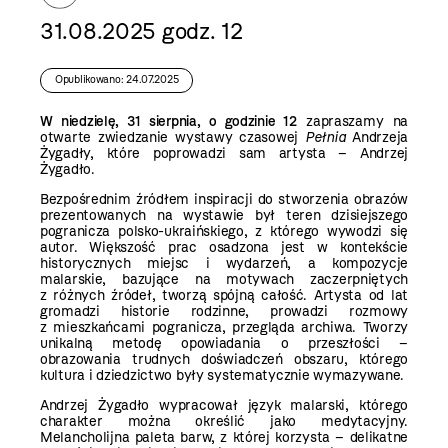
31.08.2025 godz. 12
Opublikowano: 24.07.2025
W niedzielę, 31 sierpnia, o godzinie 12
zapraszamy na
otwarte zwiedzanie wystawy czasowej
Pełnia
Andrzeja
Żygadły, które poprowadzi sam artysta – Andrzej
Żygadło.
Bezpośrednim źródłem inspiracji do stworzenia obrazów
prezentowanych na wystawie był teren dzisiejszego
pogranicza polsko-ukraińskiego, z którego wywodzi się
autor. Większość prac osadzona jest w kontekście
historycznych miejsc i wydarzeń, a kompozycje
malarskie, bazujące na motywach zaczerpniętych
z różnych źródeł, tworzą spójną całość. Artysta od lat
gromadzi historie rodzinne, prowadzi rozmowy
z mieszkańcami pogranicza, przegląda archiwa. Tworzy
unikalną metodę opowiadania o przeszłości –
obrazowania trudnych doświadczeń obszaru, którego
kultura i dziedzictwo były systematycznie wymazywane.
Andrzej Żygadło wypracował język malarski, którego
charakter można określić jako medytacyjny.
Melancholijna paleta barw, z której korzysta – delikatne