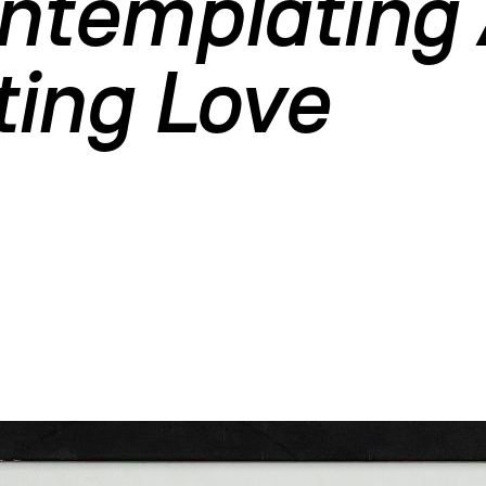
ntemplating 
ing Love