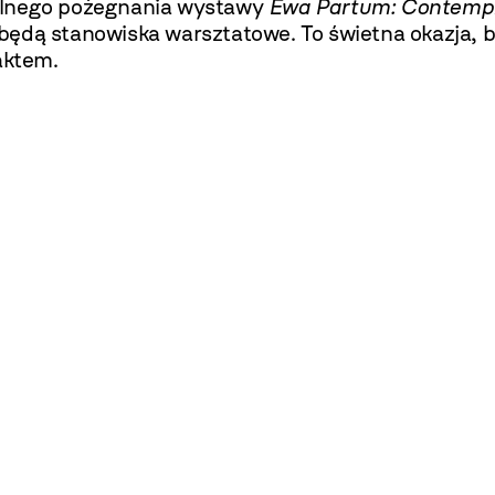
ólnego pożegnania wystawy
Ewa Partum: Contempl
ędą stanowiska warsztatowe. To świetna okazja, by
aktem.