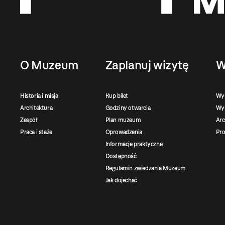
O Muzeum
Zaplanuj wizytę
W
Historia i misja
Kup bilet
Wy
Architektura
Godziny otwarcia
Wys
Zespół
Plan muzeum
Ar
Praca i staże
Oprowadzenia
Pro
Informacje praktyczne
Dostępność
Regulamin zwiedzania Muzeum
Jak dojechać