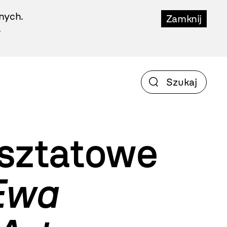
nych.
Zamknij
.
sztatowe
Ewa