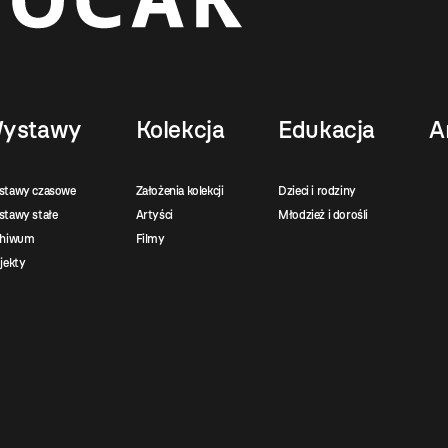
ystawy
Kolekcja
Edukacja
A
stawy czasowe
Założenia kolekcji
Dzieci i rodziny
tawy stałe
Artyści
Młodzież i dorośli
chiwum
Filmy
jekty