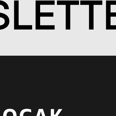
S
LETT