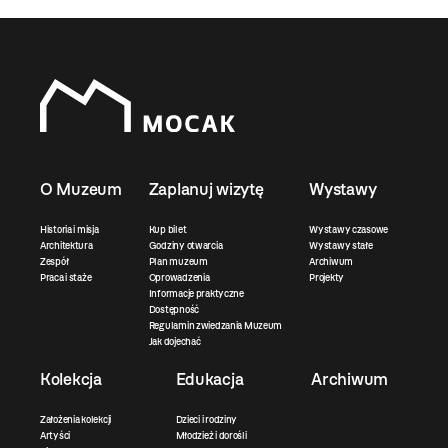
O Muzeum
Zaplanuj wizytę
Wystawy
Historia i misja
Kup bilet
Wystawy czasowe
Architektura
Godziny otwarcia
Wystawy stałe
Zespół
Plan muzeum
Archiwum
Praca i staże
Oprowadzenia
Projekty
Informacje praktyczne
Dostępność
Regulamin zwiedzania Muzeum
Jak dojechać
Kolekcja
Edukacja
Archiwum
Założenia kolekcji
Dzieci i rodziny
Artyści
Młodzież i dorośli