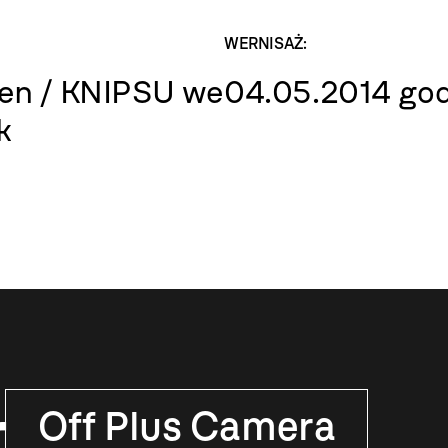
WERNISAŻ:
sen / KNIPSU we
04.05.2014 god
k
r
Off Plus Camera