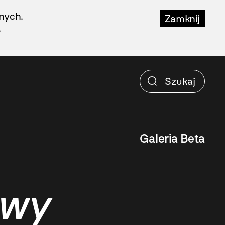
nych.
Zamknij
.
Galeria Beta
owy