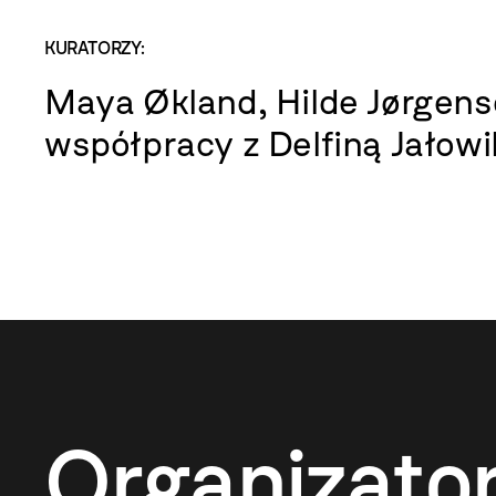
KURATORZY:
Maya Økland, Hilde Jørgen
współpracy z Delfiną Jałowi
Organizato