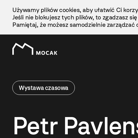
Przejdź
Używamy plików cookies, aby ułatwić Ci korzy
Do
Jeśli nie blokujesz tych plików, to zgadzasz si
Treści
Pamiętaj, że możesz samodzielnie zarządzać c
Wystawa czasowa
Petr Pavle