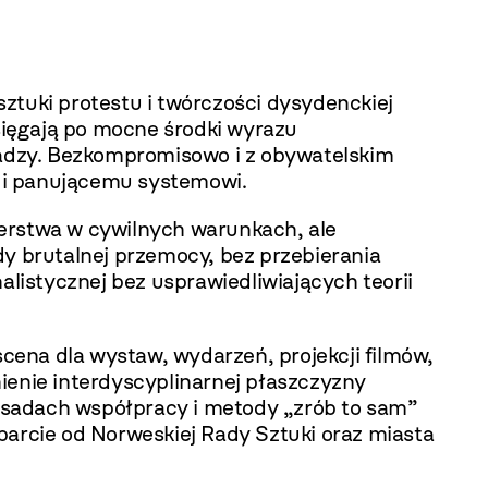
sztuki protestu i twórczości dysydenckiej
 sięgają po mocne środki wyrazu
władzy. Bezkompromisowo i z obywatelskim
 i panującemu systemowi.
erstwa w cywilnych warunkach, ale
dy brutalnej przemocy, bez przebierania
alistycznej bez usprawiedliwiających teorii
scena dla wystaw, wydarzeń, projekcji filmów,
ienie interdyscyplinarnej płaszczyzny
asadach współpracy i metody „zrób to sam”
parcie od Norweskiej Rady Sztuki oraz miasta