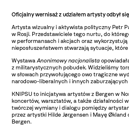
Oficjalny wernisaż z udziałem artysty odbył się
Artysta wizualny i aktywista polityczny Petr P
w Rosji. Przedstawiciele tego nurtu, do które
w performansach i akcjach oraz wykorzystują 
nieposłuszeństwem stwarzają sytuacje, któr
Wystawa
Anonimowy nacjonalista
opowiadała
z militarystycznych pobudek. Widzieliśmy tor
w słowach przywołującego owo tragiczne wydarz
narodowo-liberalnych i innych zaburzających
KNIPSU to inicjatywa artystów z Bergen w Norw
koncertów, warsztatów, a także działalności 
twórczej wymiany i dialogu pomiędzy artysta
przez artystki Hilde Jørgensen i Mayę Økland
Bergen.