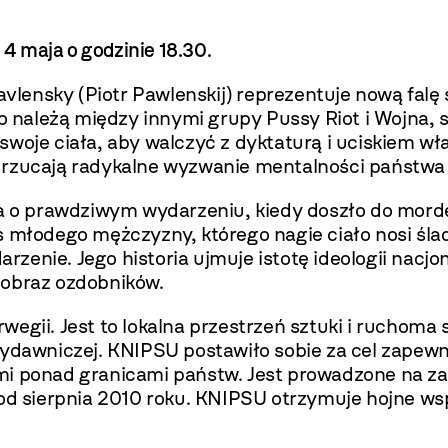
 4 maja o godzinie 18.30.
avlensky (Piotr Pawlenskij) reprezentuje nową falę 
go należą między innymi grupy Pussy Riot i Wojna,
swoje ciała, aby walczyć z dyktaturą i uciskiem 
e rzucają radykalne wyzwanie mentalności państwa
 o prawdziwym wydarzeniu, kiedy doszło do mord
s młodego mężczyzny, którego nagie ciało nosi śla
enie. Jego historia ujmuje istotę ideologii nacjon
 obraz ozdobników.
egii. Jest to lokalna przestrzeń sztuki i ruchoma 
wydawniczej. KNIPSU postawiło sobie za cel zapewn
mi ponad granicami państw. Jest prowadzone na z
 od sierpnia 2010 roku. KNIPSU otrzymuje hojne ws