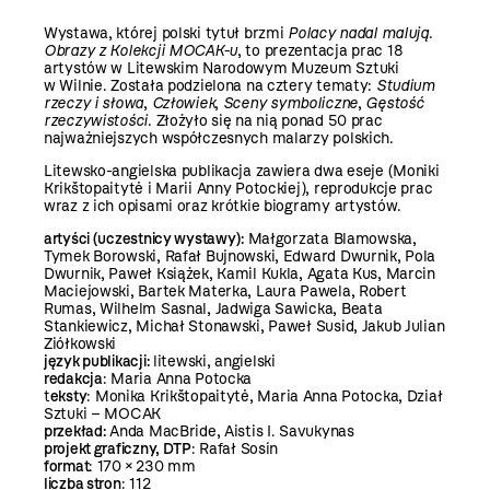
Wystawa, której polski tytuł brzmi
Polacy nadal malują.
Obrazy z Kolekcji MOCAK-u
, to prezentacja prac 18
artystów w Litewskim Narodowym Muzeum Sztuki
w Wilnie. Została podzielona na cztery tematy:
Studium
rzeczy i słowa
,
Człowiek
,
Sceny symboliczne
,
Gęstość
rzeczywistości
. Złożyło się na nią ponad 50 prac
najważniejszych współczesnych malarzy polskich.
Litewsko-angielska publikacja zawiera dwa eseje (Moniki
Krikštopaitytė i Marii Anny Potockiej), reprodukcje prac
wraz z ich opisami oraz krótkie biogramy artystów.
artyści (uczestnicy wystawy):
Małgorzata Blamowska,
Tymek Borowski, Rafał Bujnowski, Edward Dwurnik, Pola
Dwurnik, Paweł Książek, Kamil Kukla, Agata Kus, Marcin
Maciejowski, Bartek Materka, Laura Pawela, Robert
Rumas, Wilhelm Sasnal, Jadwiga Sawicka, Beata
Stankiewicz, Michał Stonawski, Paweł Susid, Jakub Julian
Ziółkowski
j
ęzyk publikacji
:
litewski, angielski
redakcja
: Maria Anna Potocka
t
eksty
: Monika Krikštopaitytė, Maria Anna Potocka, Dział
Sztuki – MOCAK
przekład:
Anda MacBride, Aistis I. Savukynas
projekt graficzny, DTP
: Rafał Sosin
format
: 170 × 230 mm
liczba stron
: 112