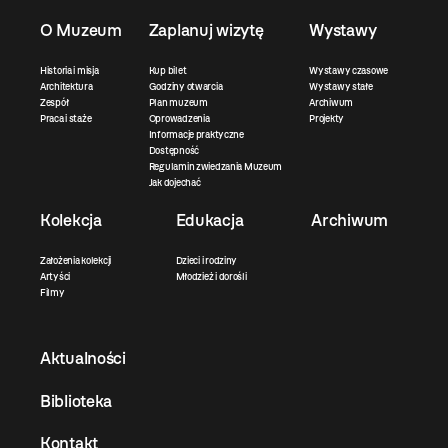
O Muzeum
Zaplanuj wizytę
Wystawy
Historia i misja
Kup bilet
Wystawy czasowe
Architektura
Godziny otwarcia
Wystawy stałe
Zespół
Plan muzeum
Archiwum
Praca i staże
Oprowadzenia
Projekty
Informacje praktyczne
Dostępność
Regulamin zwiedzania Muzeum
Jak dojechać
Kolekcja
Edukacja
Archiwum
Założenia kolekcji
Dzieci i rodziny
Artyści
Młodzież i dorośli
Filmy
Aktualności
Biblioteka
Kontakt