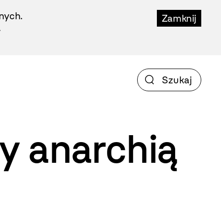
nych.
Zamknij
.
zy anarchią