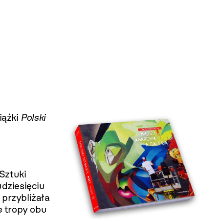
iążki
Polski
Sztuki
udziesięciu
 przybliżała
e tropy obu