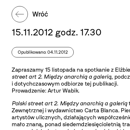
Wróć
15.11.2012 godz. 17.30
Opublikowano: 04.11.2012
Zapraszamy 15 listopada na spotkanie z Elżb
street art 2. Między anarchią a galerią
, podc
i dotychczasowym odbiorze tej publikacji.
Prowadzenie: Artur Wabik.
Polski street art 2. Między anarchią a galerią
t
Zewnętrznej i wydawnictwo Carta Blanca. Pi
artystów ulicznych, działających współcześni
mało znaną, ponad siedemdziesięcioletnią trad