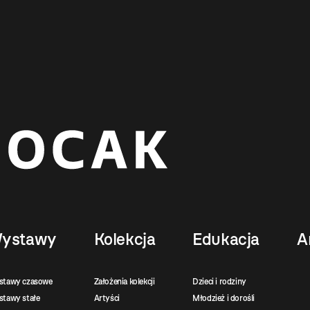
ystawy
Kolekcja
Edukacja
A
stawy czasowe
Założenia kolekcji
Dzieci i rodziny
tawy stałe
Artyści
Młodzież i dorośli