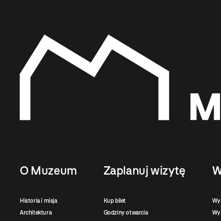
O Muzeum
Zaplanuj wizytę
W
Historia i misja
Kup bilet
Wy
Architektura
Godziny otwarcia
Wys