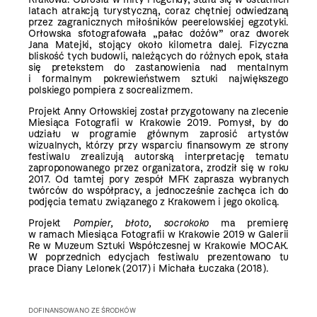
latach atrakcją turystyczną, coraz chętniej odwiedzaną
przez zagranicznych miłośników peerelowskiej egzotyki.
Orłowska sfotografowała „pałac dożów” oraz dworek
Jana Matejki, stojący około kilometra dalej. Fizyczna
bliskość tych budowli, należących do różnych epok, stała
się pretekstem do zastanowienia nad mentalnym
i formalnym pokrewieństwem sztuki największego
polskiego pompiera z socrealizmem.
Projekt Anny Orłowskiej został przygotowany na zlecenie
Miesiąca Fotografii w Krakowie 2019. Pomysł, by do
udziału w programie głównym zaprosić artystów
wizualnych, którzy przy wsparciu finansowym ze strony
festiwalu zrealizują autorską interpretację tematu
zaproponowanego przez organizatora, zrodził się w roku
2017. Od tamtej pory zespół MFK zaprasza wybranych
twórców do współpracy, a jednocześnie zachęca ich do
podjęcia tematu związanego z Krakowem i jego okolicą.
Projekt
Pompier, błoto, socrokoko
ma premierę
w ramach Miesiąca Fotografii w Krakowie 2019 w Galerii
Re w Muzeum Sztuki Współczesnej w Krakowie MOCAK.
W poprzednich edycjach festiwalu prezentowano tu
prace Diany Lelonek (2017) i Michała Łuczaka (2018).
DOFINANSOWANO ZE ŚRODKÓW