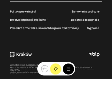
Polityka prywatności
Zamówienia publiczne
Biuletyn informacji publicznej
Deklaracja dostępności
Procedura przeciwdziałania mobbingowi i dyskryminacji
Sygnaliści
Wszystkie prawa zastrzeżone ©
MOCAK
2011-2026
MUZEUM SZTUKI WSPÓŁCZESNEJ W KRAKOWIE MOCAK – INSTYTUCJA KULTURY MIASTA
KRAKOWA
projekt, wykonanie i utrzymanie:
Bonjour.pl