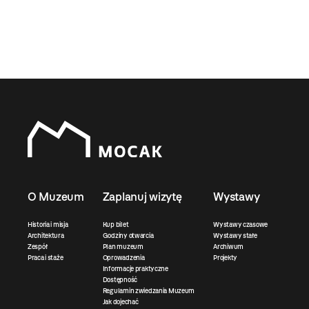
O Muzeum
Zaplanuj wizytę
Wystawy
Historia i misja
Kup bilet
Wystawy czasowe
Architektura
Godziny otwarcia
Wystawy stałe
Zespół
Plan muzeum
Archiwum
Praca i staże
Oprowadzenia
Projekty
Informacje praktyczne
Dostępność
Regulamin zwiedzania Muzeum
Jak dojechać