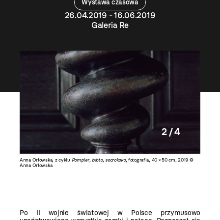
Wystawa czasowa
26.04.2019 - 16.06.2019
Galeria Re
2 / 4
2019 ©
Anna Orłowska, z cyklu
Pompier, błoto, socrokoko
, fotografia, 40 × 50 cm, 2019 ©
Anna Orł
Anna Orłowska
Anna Or
Po II wojnie światowej w Polsce przymusowo