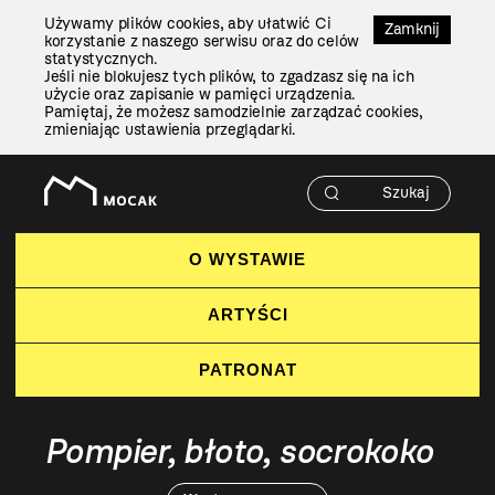
Przejdź
Używamy plików cookies, aby ułatwić Ci
Do
Zamknij
korzystanie z naszego serwisu oraz do celów
Treści
statystycznych.
Jeśli nie blokujesz tych plików, to zgadzasz się na ich
użycie oraz zapisanie w pamięci urządzenia.
Pamiętaj, że możesz samodzielnie zarządzać cookies,
zmieniając ustawienia przeglądarki.
O WYSTAWIE
ARTYŚCI
PATRONAT
Pompier, błoto, socrokoko