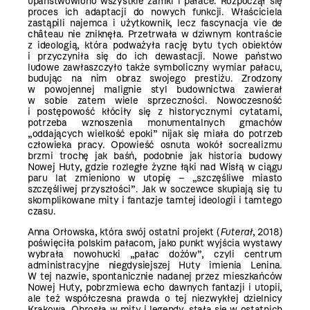
upaństwowiono wszystkie zamki i pałace. Rozpoczął się
proces ich adaptacji do nowych funkcji. Właściciela
zastąpili najemca i użytkownik, lecz fascynacja vie de
château nie zniknęła. Przetrwała w dziwnym kontraście
z ideologią, która podważyła rację bytu tych obiektów
i przyczyniła się do ich dewastacji. Nowe państwo
ludowe zawłaszczyło także symboliczny wymiar pałacu,
budując na nim obraz swojego prestiżu. Zrodzony
w powojennej malignie styl budownictwa zawierał
w sobie zatem wiele sprzeczności. Nowoczesność
i postępowość kłóciły się z historycznymi cytatami,
potrzeba wznoszenia monumentalnych gmachów
„oddających wielkość epoki” nijak się miała do potrzeb
człowieka pracy. Opowieść osnuta wokół socrealizmu
brzmi trochę jak baśń, podobnie jak historia budowy
Nowej Huty, gdzie rozległe żyzne łąki nad Wisłą w ciągu
paru lat zmieniono w utopię – „szczęśliwe miasto
szczęśliwej przyszłości”. Jak w soczewce skupiają się tu
skomplikowane mity i fantazje tamtej ideologii i tamtego
czasu.
Anna Orłowska, która swój ostatni projekt (
Futerał
, 2018)
poświęciła polskim pałacom, jako punkt wyjścia wystawy
wybrała nowohucki „pałac dożów”, czyli centrum
administracyjne niegdysiejszej Huty imienia Lenina.
W tej nazwie, spontanicznie nadanej przez mieszkańców
Nowej Huty, pobrzmiewa echo dawnych fantazji i utopii,
ale też współczesna prawda o tej niezwykłej dzielnicy
Krakowa. Obrosła w mity i legendy, stała się w ostatnich