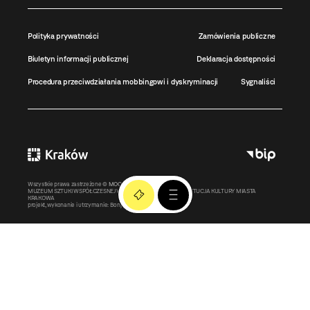
Polityka prywatności
Zamówienia publiczne
Biuletyn informacji publicznej
Deklaracja dostępności
Procedura przeciwdziałania mobbingowi i dyskryminacji
Sygnaliści
Wszystkie prawa zastrzeżone ©
MOCAK
2011-2026
MUZEUM SZTUKI WSPÓŁCZESNEJ W KRAKOWIE MOCAK – INSTYTUCJA KULTURY MIASTA
KRAKOWA
projekt, wykonanie i utrzymanie:
Bonjour.pl