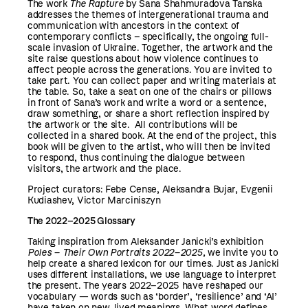
The work
The Rapture
by Sana Shahmuradova Tanska
addresses the themes of intergenerational trauma and
communication with ancestors in the context of
contemporary conflicts – specifically, the ongoing full-
scale invasion of Ukraine. Together, the artwork and the
site raise questions about how violence continues to
affect people across the generations. You are invited to
take part. You can collect paper and writing materials at
the table. So, take a seat on one of the chairs or pillows
in front of Sana’s work and write a word or a sentence,
draw something, or share a short reflection inspired by
the artwork or the site. All contributions will be
collected in a shared book. At the end of the project, this
book will be given to the artist, who will then be invited
to respond, thus continuing the dialogue between
visitors, the artwork and the place.
Project curators: Febe Cense, Aleksandra Bujar, Evgenii
Kudiashev, Victor Marciniszyn
The 2022–2025 Glossary
Taking inspiration from Aleksander Janicki’s exhibition
Poles – Their Own Portraits 2022–2025,
we invite you to
help create a shared lexicon for our times. Just as Janicki
uses different installations, we use language to interpret
the present. The years 2022–2025 have reshaped our
vocabulary — words such as ‘border’, ‘resilience’ and ‘AI’
have taken on new, lived meanings. What word defines