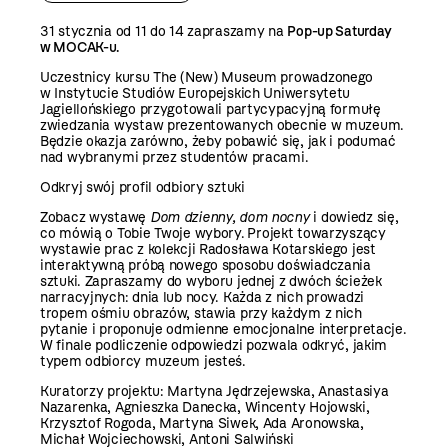
31 stycznia od 11 do 14 zapraszamy na
Pop-up Saturday
w MOCAK-u.
Uczestnicy kursu The (New) Museum prowadzonego
w Instytucie Studiów Europejskich Uniwersytetu
Jagiellońskiego przygotowali partycypacyjną formułę
zwiedzania wystaw prezentowanych obecnie w muzeum.
Będzie okazja zarówno, żeby pobawić się, jak i podumać
nad wybranymi przez studentów pracami.
Odkryj swój profil odbiory sztuki
Zobacz wystawę
Dom dzienny, dom nocny
i dowiedz się,
co mówią o Tobie Twoje wybory.
Projekt towarzyszący
wystawie prac z kolekcji Radosława Kotarskiego jest
interaktywną próbą nowego sposobu doświadczania
sztuki. Zapraszamy do wyboru jednej z dwóch ścieżek
narracyjnych: dnia lub nocy. Każda z nich prowadzi
tropem ośmiu obrazów, stawia przy każdym z nich
pytanie i proponuje odmienne emocjonalne interpretacje.
W finale podliczenie odpowiedzi pozwala odkryć, jakim
typem odbiorcy muzeum jesteś.
Kuratorzy projektu: Martyna Jędrzejewska, Anastasiya
Nazarenka, Agnieszka Danecka, Wincenty Hojowski,
Krzysztof Rogoda, Martyna Siwek, Ada Aronowska,
Michał Wojciechowski, Antoni Salwiński