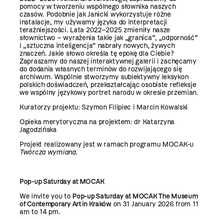
pomocy w tworzeniu wspólnego słownika naszych
czasów. Podobnie jak Janicki wykorzystuje różne
instalacje, my używamy języka do interpretacji
teraźniejszości. Lata 2022–2025 zmieniły nasze
słownictwo – wyrażenia takie jak „granica”, „odporność”
i „sztuczna inteligencja” nabrały nowych, żywych
znaczeń. Jakie słowo określa tę epokę dla Ciebie?
Zapraszamy do naszej interaktywnej galerii i zachęcamy
do dodania własnych terminów do rozwijającego się
archiwum. Wspólnie stworzymy subiektywny leksykon
polskich doświadczeń, przekształcając osobiste refleksje
we wspólny językowy portret narodu w okresie przemian.
Kuratorzy projektu: Szymon Filipiec i Marcin Kowalski
Opieka merytoryczna na projektem: dr Katarzyna
Jagodzińska
Projekt realizowany jest w ramach programu MOCAK-u
Twórcza wymiana.
Pop-up Saturday at MOCAK
We invite you to
Pop-up Saturday at MOCAK The Museum
of Contemporary Art in Kraków
on 31 January 2026 from 11
am to 14 pm.