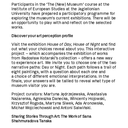
Participants in the ‘The (New) Museum’ course at the
Institute of European Studies at the Jagiellonian
University have prepared a participatory programme for
exploring the museum's current exhibitions. There will be
an opportunity to play with and reflect on the selected
works.
Discover your art perception profile
Visit the exhibition
House of Day, House of Night
and find
out what your choices reveal about you.
This interactive
project – which accompanies the exhibition of works
from Radosław Kotarski’s collection – offers a new way
to experience art. We invite you to choose one of the two
narrative paths: Day or Night. Each path follows a trail of
eight paintings, with a question about each one and
a choice of different emotional interpretations. In the
finale, your answers will be tallied to reveal what type of
museum visitor you are.
Project curators: Martyna Jędrzejewska, Anastasiya
Nazarenka, Agnieszka Danecka, Wincenty Hojowski,
Krzysztof Rogoda, Martyna Siwek, Ada Aronowska,
Michał Wojciechowski and Antoni Salwiński.
Sharing Stories Through Art: The Work of Sana
Shahmuradova Tanska