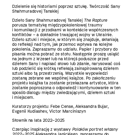
Dzielenie się historiami poprzez sztukę. Twórczość Sany
Shahmuradovej Tanskiej
Dzieło Sany Shahmuradovej Tanskiej
The Rapture
porusza tematykę międzypokoleniowej traumy
i komunikacji z przodkami w kontekście współczesnych
konfliktów – a dokładnie trwającej wojny w Ukrainie.
Dzieło sztuki i miejsce, w którym się znajduje, skłaniają
do refleksji nad tym, jak przemoc wpływa na kolejne
pokolenia. Zapraszamy do udziału. Papier i przybory do
pisania można pobrać ze stołu. Następnie proszę usiąść
na jednym z krzeseł lub na którejś poduszce przed
dziełem Sany i napisać słowo lub zdanie, narysować coś
lub podzielić się krótką refleksją zainspirowaną dziełem
sztuki albo tą przestrzenią. Wszystkie wypowiedzi
zostaną zebrane we wspólnej książce. Po zakończeniu
projektu książka ta zostanie przekazana artystce, która
zostanie poproszona o odpowiedź i kontynuowanie w ten
sposób dialogu między zwiedzającymi, dziełem sztuki
i miejscem.
Kuratorzy projektu: Febe Cense, Aleksandra Bujar,
Evgenii Kudiashev, Victor Marciniszyn
Słownik na lata 2022–2025
Czerpiąc inspirację z wystawy
Polaków portret własny
2022–2025
Aleksandra Janickiego, zapraszamy do