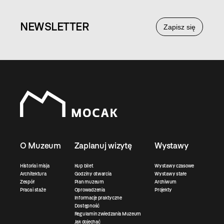
NEWS
LETTER
Zapisz się
O Muzeum
Zaplanuj wizytę
Wystawy
Historia i misja
Kup bilet
Wystawy czasowe
Architektura
Godziny otwarcia
Wystawy stałe
Zespół
Plan muzeum
Archiwum
Praca i staże
Oprowadzenia
Projekty
Informacje praktyczne
Dostępność
Regulamin zwiedzania Muzeum
Jak dojechać