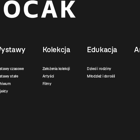
ystawy
Kolekcja
Edukacja
A
stawy czasowe
Założenia kolekcji
Dzieci i rodziny
tawy stałe
Artyści
Młodzież i dorośli
chiwum
Filmy
jekty