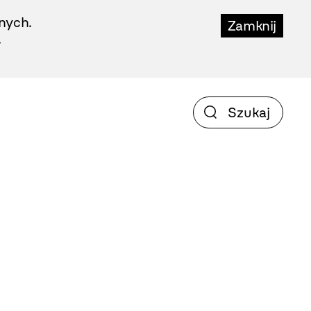
nych.
Zamknij
.