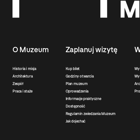
O Muzeum
Zaplanuj wizytę
W
Historia i misja
Kup bilet
Wy
Architektura
Godziny otwarcia
Wys
Zespół
Plan muzeum
Ar
Praca i staże
Oprowadzenia
Pro
Informacje praktyczne
Dostępność
Regulamin zwiedzania Muzeum
Jak dojechać