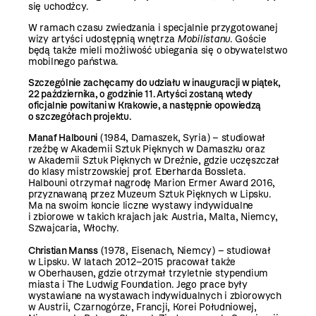
się uchodźcy.
W ramach czasu zwiedzania i specjalnie przygotowanej
wizy artyści udostępnią wnętrza
Mobilistanu
. Goście
będą także mieli możliwość ubiegania się o obywatelstwo
mobilnego państwa.
Szczególnie zachęcamy do udziału w inauguracji w piątek,
22 października, o godzinie 11. Artyści zostaną wtedy
oficjalnie powitani w Krakowie, a następnie opowiedzą
o szczegółach projektu.
Manaf Halbouni
(1984, Damaszek, Syria) – studiował
rzeźbę w Akademii Sztuk Pięknych w Damaszku oraz
w Akademii Sztuk Pięknych w Dreźnie, gdzie uczęszczał
do klasy mistrzowskiej prof. Eberharda Bossleta.
Halbouni otrzymał nagrodę Marion Ermer Award 2016,
przyznawaną przez Muzeum Sztuk Pięknych w Lipsku.
Ma na swoim koncie liczne wystawy indywidualne
i zbiorowe w takich krajach jak: Austria, Malta, Niemcy,
Szwajcaria, Włochy.
Christian Manss
(1978, Eisenach, Niemcy) – studiował
w Lipsku. W latach 2012–2015 pracował także
w Oberhausen, gdzie otrzymał trzyletnie stypendium
miasta i The Ludwig Foundation. Jego prace były
wystawiane na wystawach indywidualnych i zbiorowych
w Austrii, Czarnogórze, Francji, Korei Południowej,