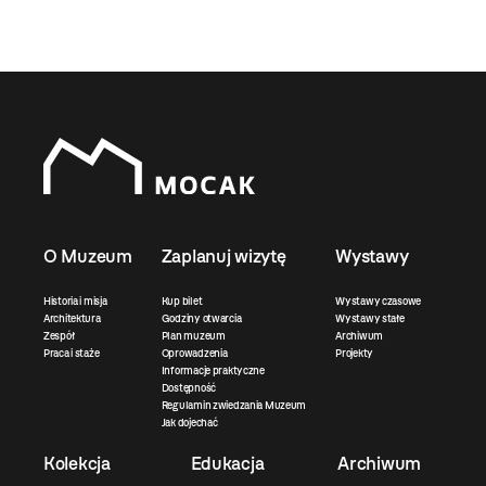
O Muzeum
Zaplanuj wizytę
Wystawy
Historia i misja
Kup bilet
Wystawy czasowe
Architektura
Godziny otwarcia
Wystawy stałe
Zespół
Plan muzeum
Archiwum
Praca i staże
Oprowadzenia
Projekty
Informacje praktyczne
Dostępność
Regulamin zwiedzania Muzeum
Jak dojechać
Kolekcja
Edukacja
Archiwum