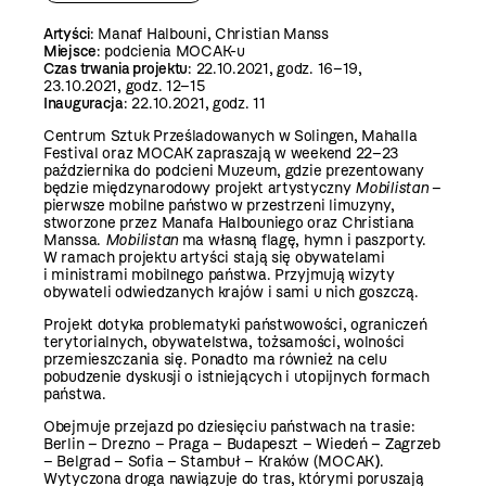
Artyści
: Manaf Halbouni, Christian Manss
Miejsce
: podcienia MOCAK-u
Czas trwania projektu
: 22.10.2021, godz. 16–19,
23.10.2021, godz. 12–15
Inauguracja
: 22.10.2021, godz. 11
Centrum Sztuk Prześladowanych w Solingen, Mahalla
Festival oraz MOCAK zapraszają w weekend 22–23
października do podcieni Muzeum, gdzie prezentowany
będzie międzynarodowy projekt artystyczny
Mobilistan
–
pierwsze mobilne państwo w przestrzeni limuzyny,
stworzone przez Manafa Halbouniego oraz Christiana
Manssa.
Mobilistan
ma własną flagę, hymn i paszporty.
W ramach projektu artyści stają się obywatelami
i ministrami mobilnego państwa.
Przyjmują wizyty
obywateli odwiedzanych krajów i sami u nich goszczą.
Projekt dotyka problematyki państwowości, ograniczeń
terytorialnych, obywatelstwa, tożsamości, wolności
przemieszczania się. Ponadto ma również na celu
pobudzenie dyskusji o istniejących i utopijnych formach
państwa.
Obejmuje przejazd po dziesięciu państwach na trasie:
Berlin – Drezno – Praga – Budapeszt – Wiedeń – Zagrzeb
– Belgrad – Sofia – Stambuł –
Kraków (MOCAK
)
.
Wytyczona droga nawiązuje do tras, którymi poruszają