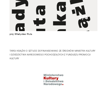
2 / 4
proj. Władysław Pluta
proj. Wł
TARGI KSIĄŻKI O SZTUCE DOFINANSOWANO ZE ŚRODKÓW MINISTRA KULTURY
I DZIEDZICTWA NARODOWEGO POCHODZĄCYCH Z FUNDUSZU PROMOCJI
KULTURY