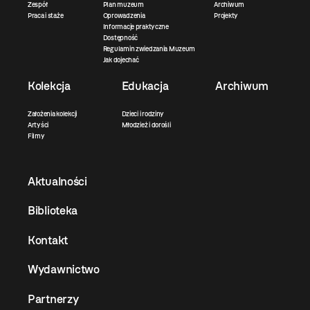
Zespół
Plan muzeum
Archiwum
Praca i staże
Oprowadzenia
Projekty
Informacje praktyczne
Dostępność
Regulamin zwiedzania Muzeum
Jak dojechać
Kolekcja
Edukacja
Archiwum
Założenia kolekcji
Dzieci i rodziny
Artyści
Młodzież i dorośli
Filmy
Aktualności
Biblioteka
Kontakt
Wydawnictwo
Partnerzy