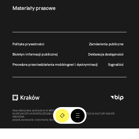
Materiały prasowe
Polityka prywatności
Zamówienia publiczne
Biuletyn informacji publicznej
Deklaracja dostępności
Procedura przeciwdziałania mobbingowi i dyskryminacji
Sygnaliści
Wszystkie prawa zastrzeżone ©
MOCAK
2011-2026
MUZEUM SZTUKI WSPÓŁCZESNEJ W KRAKOWIE MOCAK – INSTYTUCJA KULTURY MIASTA
KRAKOWA
projekt, wykonanie i utrzymanie:
Bonjour.pl