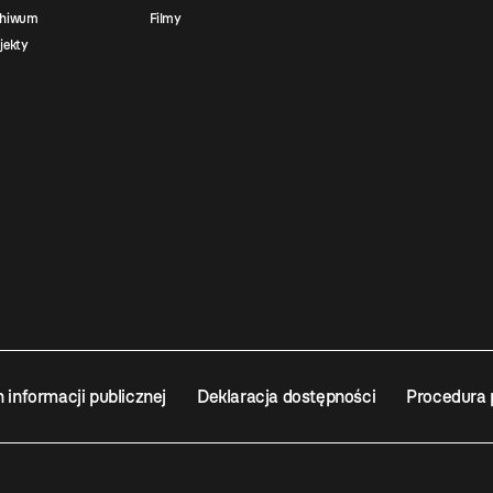
chiwum
Filmy
jekty
n informacji publicznej
Deklaracja dostępności
Procedura 