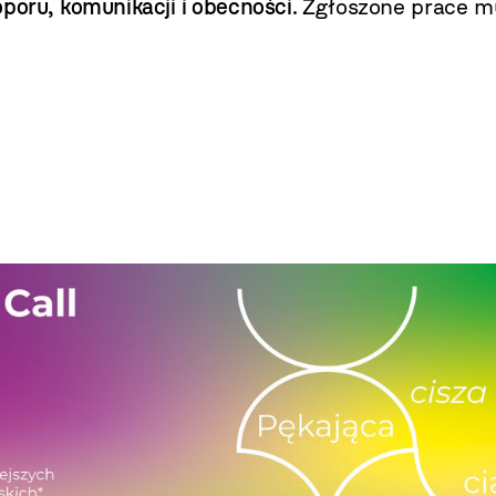
oporu, komunikacji i obecności.
Zgłoszone prace m