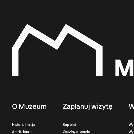
O Muzeum
Zaplanuj wizytę
W
Historia i misja
Kup bilet
Wy
Architektura
Godziny otwarcia
Wys