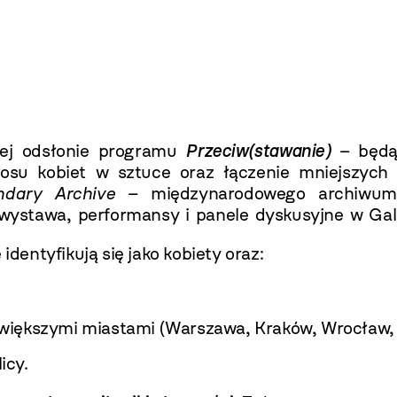
nej odsłonie programu
Przeciw(stawanie)
– będąc
łosu kobiet w sztuce oraz łączenie mniejszych
ndary Archive
– międzynarodowego archiwum 
wystawa, performansy i panele dyskusyjne w Gal
e
identyfikują się jako kobiety oraz:
największymi miastami (Warszawa, Kraków, Wrocław,
icy.