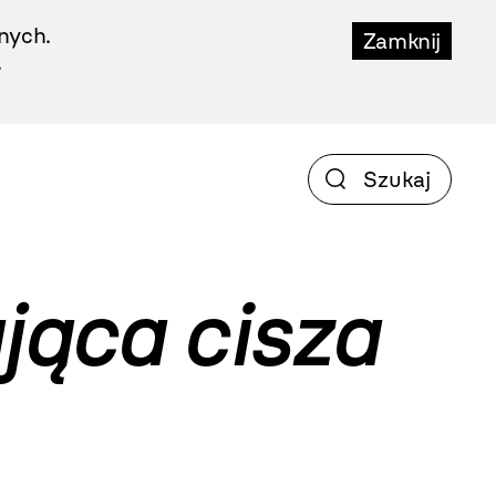
nych.
Zamknij
.
jąca cisza