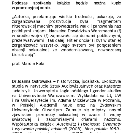
Podczas spotkania książkę będzie można kupić
w promocyjnej cenie
.
„Autorka, przełamując wielkie trudności, pokazuje, że
zorganizowana prostytucja była fragmentem
hitlerowskiej machiny prowadzenia walki i panowania nad
podbitymi krajami. Naczelne Dowództwo Wehrmachtu (!)
w środku wojny (!) zajmowało się domami publicznymi,
prezerwatywami i tak dalej. Hitler chciał (i był w stanie)
zorganizować wszystko. Jego system był połączeniem
obsesji seksualnej ze zmodernizowaną, nowoczesną
biurokracją”.
prof. Marcin Kula
Dr Joanna Ostrowska
– historyczka, judaistka. Ukończyła
studia w Instytucie Sztuk Audiowizualnych oraz Katedrze
Judaistyki Uniwersytetu Jagiellońskiego i gender studies
na Uniwersytecie Warszawskim. Wykładała na UJ, UW
i na Uniwersytecie im. Adama Mickiewicza w Poznaniu,
w Polskiej Akademii Nauk oraz na Żydowskim
Uniwersytecie Otwartym. Zajmuje się między innymi
zjawiskiem przemocy seksualnej w czasie II wojny
światowej i zapomnianymi ofiarami nazizmu.
Współautorka książek:
Auschwitz i Holokaust. Dylematy
i wyzwania polskiej edukacji
(2008),
Kino polskie 1989–