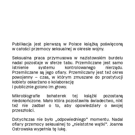
Publikacja jest pierwszą w Polsce książką poświęconą
w całości przemocy seksualnej w okresie wojny.
Seksualna praca przymusowa w nazistowskim burdelu
nadal pozostaje w sferze tabu. Przemilczane jest samo
istnienie systemu kontrolowanego nierządu.
Przemilczane są jego ofiary. Przemilczany jest też okres
powojenny – czas, w którym zmuszane do prostytucji
kobiety oskarżano o kolaborację
i publicznie golono im głowy.
Mikrobiografie bohaterek tej książki pozostaną
niedokończone. Mało która pozostawiła świadectwo, nikt
też nie zadbał o to, aby opowiedziały o swojej
przeszłości.
Dotychczas nie było „odpowiedniego” momentu. Nadal
ofiary przemocy seksualnej to „nieistotne wątki”. Joanna
Ostrowska wypełnia tę lukę.