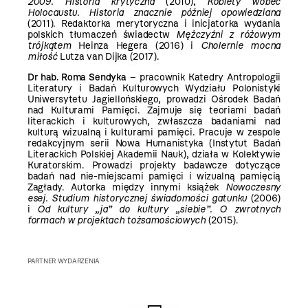
2009. Historia krytyczna
(2010),
Kobiety wobec
Holocaustu. Historia znacznie później opowiedziana
(2011). Redaktorka merytoryczna i inicjatorka wydania
polskich tłumaczeń świadectw
Mężczyźni z różowym
trójkątem
Heinza Hegera (2016) i
Cholernie mocna
miłość
Lutza van Dijka (2017).
Dr hab. Roma Sendyka
– pracownik Katedry Antropologii
Literatury i Badań Kulturowych Wydziału Polonistyki
Uniwersytetu Jagiellońskiego, prowadzi Ośrodek Badań
nad Kulturami Pamięci. Zajmuje się teoriami badań
literackich i kulturowych, zwłaszcza badaniami nad
kulturą wizualną i kulturami pamięci. Pracuje w zespole
redakcyjnym serii Nowa Humanistyka (Instytut Badań
Literackich Polskiej Akademii Nauk), działa w Kolektywie
Kuratorskim. Prowadzi projekty badawcze dotyczące
badań nad nie-miejscami pamięci i wizualną pamięcią
Zagłady. Autorka między innymi książek
Nowoczesny
esej. Studium historycznej świadomości gatunku
(2006)
i
Od kultury „ja” do kultury „siebie”. O zwrotnych
formach w projektach tożsamościowych
(2015).
PARTNER WYDARZENIA