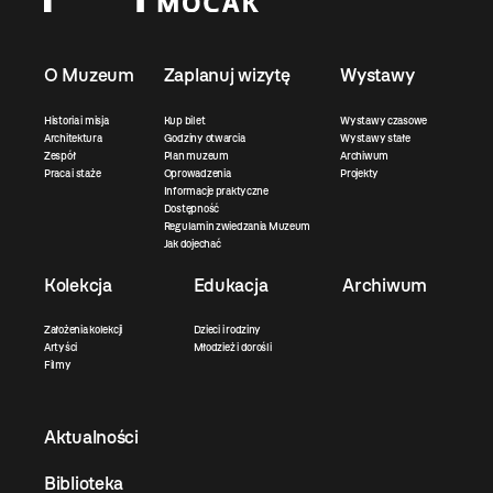
O Muzeum
Zaplanuj wizytę
Wystawy
Historia i misja
Kup bilet
Wystawy czasowe
Architektura
Godziny otwarcia
Wystawy stałe
Zespół
Plan muzeum
Archiwum
Praca i staże
Oprowadzenia
Projekty
Informacje praktyczne
Dostępność
Regulamin zwiedzania Muzeum
Jak dojechać
Kolekcja
Edukacja
Archiwum
Założenia kolekcji
Dzieci i rodziny
Artyści
Młodzież i dorośli
Filmy
Aktualności
Biblioteka