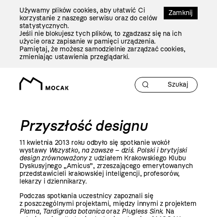
Przejdź
Używamy plików cookies, aby ułatwić Ci
Do
Zamknij
korzystanie z naszego serwisu oraz do celów
Treści
statystycznych.
Jeśli nie blokujesz tych plików, to zgadzasz się na ich
użycie oraz zapisanie w pamięci urządzenia.
Pamiętaj, że możesz samodzielnie zarządzać cookies,
zmieniając ustawienia przeglądarki.
Przyszłość designu
11 kwietnia
2013 roku
odbyło się spotkanie wokół
wystawy
Wszystko, na zawsze – dziś. Polski i brytyjski
design zrównoważony
z udziałem Krakowskiego Klubu
Dyskusyjnego „Amicus”, zrzeszającego emerytowanych
przedstawicieli krakowskiej inteligencji, profesorów,
lekarzy i dziennikarzy.
Podczas spotkania uczestnicy zapoznali się
z poszczególnymi projektami, między innymi z projektem
Plama
,
Tardigrada botanica
oraz
Plugless Sink
. Na