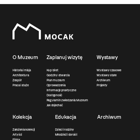
O Muzeum
Zaplanuj wizytę
Wystawy
Historia i misja
Kup bilet
Wystawy czasowe
Architektura
Godziny otwarcia
Wystawy stałe
Zespół
Plan muzeum
Archiwum
Praca i staże
Oprowadzenia
Projekty
Informacje praktyczne
Dostępność
Regulamin zwiedzania Muzeum
Jak dojechać
Kolekcja
Edukacja
Archiwum
Założenia kolekcji
Dzieci i rodziny
Artyści
Młodzież i dorośli
Filmy