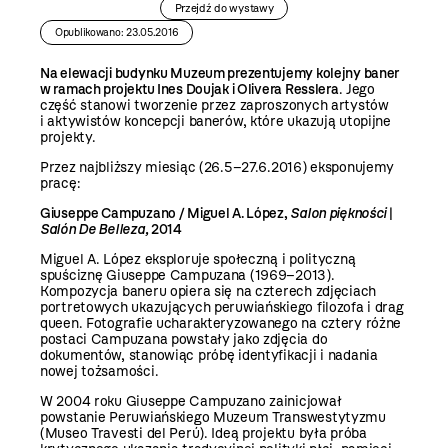
Przejdź do wystawy
Opublikowano: 23.05.2016
Na elewacji budynku Muzeum prezentujemy kolejny baner
w ramach projektu Ines Doujak i Olivera Resslera
. Jego
część stanowi tworzenie przez zaproszonych artystów
i aktywistów koncepcji banerów, które ukazują utopijne
projekty.
Przez najbliższy miesiąc (26.5–27.6.2016) eksponujemy
pracę:
Giuseppe Campuzano / Miguel A. López
,
Salon piękności
|
Salón De Belleza,
2014
Miguel A. López eksploruje społeczną i polityczną
spuściznę Giuseppe Campuzana (1969–2013).
Kompozycja baneru opiera się na czterech zdjęciach
portretowych ukazujących peruwiańskiego filozofa i drag
queen. Fotografie ucharakteryzowanego na cztery różne
postaci Campuzana powstały jako zdjęcia do
dokumentów, stanowiąc próbę identyfikacji i nadania
nowej tożsamości.
W 2004 roku Giuseppe Campuzano zainicjował
powstanie Peruwiańskiego Muzeum Transwestytyzmu
(Museo Travesti del Perú). Ideą projektu była próba