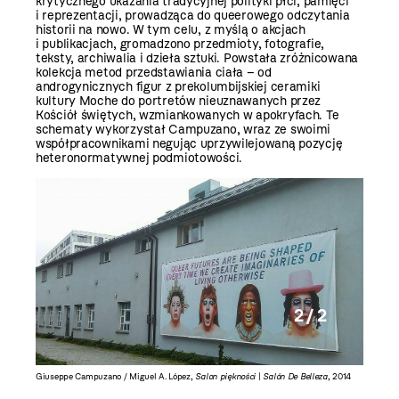
krytycznego ukazania tradycyjnej polityki płci, pamięci
i reprezentacji, prowadząca do queerowego odczytania
historii na nowo. W tym celu, z myślą o akcjach
i publikacjach, gromadzono przedmioty, fotografie,
teksty, archiwalia i dzieła sztuki. Powstała zróżnicowana
kolekcja metod przedstawiania ciała – od
androgynicznych figur z prekolumbijskiej ceramiki
kultury Moche do portretów nieuznawanych przez
Kościół świętych, wzmiankowanych w apokryfach. Te
schematy wykorzystał Campuzano, wraz ze swoimi
współpracownikami negując uprzywilejowaną pozycję
heteronormatywnej podmiotowości.
2 / 2
, 2014
Giuseppe Campuzano / Miguel A. López,
Salon piękności
|
Salón De Belleza
, 2014