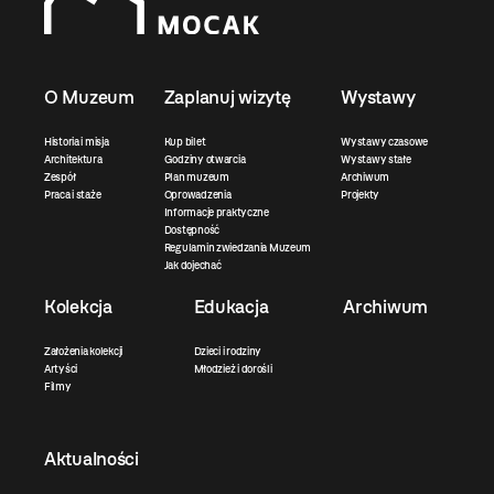
O Muzeum
Zaplanuj wizytę
Wystawy
Historia i misja
Kup bilet
Wystawy czasowe
Architektura
Godziny otwarcia
Wystawy stałe
Zespół
Plan muzeum
Archiwum
Praca i staże
Oprowadzenia
Projekty
Informacje praktyczne
Dostępność
Regulamin zwiedzania Muzeum
Jak dojechać
Kolekcja
Edukacja
Archiwum
Założenia kolekcji
Dzieci i rodziny
Artyści
Młodzież i dorośli
Filmy
Aktualności