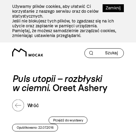
Przejdź
Używamy plików cookies, aby ułatwić Ci
Do
Zamknij
korzystanie z naszego serwisu oraz do celów
Treści
statystycznych.
Jeśli nie blokujesz tych plików, to zgadzasz się na ich
użycie oraz zapisanie w pamięci urządzenia.
Pamiętaj, że możesz samodzielnie zarządzać cookies,
zmieniając ustawienia przeglądarki.
Puls utopii – rozbłyski
w ciemni
. Oreet Ashery
Wróć
Przejdź do wystawy
Opublikowano: 22.07.2016