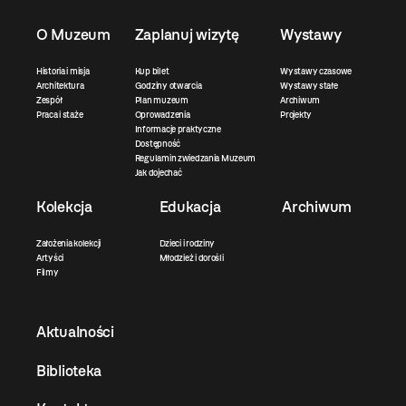
O Muzeum
Zaplanuj wizytę
Wystawy
Historia i misja
Kup bilet
Wystawy czasowe
Architektura
Godziny otwarcia
Wystawy stałe
Zespół
Plan muzeum
Archiwum
Praca i staże
Oprowadzenia
Projekty
Informacje praktyczne
Dostępność
Regulamin zwiedzania Muzeum
Jak dojechać
Kolekcja
Edukacja
Archiwum
Założenia kolekcji
Dzieci i rodziny
Artyści
Młodzież i dorośli
Filmy
Aktualności
Biblioteka