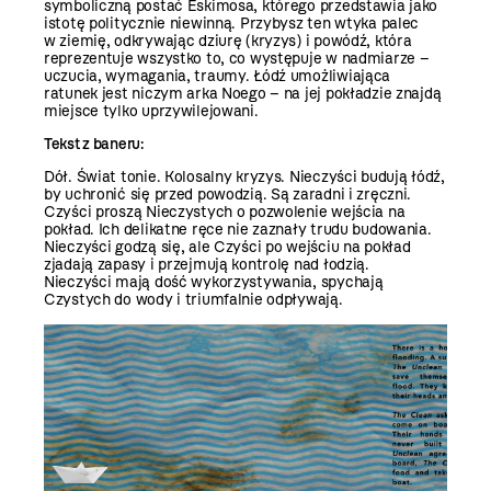
symboliczną postać Eskimosa, którego przedstawia jako
istotę politycznie niewinną. Przybysz ten wtyka palec
w ziemię, odkrywając dziurę (kryzys) i powódź, która
reprezentuje wszystko to, co występuje w nadmiarze –
uczucia, wymagania, traumy. Łódź umożliwiająca
ratunek jest niczym arka Noego – na jej pokładzie znajdą
miejsce tylko uprzywilejowani.
Tekst z baneru:
Dół. Świat tonie. Kolosalny kryzys. Nieczyści budują łódź,
by uchronić się przed powodzią. Są zaradni i zręczni.
Czyści proszą Nieczystych o pozwolenie wejścia na
pokład. Ich delikatne ręce nie zaznały trudu budowania.
Nieczyści godzą się, ale Czyści po wejściu na pokład
zjadają zapasy i przejmują kontrolę nad łodzią.
Nieczyści mają dość wykorzystywania, spychają
Czystych do wody i triumfalnie odpływają.