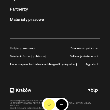
Partnerzy
Materiały prasowe
Polityka prywatności
Zamówienia publiczne
Biuletyn informacji publicznej
Deklaracja dostępności
Procedura przeciwdziałania mobbingowi i dyskryminacji
Sygnaliści
Wszystkie prawa zastrzeżone ©
MOCAK
2011-2026
MUZEUM SZTUKI WSPÓŁCZESNEJ W KRAKOWIE MOCAK – INSTYTUCJA KULTURY MIASTA
KRAKOWA
projekt, wykonanie i utrzymanie:
Bonjour.pl