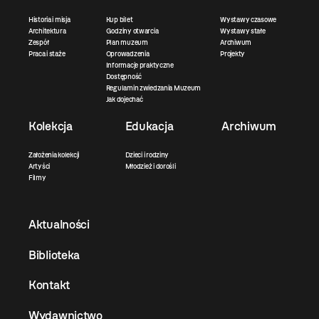
Historia i misja
Kup bilet
Wystawy czasowe
Architektura
Godziny otwarcia
Wystawy stałe
Zespół
Plan muzeum
Archiwum
Praca i staże
Oprowadzenia
Projekty
Informacje praktyczne
Dostępność
Regulamin zwiedzania Muzeum
Jak dojechać
Kolekcja
Edukacja
Archiwum
Założenia kolekcji
Dzieci i rodziny
Artyści
Młodzież i dorośli
Filmy
Aktualności
Biblioteka
Kontakt
Wydawnictwo