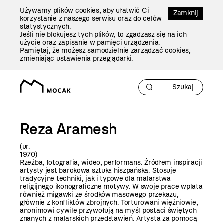
Przejdź
Używamy plików cookies, aby ułatwić Ci
Do
Zamknij
korzystanie z naszego serwisu oraz do celów
Treści
statystycznych.
Jeśli nie blokujesz tych plików, to zgadzasz się na ich
użycie oraz zapisanie w pamięci urządzenia.
Pamiętaj, że możesz samodzielnie zarządzać cookies,
zmieniając ustawienia przeglądarki.
Reza Aramesh
(ur.
197
Rzeźba, fotografia, wideo, performans. Źródłem inspiracji
artysty jest barokowa sztuka hiszpańska. Stosuje
tradycyjne techniki, jak i typowe dla malarstwa
religijnego ikonograficzne motywy. W swoje prace wplata
również migawki ze środków masowego przekazu,
głównie z konfliktów zbrojnych. Torturowani więźniowie,
anonimowi cywile przywołują na myśl postaci świętych
znanych z malarskich przedstawień. Artysta za pomocą