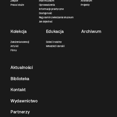
Zespół
Plan muzeum
Archiwum
Praca i staże
Oprowadzenia
Projekty
Informacje praktyczne
Dostępność
Regulamin zwiedzania Muzeum
Jak dojechać
Kolekcja
Edukacja
Archiwum
Założenia kolekcji
Dzieci i rodziny
Artyści
Młodzież i dorośli
Filmy
Aktualności
Biblioteka
Kontakt
Wydawnictwo
Partnerzy