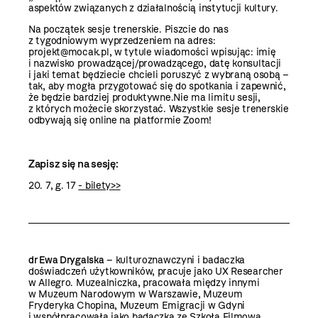
aspektów związanych z działalnością instytucji kultury.
Na początek sesje trenerskie. Piszcie do nas
z tygodniowym wyprzedzeniem na adres:
projekt@mocak.pl
, w tytule wiadomości wpisując: imię
i nazwisko prowadzącej/prowadzącego, datę konsultacji
i jaki temat będziecie chcieli poruszyć z wybraną osobą –
tak, aby mogła przygotować się do spotkania i zapewnić,
że będzie bardziej produktywne.Nie ma limitu sesji,
z których możecie skorzystać. Wszystkie sesje trenerskie
odbywają się online na platformie Zoom!
Zapisz się na sesję:
20. 7, g. 17
- bilety>>
dr Ewa Drygalska
– kulturoznawczyni i badaczka
doświadczeń użytkowników, pracuje jako UX Researcher
w Allegro. Muzealniczka, pracowała między innymi
w Muzeum Narodowym w Warszawie, Muzeum
Fryderyka Chopina, Muzeum Emigracji w Gdyni
i współpracowała jako badaczka ze Szkołą Filmową