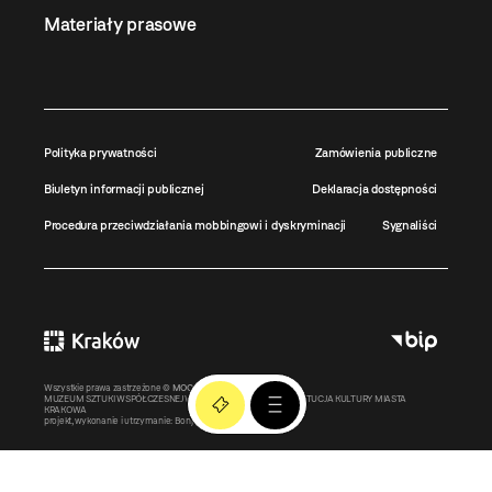
Materiały prasowe
Polityka prywatności
Zamówienia publiczne
Biuletyn informacji publicznej
Deklaracja dostępności
Procedura przeciwdziałania mobbingowi i dyskryminacji
Sygnaliści
Wszystkie prawa zastrzeżone ©
MOCAK
2011-2026
MUZEUM SZTUKI WSPÓŁCZESNEJ W KRAKOWIE MOCAK – INSTYTUCJA KULTURY MIASTA
KRAKOWA
projekt, wykonanie i utrzymanie:
Bonjour.pl