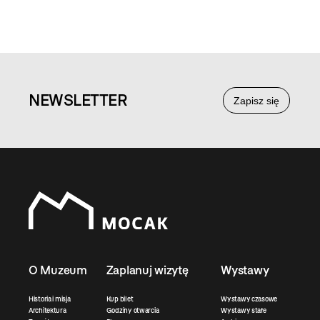
NEWS
LETTER
Zapisz się
O Muzeum
Zaplanuj wizytę
Wystawy
Historia i misja
Kup bilet
Wystawy czasowe
Architektura
Godziny otwarcia
Wystawy stałe