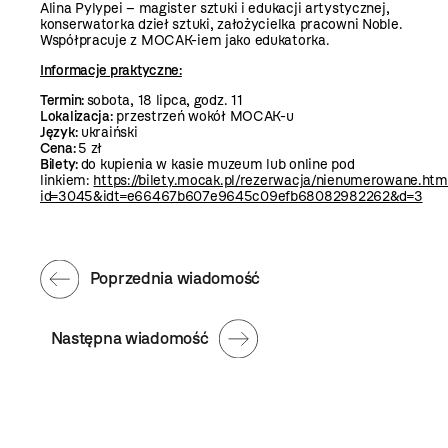
Alina Pylypei – magister sztuki i edukacji artystycznej,
konserwatorka dzieł sztuki, założycielka pracowni Noble.
Współpracuje z MOCAK-iem jako edukatorka.
Informacje praktyczne:
Termin:
sobota, 18 lipca, godz. 11
Lokalizacja:
przestrzeń wokół MOCAK-u
Język:
ukraiński
Cena:
5 zł
Bilety:
do kupienia w kasie muzeum lub online pod
linkiem:
https://bilety.mocak.pl/rezerwacja/nienumerowane.htm
id=3045&idt=e66467b607e9645c09efb68082982262&d=3
Poprzednia wiadomość
Następna wiadomość