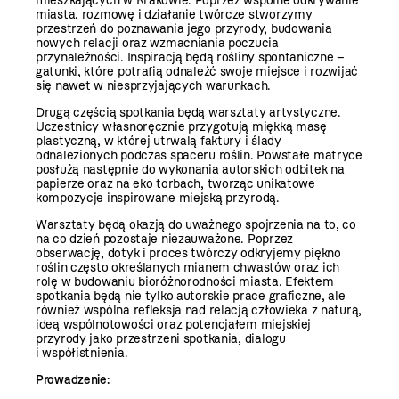
mieszkających w Krakowie. Poprzez wspólne odkrywanie
miasta, rozmowę i działanie twórcze stworzymy
przestrzeń do poznawania jego przyrody, budowania
nowych relacji oraz wzmacniania poczucia
przynależności. Inspiracją będą rośliny spontaniczne –
gatunki, które potrafią odnaleźć swoje miejsce i rozwijać
się nawet w niesprzyjających warunkach.
Drugą częścią spotkania będą warsztaty artystyczne.
Uczestnicy własnoręcznie przygotują miękką masę
plastyczną, w której utrwalą faktury i ślady
odnalezionych podczas spaceru roślin. Powstałe matryce
posłużą następnie do wykonania autorskich odbitek na
papierze oraz na eko torbach, tworząc unikatowe
kompozycje inspirowane miejską przyrodą.
Warsztaty będą okazją do uważnego spojrzenia na to, co
na co dzień pozostaje niezauważone. Poprzez
obserwację, dotyk i proces twórczy odkryjemy piękno
roślin często określanych mianem chwastów oraz ich
rolę w budowaniu bioróżnorodności miasta. Efektem
spotkania będą nie tylko autorskie prace graficzne, ale
również wspólna refleksja nad relacją człowieka z naturą,
ideą wspólnotowości oraz potencjałem miejskiej
przyrody jako przestrzeni spotkania, dialogu
i współistnienia.
Prowadzenie: