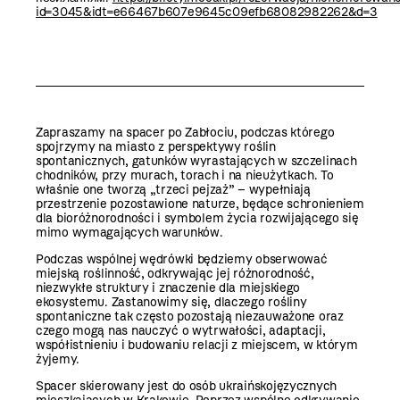
id=3045&idt=e66467b607e9645c09efb68082982262&d=3
Zapraszamy na spacer po Zabłociu, podczas którego
spojrzymy na miasto z perspektywy roślin
spontanicznych, gatunków wyrastających w szczelinach
chodników, przy murach, torach i na nieużytkach. To
właśnie one tworzą „trzeci pejzaż” – wypełniają
przestrzenie pozostawione naturze, będące schronieniem
dla bioróżnorodności i symbolem życia rozwijającego się
mimo wymagających warunków.
Podczas wspólnej wędrówki będziemy obserwować
miejską roślinność, odkrywając jej różnorodność,
niezwykłe struktury i znaczenie dla miejskiego
ekosystemu. Zastanowimy się, dlaczego rośliny
spontaniczne tak często pozostają niezauważone oraz
czego mogą nas nauczyć o wytrwałości, adaptacji,
współistnieniu i budowaniu relacji z miejscem, w którym
żyjemy.
Spacer skierowany jest do osób ukraińskojęzycznych