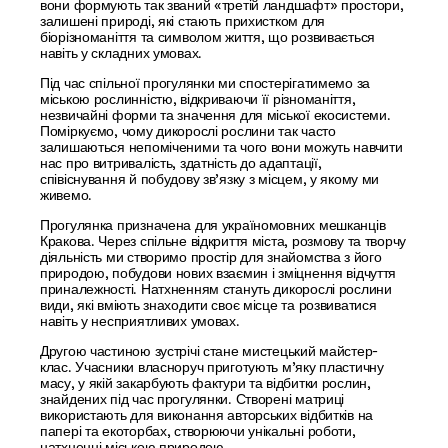
вони формують так званий «третій ландшафт» простори,
залишені природі, які стають прихистком для
біорізноманіття та символом життя, що розвивається
навіть у складних умовах.
Під час спільної прогулянки ми спостерігатимемо за
міською рослинністю, відкриваючи її різноманіття,
незвичайні форми та значення для міської екосистеми.
Поміркуємо, чому дикорослі рослини так часто
залишаються непоміченими та чого вони можуть навчити
нас про витривалість, здатність до адаптації,
співіснування й побудову зв’язку з місцем, у якому ми
живемо.
Прогулянка призначена для україномовних мешканців
Кракова. Через спільне відкриття міста, розмову та творчу
діяльність ми створимо простір для знайомства з його
природою, побудови нових взаємин і зміцнення відчуття
приналежності. Натхненням стануть дикорослі рослини
види, які вміють знаходити своє місце та розвиватися
навіть у несприятливих умовах.
Другою частиною зустрічі стане мистецький майстер-
клас. Учасники власноруч приготують м’яку пластичну
масу, у якій закарбують фактури та відбитки рослин,
знайдених під час прогулянки. Створені матриці
використають для виконання авторських відбитків на
папері та екоторбах, створюючи унікальні роботи,
натхненні міською природою.