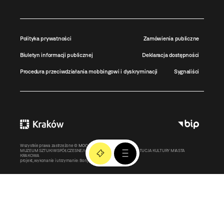
Polityka prywatności
Zamówienia publiczne
Biuletyn informacji publicznej
Deklaracja dostępności
Procedura przeciwdziałania mobbingowi i dyskryminacji
Sygnaliści
Wszystkie prawa zastrzeżone ©
MOCAK
2011-2026
MUZEUM SZTUKI WSPÓŁCZESNEJ W KRAKOWIE MOCAK – INSTYTUCJA KULTURY MIASTA
KRAKOWA
projekt, wykonanie i utrzymanie:
Bonjour.pl