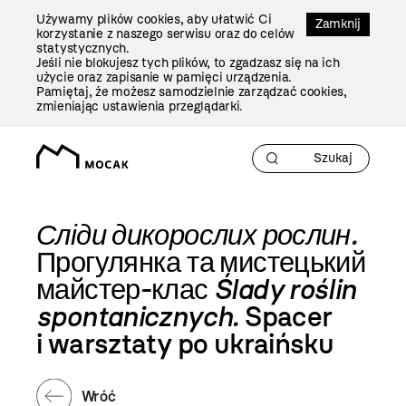
Przejdź
Używamy plików cookies, aby ułatwić Ci
Do
Zamknij
korzystanie z naszego serwisu oraz do celów
Treści
statystycznych.
Jeśli nie blokujesz tych plików, to zgadzasz się na ich
użycie oraz zapisanie w pamięci urządzenia.
Pamiętaj, że możesz samodzielnie zarządzać cookies,
zmieniając ustawienia przeglądarki.
Сліди дикорослих рослин.
Прогулянка та мистецький
майстер-клас
Ślady roślin
spontanicznych.
Spacer
i warsztaty po ukraińsku
Wróć