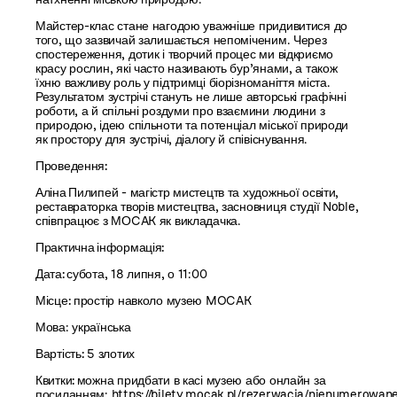
Майстер-клас стане нагодою уважніше придивитися до
того, що зазвичай залишається непоміченим. Через
спостереження, дотик і творчий процес ми відкриємо
красу рослин, які часто називають бур’янами, а також
їхню важливу роль у підтримці біорізноманіття міста.
Результатом зустрічі стануть не лише авторські графічні
роботи, а й спільні роздуми про взаємини людини з
природою, ідею спільноти та потенціал міської природи
як простору для зустрічі, діалогу й співіснування.
Проведення:
Аліна Пилипей
- магістр мистецтв та художньої освіти,
реставраторка творів мистецтва, засновниця студії Noble,
співпрацює з МОCAK як викладачка.
Практична інформація:
Дата:
субота, 18 липня, о 11:00
Місце:
простір навколо музею MOCAK
Мова: українська
Вартість:
5 злотих
Квитки:
можна придбати в касі музею або онлайн за
посиланням:
https://bilety.mocak.pl/rezerwacja/nienumerowan