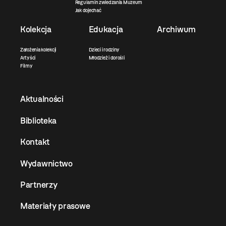
Regulamin zwiedzania Muzeum
Jak dojechać
Kolekcja
Edukacja
Archiwum
Założenia kolekcji
Dzieci i rodziny
Artyści
Młodzież i dorośli
Filmy
Aktualności
Biblioteka
Kontakt
Wydawnictwo
Partnerzy
Materiały prasowe