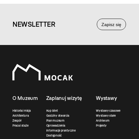
NEWS
LETTER
Zapisz się
O Muzeum
Zaplanuj wizytę
Wystawy
Historia i misja
Kup bilet
Wystawy czasowe
Architektura
Godziny otwarcia
Wystawy stałe
Zespół
Plan muzeum
Archiwum
Praca i staże
Oprowadzenia
Projekty
Informacje praktyczne
Dostępność