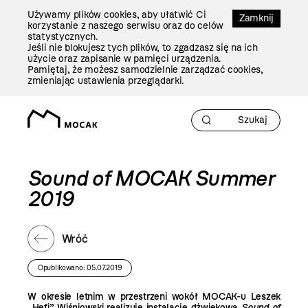
Przejdź
Używamy plików cookies, aby ułatwić Ci
Do
Zamknij
korzystanie z naszego serwisu oraz do celów
Treści
statystycznych.
Jeśli nie blokujesz tych plików, to zgadzasz się na ich
użycie oraz zapisanie w pamięci urządzenia.
Pamiętaj, że możesz samodzielnie zarządzać cookies,
zmieniając ustawienia przeglądarki.
Sound of MOCAK Summer
2019
Wróć
Opublikowano: 05.07.2019
W okresie letnim w przestrzeni wokół MOCAK-u Leszek
„Hefi” Wiśniowski realizuje instalację dźwiękową
Sound of