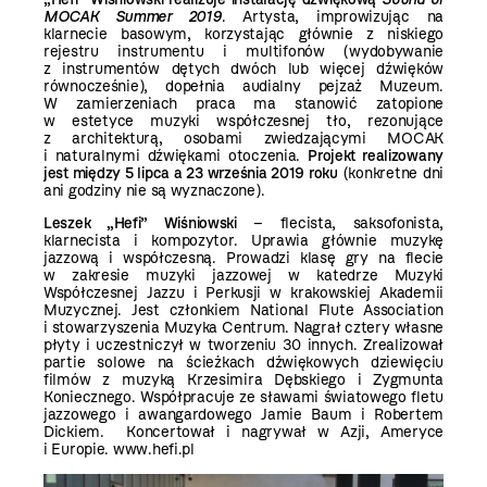
MOCAK Summer 2019
. Artysta, improwizując na
klarnecie basowym, korzystając głównie z niskiego
rejestru instrumentu i multifonów (wydobywanie
z instrumentów dętych dwóch lub więcej dźwięków
równocześnie), dopełnia audialny pejzaż Muzeum.
W zamierzeniach praca ma stanowić zatopione
w estetyce muzyki współczesnej tło, rezonujące
z architekturą, osobami zwiedzającymi MOCAK
i naturalnymi dźwiękami otoczenia.
Projekt realizowany
jest między 5 lipca a 23 września 2019 roku
(konkretne dni
ani godziny nie są wyznaczone).
Leszek „Hefi” Wiśniowski
– flecista, saksofonista,
klarnecista i kompozytor. Uprawia głównie muzykę
jazzową i współczesną. Prowadzi klasę gry na flecie
w zakresie muzyki jazzowej w katedrze Muzyki
Współczesnej Jazzu i Perkusji w krakowskiej Akademii
Muzycznej. Jest członkiem National Flute Association
i stowarzyszenia Muzyka Centrum. Nagrał cztery własne
płyty i uczestniczył w tworzeniu 30 innych. Zrealizował
partie solowe na ścieżkach dźwiękowych dziewięciu
filmów z muzyką Krzesimira Dębskiego i Zygmunta
Koniecznego. Współpracuje ze sławami światowego fletu
jazzowego i awangardowego Jamie Baum i Robertem
Dickiem. Koncertował i nagrywał w Azji, Ameryce
i Europie.
www.hefi.pl