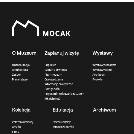
O Muzeum
Zaplanuj wizytę
Wystawy
Historia i misja
Kup bilet
Wystawy czasowe
Architektura
Godziny otwarcia
Wystawy stałe
Zespół
Plan muzeum
Archiwum
Praca i staże
Oprowadzenia
Projekty
Informacje praktyczne
Dostępność
Regulamin zwiedzania Muzeum
Jak dojechać
Kolekcja
Edukacja
Archiwum
Założenia kolekcji
Dzieci i rodziny
Artyści
Młodzież i dorośli
Filmy