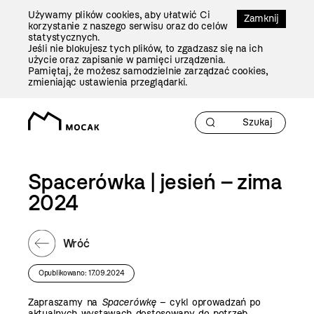
Przejdź
Używamy plików cookies, aby ułatwić Ci
Do
Zamknij
korzystanie z naszego serwisu oraz do celów
Treści
statystycznych.
Jeśli nie blokujesz tych plików, to zgadzasz się na ich
użycie oraz zapisanie w pamięci urządzenia.
Pamiętaj, że możesz samodzielnie zarządzać cookies,
zmieniając ustawienia przeglądarki.
Spacerówka | jesień – zima
2024
Wróć
Opublikowano: 17.09.2024
Zapraszamy na
Spacerówkę
– cykl oprowadzań po
aktualnych wystawach dostosowany do potrzeb