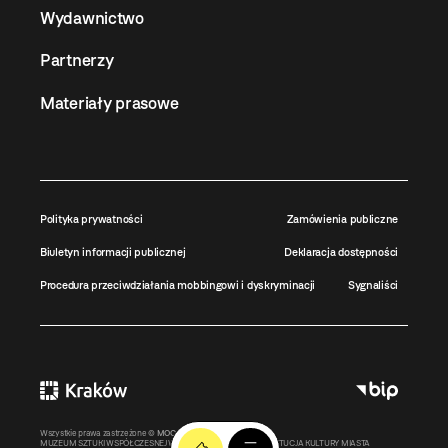
Wydawnictwo
Partnerzy
Materiały prasowe
Polityka prywatności
Zamówienia publiczne
Biuletyn informacji publicznej
Deklaracja dostępności
Procedura przeciwdziałania mobbingowi i dyskryminacji
Sygnaliści
Wszystkie prawa zastrzeżone ©
MOCAK
2011-2026
MUZEUM SZTUKI WSPÓŁCZESNEJ W KRAKOWIE MOCAK – INSTYTUCJA KULTURY MIASTA