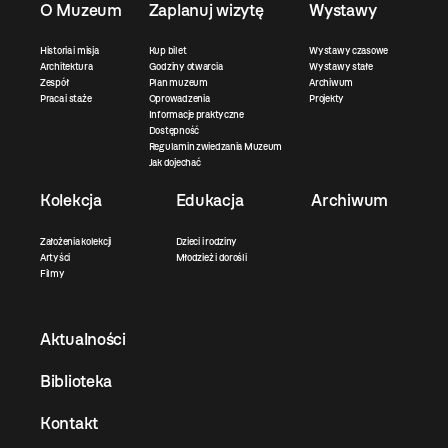
O Muzeum
Zaplanuj wizytę
Wystawy
Historia i misja
Kup bilet
Wystawy czasowe
Architektura
Godziny otwarcia
Wystawy stałe
Zespół
Plan muzeum
Archiwum
Praca i staże
Oprowadzenia
Projekty
Informacje praktyczne
Dostępność
Regulamin zwiedzania Muzeum
Jak dojechać
Kolekcja
Edukacja
Archiwum
Założenia kolekcji
Dzieci i rodziny
Artyści
Młodzież i dorośli
Filmy
Aktualności
Biblioteka
Kontakt