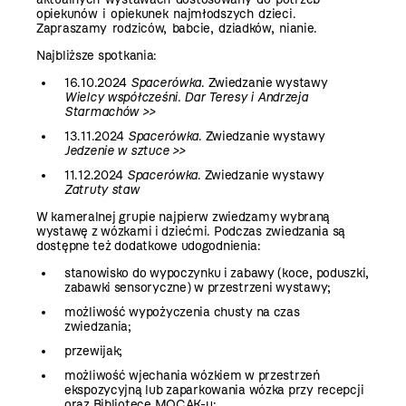
opiekunów i opiekunek najmłodszych dzieci.
Zapraszamy rodziców, babcie, dziadków, nianie.
Najbliższe spotkania:
16.10.2024
Spacerówka
. Zwiedzanie wystawy
Wielcy współcześni.
Dar Teresy i Andrzeja
Starmachów >>
13.11.2024
Spacerówka
. Zwiedzanie wystawy
Jedzenie w sztuce >>
11.12.2024
Spacerówka
. Zwiedzanie wystawy
Zatruty staw
W kameralnej grupie najpierw zwiedzamy wybraną
wystawę z wózkami i dziećmi. Podczas zwiedzania są
dostępne też dodatkowe udogodnienia:
stanowisko do wypoczynku i zabawy (koce, poduszki,
zabawki sensoryczne) w przestrzeni wystawy;
możliwość wypożyczenia chusty na czas
zwiedzania;
przewijak;
możliwość wjechania wózkiem w przestrzeń
ekspozycyjną lub zaparkowania wózka przy recepcji
oraz Bibliotece MOCAK-u;